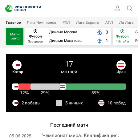
Главное
Лига Чемпионов
РПЛ
Лига Европы
АПЛ
Ла Лига
3
Динамо Москва
З
Матч-
Футбол
Футбол
центр
1
Динамо Махачкала
Р
Завершен
1-й тайм
17
матчей
Катар
Иран
12%
29%
59%
2 победы
5 ничьих
10 побед
Последний матч
Чемпионат мира. Квалификация.
05.06.2025