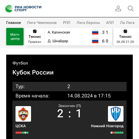
Главное
Лига Чемпионов
РПЛ
Лига Европы
АПЛ
Ла Лига
3
1
А. Калинская
Матч-
Теннис
Теннис
центр
6
0
Д. Шнайдер
Прерван
06.08 21:20
Футбол
Кубок России
Тур:
2
Время начала:
14.08.2024 в 17:15
Закончен (П)
2
:
1
ЦСКА
Нижний Новгород