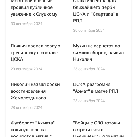
Мостовой впервые
Стала известна дата
проявил публичное
ближайшего дерби
уважение к Слуцкому
ЦСКА и "Спартака" в
РПЛ
30 сентября 2024
30 сентября 2024
Пьянич провел первую
Мухин не вернется до
тренировку в составе
зимних сборов, заявил
ЦСКА
Николич
29 сентября 2024
28 сентября 2024
Николич назвал сроки
ЦСКА разгромил
восстановления
"Ахмат" в матче РПЛ
Жемалетдинова
28 сентября 2024
28 сентября 2024
Футболист "Ахмата"
"Бойцы с СВО готовы
покинул поле на
встретиться с
носилках в матче с
Пьяничем": Соломатин