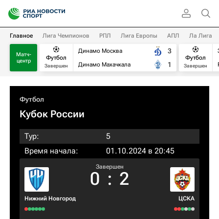
Главное
Лига Чемпионов
РПЛ
Лига Европы
АПЛ
Ла Лига
3
Динамо Москва
Матч-
Футбол
Футбол
центр
1
Динамо Махачкала
Завершен
Завершен
Футбол
Кубок России
Тур:
5
Время начала:
01.10.2024 в 20:45
Завершен
0
:
2
Нижний Новгород
ЦСКА