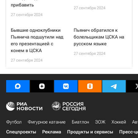
прибавить
27 сентября 2024
27 сентября 2024
Бывшие одноклубники
Пьянич обратился к
Пьянича подшутили над
болельщикам ЦСКА на
его презентацией с
русском языке
конем в ЦСКА
27 сентября 2024
27 сентября 2024
Футбол
Фигурное катание
Биатлон
ЗОЖ
Хоккей
Ав
Спецпроекты
Реклама
Продукты и сервисы
Пресс-ц