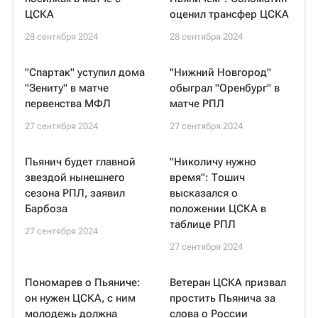
ЦСКА
оценил трансфер ЦСКА
28 сентября 2024
28 сентября 2024
"Спартак" уступил дома
"Нижний Новгород"
"Зениту" в матче
обыграл "Оренбург" в
первенства МФЛ
матче РПЛ
27 сентября 2024
27 сентября 2024
Пьянич будет главной
"Николичу нужно
звездой нынешнего
время": Тошич
сезона РПЛ, заявил
высказался о
Барбоза
положении ЦСКА в
таблице РПЛ
27 сентября 2024
27 сентября 2024
Пономарев о Пьяниче:
Ветеран ЦСКА призвал
он нужен ЦСКА, с ним
простить Пьянича за
молодежь должна
слова о России