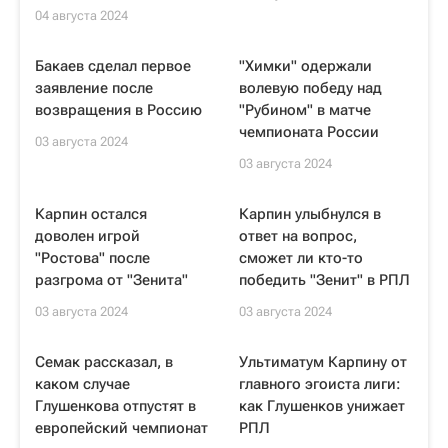
04 августа 2024
Бакаев сделал первое
"Химки" одержали
заявление после
волевую победу над
возвращения в Россию
"Рубином" в матче
чемпионата России
03 августа 2024
03 августа 2024
Карпин остался
Карпин улыбнулся в
доволен игрой
ответ на вопрос,
"Ростова" после
сможет ли кто-то
разгрома от "Зенита"
победить "Зенит" в РПЛ
03 августа 2024
03 августа 2024
Семак рассказал, в
Ультиматум Карпину от
каком случае
главного эгоиста лиги:
Глушенкова отпустят в
как Глушенков унижает
европейский чемпионат
РПЛ