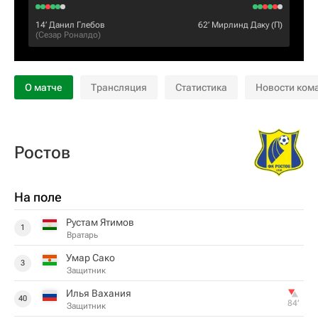
14‎’‎
Данил Глебов
62‎’‎
Мирлинд Даку
(П)
(
Сезар Роналдо
)
О матче
Трансляция
Статистика
Новости ком
Ростов
На поле
Рустам Ятимов
1
Вратарь
Умар Сако
3
Защитник
Илья Вахания
40
84‎’‎
Защитник