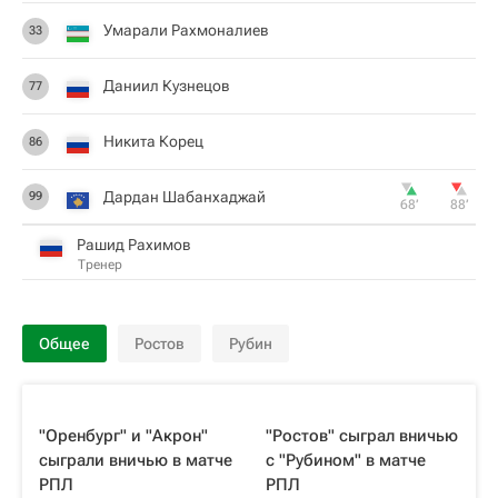
Умарали Рахмоналиев
33
Даниил Кузнецов
77
Никита Корец
86
Дардан Шабанхаджай
99
68‎’‎
88‎’‎
Рашид Рахимов
Тренер
Общее
Ростов
Рубин
"Оренбург" и "Акрон"
"Ростов" сыграл вничью
сыграли вничью в матче
с "Рубином" в матче
РПЛ
РПЛ