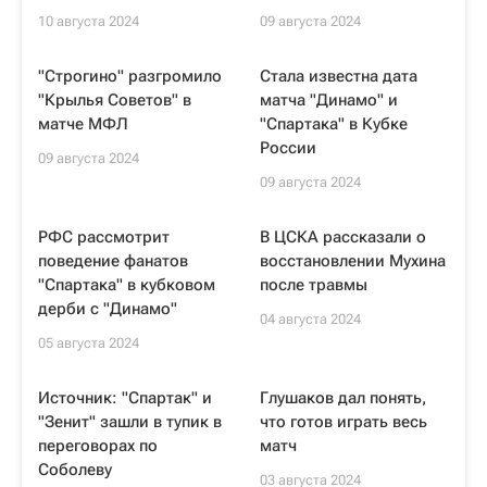
10 августа 2024
09 августа 2024
"Строгино" разгромило
Стала известна дата
"Крылья Советов" в
матча "Динамо" и
матче МФЛ
"Спартака" в Кубке
России
09 августа 2024
09 августа 2024
РФС рассмотрит
В ЦСКА рассказали о
поведение фанатов
восстановлении Мухина
"Спартака" в кубковом
после травмы
дерби с "Динамо"
04 августа 2024
05 августа 2024
Источник: "Спартак" и
Глушаков дал понять,
"Зенит" зашли в тупик в
что готов играть весь
переговорах по
матч
Соболеву
03 августа 2024