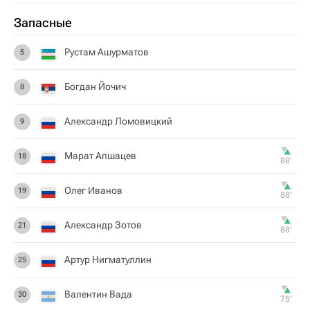
Запасные
Рустам Ашурматов
5
Богдан Йочич
8
Александр Ломовицкий
9
Марат Апшацев
18
88‎’‎
Олег Иванов
19
88‎’‎
Александр Зотов
21
88‎’‎
Артур Нигматуллин
25
Валентин Вада
30
75‎’‎