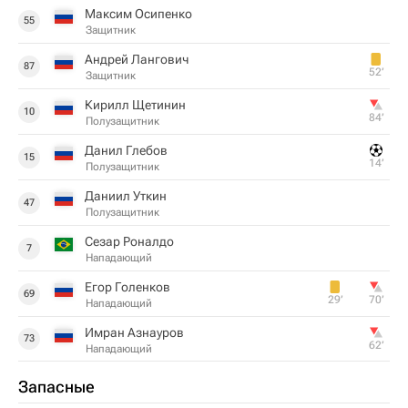
Максим Осипенко
55
Защитник
Андрей Лангович
87
52‎’‎
Защитник
Кирилл Щетинин
10
84‎’‎
Полузащитник
Данил Глебов
15
14‎’‎
Полузащитник
Даниил Уткин
47
Полузащитник
Сезар Роналдо
7
Нападающий
Егор Голенков
69
29‎’‎
70‎’‎
Нападающий
Имран Азнауров
73
62‎’‎
Нападающий
Запасные