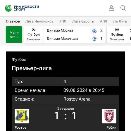
Главное
Лига Чемпионов
РПЛ
Лига Европы
АПЛ
Ла Лига
3
Динамо Москва
Матч-
Футбол
Футбол
центр
1
Динамо Махачкала
Завершен
Завершен
Футбол
Премьер-лига
Тур:
4
Время начала:
09.08.2024 в 20:45
Стадион:
Rostov Arena
Завершен
1
:
1
Ростов
Рубин