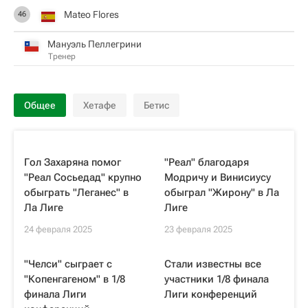
Mateo Flores
46
Мануэль Пеллегрини
Тренер
Общее
Хетафе
Бетис
Гол Захаряна помог
"Реал" благодаря
"Реал Сосьедад" крупно
Модричу и Винисиусу
обыграть "Леганес" в
обыграл "Жирону" в Ла
Ла Лиге
Лиге
24 февраля 2025
23 февраля 2025
"Челси" сыграет с
Стали известны все
"Копенгагеном" в 1/8
участники 1/8 финала
финала Лиги
Лиги конференций