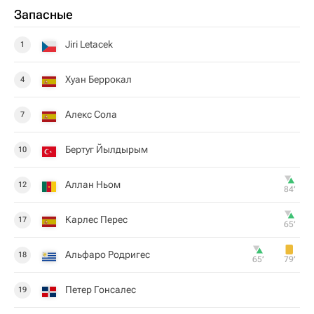
Запасные
Jiri Letacek
1
Хуан Беррокал
4
Алекс Сола
7
Бертуг Йылдырым
10
Аллан Ньом
12
84‎’‎
Карлес Перес
17
65‎’‎
Альфаро Родригес
18
65‎’‎
79‎’‎
Петер Гонсалес
19