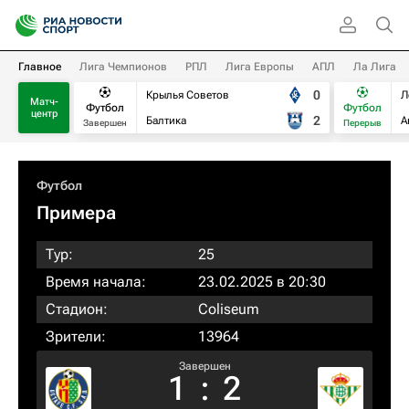
Главное
Лига Чемпионов
РПЛ
Лига Европы
АПЛ
Ла Лига
0
Крылья Советов
Л
Матч-
Футбол
Футбол
центр
2
Балтика
А
Завершен
Перерыв
Футбол
Примера
Тур:
25
Время начала:
23.02.2025 в 20:30
Стадион:
Coliseum
Зрители:
13964
Завершен
1
:
2