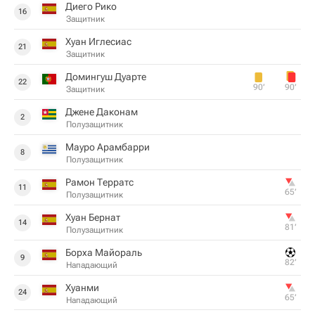
Диего Рико
16
Защитник
Хуан Иглесиас
21
Защитник
Домингуш Дуарте
22
90‎’‎
90‎’‎
Защитник
Джене Даконам
2
Полузащитник
Мауро Арамбарри
8
Полузащитник
Рамон Терратс
11
65‎’‎
Полузащитник
Хуан Бернат
14
81‎’‎
Полузащитник
Борха Майораль
9
82‎’‎
Нападающий
Хуанми
24
65‎’‎
Нападающий