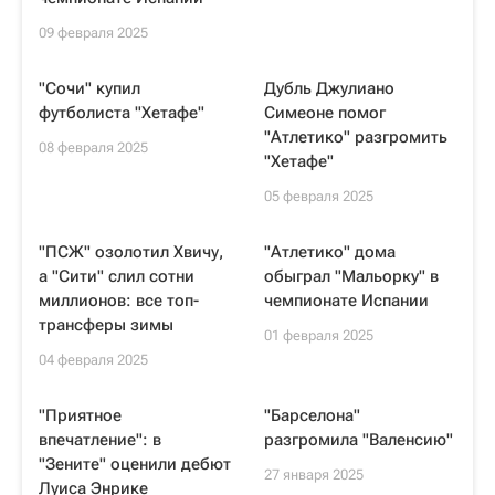
09 февраля 2025
"Сочи" купил
Дубль Джулиано
футболиста "Хетафе"
Симеоне помог
"Атлетико" разгромить
08 февраля 2025
"Хетафе"
05 февраля 2025
"ПСЖ" озолотил Хвичу,
"Атлетико" дома
а "Сити" слил сотни
обыграл "Мальорку" в
миллионов: все топ-
чемпионате Испании
трансферы зимы
01 февраля 2025
04 февраля 2025
"Приятное
"Барселона"
впечатление": в
разгромила "Валенсию"
"Зените" оценили дебют
27 января 2025
Луиса Энрике