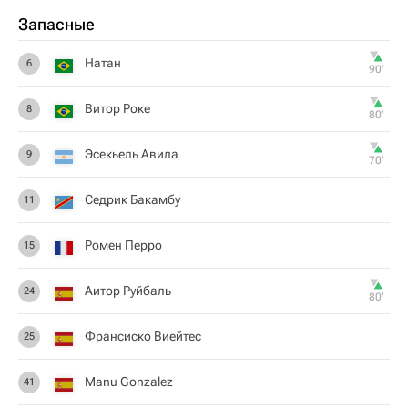
Запасные
Натан
6
90‎’‎
Витор Роке
8
80‎’‎
Эсекьель Авила
9
70‎’‎
Седрик Бакамбу
11
Ромен Перро
15
Аитор Руйбаль
24
80‎’‎
Франсиско Виейтес
25
Manu Gonzalez
41