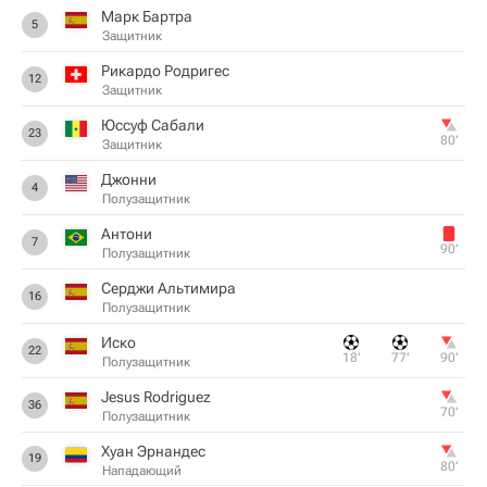
Марк Бартра
5
Защитник
Рикардо Родригес
12
Защитник
Юссуф Сабали
23
80‎’‎
Защитник
Джонни
4
Полузащитник
Антони
7
90‎’‎
Полузащитник
Серджи Альтимира
16
Полузащитник
Иcкo
22
18‎’‎
77‎’‎
90‎’‎
Полузащитник
Jesus Rodriguez
36
70‎’‎
Полузащитник
Хуан Эрнандес
19
80‎’‎
Нападающий