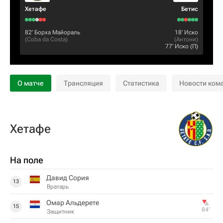
Хетафе
Бетис
82‎’‎
Борха Майораль
18‎’‎
Иcкo
(
Coba da Costa
)
(
Антони
)
77‎’‎
Иcкo
(П)
О матче
Трансляция
Статистика
Новости ком
Хетафе
На поле
Давид Сория
13
Вратарь
Омар Альдерете
15
84‎’‎
Защитник