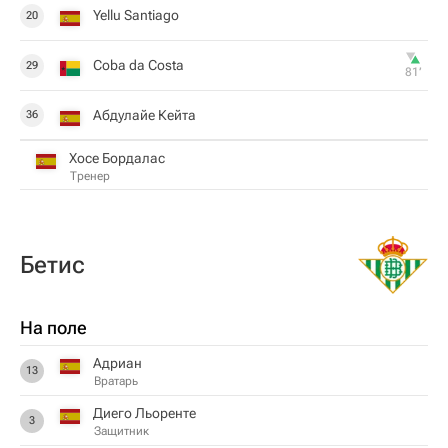
Yellu Santiago
20
Coba da Costa
29
81‎’‎
Абдулайе Кейта
36
Хосе Бордалас
Тренер
Бетис
На поле
Адриан
13
Вратарь
Диего Льоренте
3
Защитник