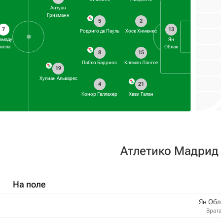
Антуан
Гризманн
5
2
7
13
Родриго де Пауль
Хосе Хименес
амаду
Ян
илла
Облак
8
15
Пабло Барриос
Клеман Лангле
19
Хулиан Альварес
4
21
Конор Галлахер
Хави Галан
Атлетико Мадрид
На поле
Ян Обл
Врат