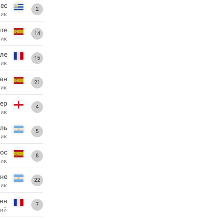
нес
2
ник
те
14
ник
ле
15
ник
лан
21
ник
ер
4
ник
уль
5
ник
ос
8
ник
не
22
ник
анн
7
ий