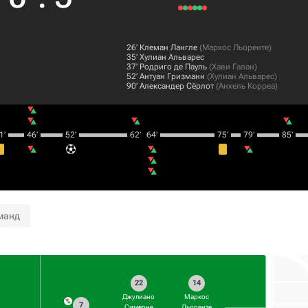
26‎’‎
Клеман Лангле
(
Маркос Льоренте
)
35‎’‎
Хулиан Альварес
37‎’‎
Родриго де Пауль
(
Хави Галан
)
52‎’‎
Антуан Гризманн
(
Хулиан Альварес
)
90‎’‎
Александер Сёрлот
(
Анхель Корреа
)
‎’‎
46‎’‎
52‎’‎
62‎’‎
64‎’‎
75‎’‎
79‎’‎
85‎’‎
манд
22
14
Джулиано
Маркос
7
Симеоне
Льоренте