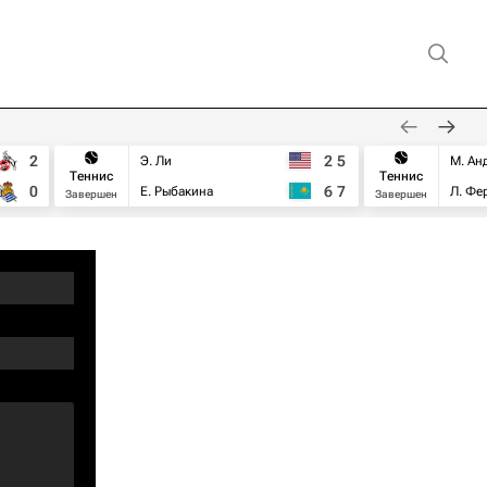
2
2
5
Э. Ли
М. Ан
Теннис
Теннис
0
6
7
Е. Рыбакина
Л. Фе
Завершен
Завершен