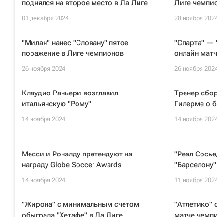
поднялся на второе место в Ла Лиге
Лиге чемпи
01 декабря 2024
28 ноября 202
"Милан" нанес "Словану" пятое
"Спарта" — 
поражение в Лиге чемпионов
онлайн матч
26 ноября 2024
26 ноября 202
Клаудио Раньери возглавил
Тренер сбо
итальянскую "Рому"
Гилерме о 
14 ноября 2024
14 ноября 202
Месси и Роналду претендуют на
"Реал Сосье
награду Globe Soccer Awards
"Барселону"
14 ноября 2024
11 ноября 202
"Жирона" с минимальным счетом
"Атлетико" 
обыграла "Хетафе" в Ла Лиге
матче чемп