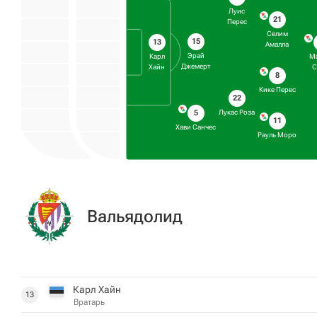
Луис
21
Перес
Селим
15
13
Амалла
Эрай
Карл
М
Джемерт
Хайн
С
8
Кике Перес
22
Лукас Роза
5
11
Хави Санчес
Рауль Моро
Вальядолид
Карл Хайн
13
Вратарь