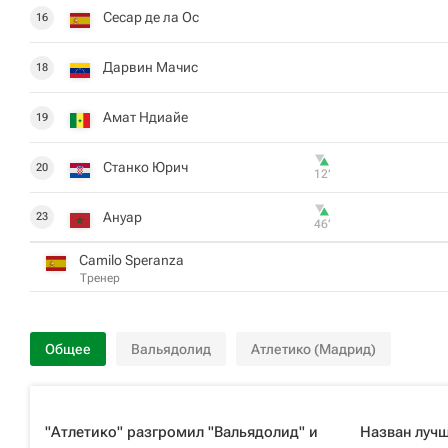
Сесар де ла Ос
16
Дарвин Мачис
18
Амат Ндиайе
19
Станко Юрич
20
12‎’‎
Ануар
23
46‎’‎
Camilo Speranza
Тренер
Общее
Вальядолид
Атлетико (Мадрид)
"Атлетико" разгромил "Вальядолид" и
Назван лучш