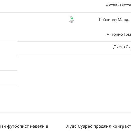
Аксель Витс
Рейнилду Манда
46‎’‎
Антонио Гом
Диего С
ий футболист недели в
Луис Суарес продлил контракт