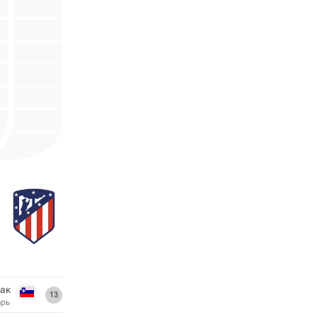
ак
13
арь