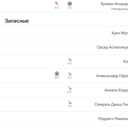
Хулиан Альва
64‎’‎
35‎’‎
Нападающ
Запасные
Хуан Му
Сесар Аспилику
Ко
64‎’‎
Александер Сёр
90‎’‎
64‎’‎
Анхель Кор
64‎’‎
Самуэль Диаш Ли
79‎’‎
Родриго Рикел