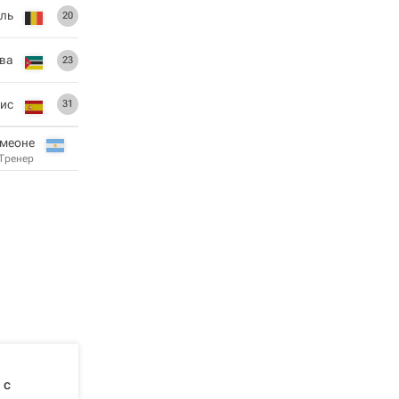
ель
20
ва
23
ис
31
имеоне
Тренер
 с