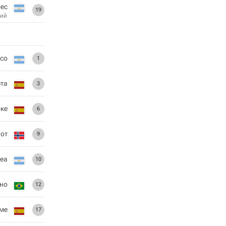
рес
19
ий
ссо
1
эта
3
ке
6
лот
9
реа
10
но
12
ьме
17