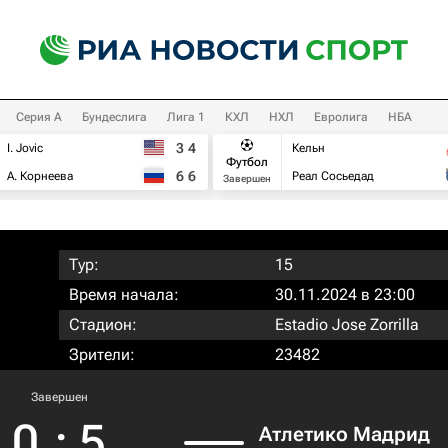
Серия А
Бундеслига
Лига 1
КХЛ
НХЛ
Евролига
НБА
3
4
I. Jovic
Кельн
Футбол
6
6
А. Корнеева
Реал Сосьедад
Завершен
Тур:
15
Время начала:
30.11.2024 в 23:00
Стадион:
Estadio Jose Zorrilla
Зрители:
23482
Завершен
0
:
5
Атлетико Мадрид