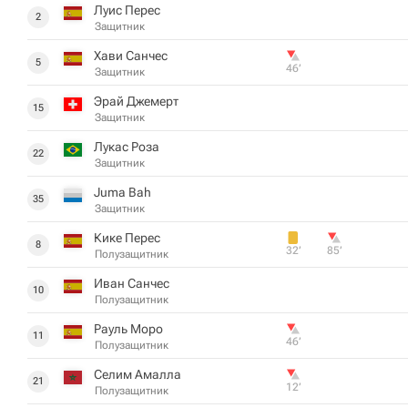
Луис Перес
2
Защитник
Хави Санчес
5
46‎’‎
Защитник
Эрай Джемерт
15
Защитник
Лукас Роза
22
Защитник
Juma Bah
35
Защитник
Кике Перес
8
32‎’‎
85‎’‎
Полузащитник
Иван Санчес
10
Полузащитник
Рауль Моро
11
46‎’‎
Полузащитник
Селим Амалла
21
12‎’‎
Полузащитник