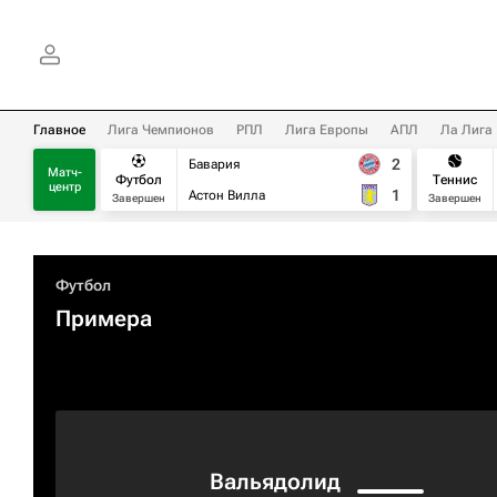
Главное
Лига Чемпионов
РПЛ
Лига Европы
АПЛ
Ла Лига
2
Бавария
Матч-
Футбол
Теннис
центр
1
Астон Вилла
Завершен
Завершен
Футбол
Примера
Вальядолид