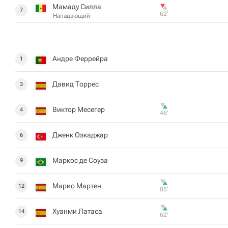
Мамаду Силла
7
62‎’‎
Нападающий
Андре Феррейра
1
Давид Торрес
3
Виктор Месегер
4
46‎’‎
Дженк Озкаджар
6
Маркос де Соуза
9
Марио Мартен
12
85‎’‎
Хуанми Латаса
14
62‎’‎