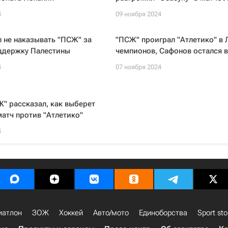
4
09 ноября 2024
 не наказывать "ПСЖ" за
"ПСЖ" проиграл "Атлетико" в 
оддержку Палестины
чемпионов, Сафонов остался в
4
07 ноября 2024
" рассказал, как выберет
матч против "Атлетико"
4
иатлон
ЗОЖ
Хоккей
Авто/мото
Единоборства
Sport sto