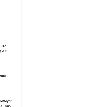
 что
ем с
рали
нисиуса
Ла Лиги