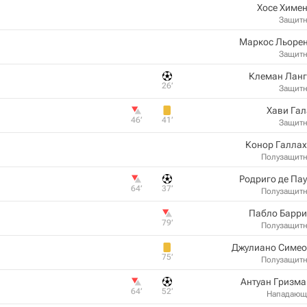
Хосе Химе
Защит
Маркос Льорен
Защит
Клеман Ланг
26‎’‎
Защит
Хави Га
46‎’‎
41‎’‎
Защит
Конор Галлах
Полузащит
Родриго де Па
64‎’‎
37‎’‎
Полузащит
Пабло Барри
79‎’‎
Полузащит
Джулиано Симео
75‎’‎
Полузащит
Антуан Гризм
64‎’‎
52‎’‎
Нападающ