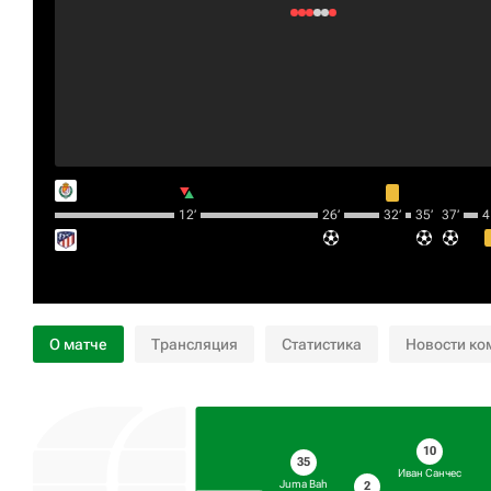
12‎’‎
26‎’‎
32‎’‎
35‎’‎
37‎’‎
41
О матче
Трансляция
Статистика
Новости ко
10
35
Иван Санчес
Juma Bah
2