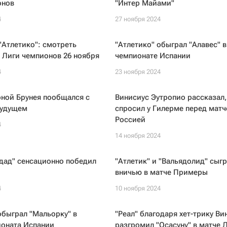
онов
"Интер Майами"
4
27 ноября 2024
"Атлетико": смотреть
"Атлетико" обыграл "Алавес" в
 Лиги чемпионов 26 ноября
чемпионате Испании
4
23 ноября 2024
рной Брунея пообщался с
Винисиус Эутропио рассказал,
будущем
спросил у Гилерме перед матч
Россией
4
14 ноября 2024
дад" сенсационно победил
"Атлетик" и "Вальядолид" сыг
вничью в матче Примеры
4
10 ноября 2024
обыграл "Мальорку" в
"Реал" благодаря хет-трику Ви
ионата Испании
разгромил "Осасуну" в матче 