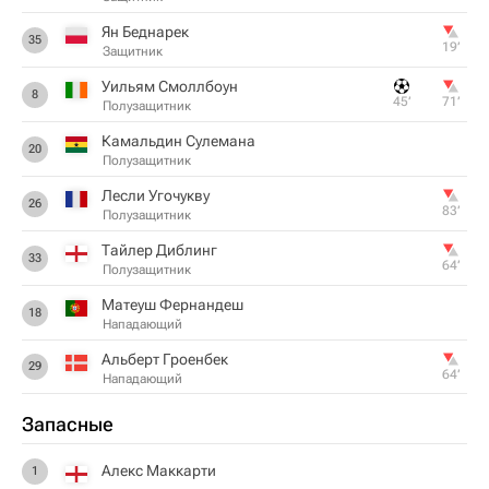
Ян Беднарек
35
19‎’‎
Защитник
Уильям Смоллбоун
8
45‎’‎
71‎’‎
Полузащитник
Камальдин Сулемана
20
Полузащитник
Лесли Угочукву
26
83‎’‎
Полузащитник
Тайлер Диблинг
33
64‎’‎
Полузащитник
Матеуш Фернандеш
18
Нападающий
Альберт Гроенбек
29
64‎’‎
Нападающий
Запасные
Алекс Маккарти
1