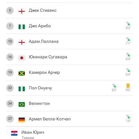
Джек Стивенс
5
Джо Арибо
7
83‎’‎
Адам Лаллана
10
71‎’‎
Юкинари Сугавара
16
64‎’‎
Камерон Арчер
19
64‎’‎
Пол Онуачу
32
83‎’‎
90‎’‎
Велингтон
34
Армел Белла-Котчап
37
19‎’‎
Иван Юрич
Тренер