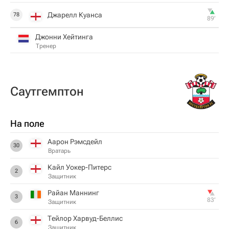
Джарелл Куанса
78
89‎’‎
Джонни Хейтинга
Тренер
Саутгемптон
На поле
Аарон Рэмсдейл
30
Вратарь
Кайл Уокер-Питерс
2
Защитник
Райан Маннинг
3
83‎’‎
Защитник
Тейлор Харвуд-Беллис
6
Защитник