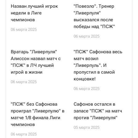
Назван лучший игрок
"Повезло". Тренер
недели в Лиге
"Ливерпуля"
чемпионов
высказался после
победы над "ПСЖ"
06 марта 2025
06 марта 2025
Вратарь "Ливерпуля"
"ПСЖ" Сафонова весь
Алиссон назвал матч с
матч возил
"ПСЖ" в ЛЧ лучшей
"Ливерпуль". И
игрой в жизни
пропустил в самой
концовке!
06 марта 2025
06 марта 2025
"ПСЖ" без Сафонова
Сафонов остался в
проиграл "Ливерпулю" в
запасе "ПСЖ" на матч
матче 1/8 финала Лиги
против "Ливерпуля"
чемпионов
05 марта 2025
06 марта 2025