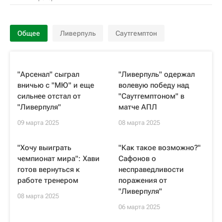
Общее
Ливерпуль
Саутгемптон
"Арсенал" сыграл
"Ливерпуль" одержал
вничью с "МЮ" и еще
волевую победу над
сильнее отстал от
"Саутгемптоном" в
"Ливерпуля"
матче АПЛ
09 марта 2025
08 марта 2025
"Хочу выиграть
"Как такое возможно?‍"
чемпионат мира": Хави
Сафонов о
готов вернуться к
несправедливости
работе тренером
поражения от
"Ливерпуля"
08 марта 2025
06 марта 2025