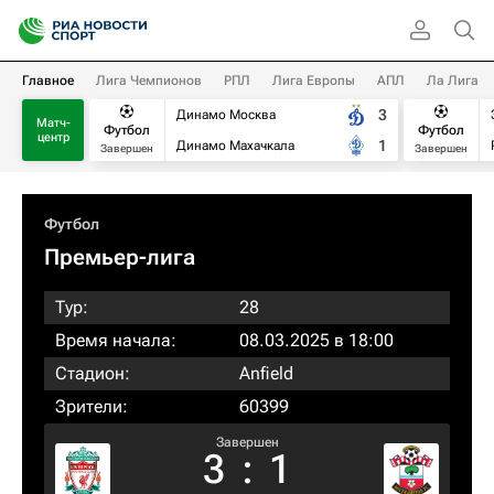
Главное
Лига Чемпионов
РПЛ
Лига Европы
АПЛ
Ла Лига
3
Динамо Москва
Матч-
Футбол
Футбол
центр
1
Динамо Махачкала
Завершен
Завершен
Футбол
Премьер-лига
Тур:
28
Время начала:
08.03.2025 в 18:00
Стадион:
Anfield
Зрители:
60399
Завершен
3
:
1