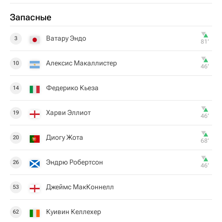
Запасные
Ватару Эндо
3
81‎’‎
Алексис Макаллистер
10
46‎’‎
Федерико Кьеза
14
Харви Эллиот
19
46‎’‎
Диогу Жота
20
68‎’‎
Эндрю Робертсон
26
46‎’‎
Джеймс МакКоннелл
53
Куивин Келлехер
62