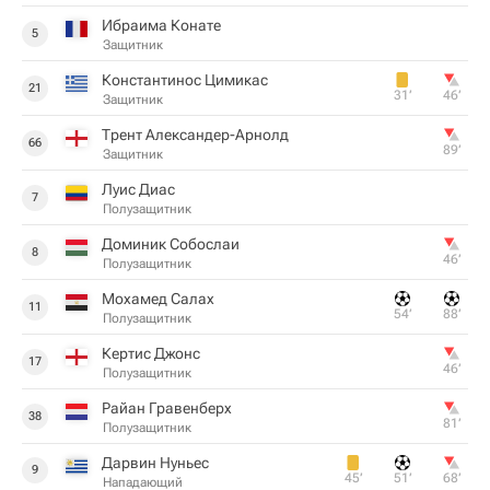
Ибраима Конате
5
Защитник
Константинос Цимикас
21
31‎’‎
46‎’‎
Защитник
Трент Александер-Арнолд
66
89‎’‎
Защитник
Луис Диас
7
Полузащитник
Доминик Собослаи
8
46‎’‎
Полузащитник
Мохамед Салах
11
54‎’‎
88‎’‎
Полузащитник
Кертис Джонс
17
46‎’‎
Полузащитник
Райан Гравенберх
38
81‎’‎
Полузащитник
Дарвин Нуньес
9
45‎’‎
51‎’‎
68‎’‎
Нападающий