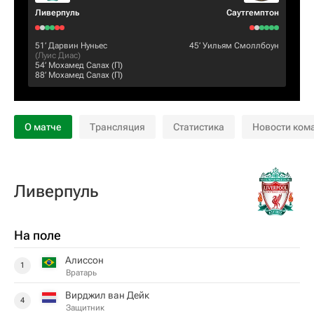
Ливерпуль
Саутгемптон
51‎’‎
Дарвин Нуньес
45‎’‎
Уильям Смоллбоун
(
Луис Диас
)
54‎’‎
Мохамед Салах
(П)
88‎’‎
Мохамед Салах
(П)
О матче
Трансляция
Статистика
Новости ком
Ливерпуль
На поле
Алиссон
1
Вратарь
Вирджил ван Дейк
4
Защитник