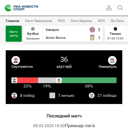
Главное
Лига Чемпионов
РПЛ
Лига Европы
АПЛ
Ла Лига
2
Бавария
Матч-
Футбол
Теннис
центр
1
Астон Вилла
Завершен
07.08 18:00
36
матчей
Саутгемптон
Ливерпуль
22%
19%
58%
8 побед
7 ничьих
21 победа
Последний матч
Премьер-лига
08.03.2025 18:00