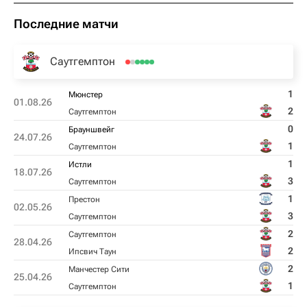
Последние матчи
Саутгемптон
1
Мюнстер
01.08.26
2
Саутгемптон
0
Брауншвейг
24.07.26
1
Саутгемптон
1
Истли
18.07.26
3
Саутгемптон
1
Престон
02.05.26
3
Саутгемптон
2
Саутгемптон
28.04.26
2
Ипсвич Таун
2
Манчестер Сити
25.04.26
1
Саутгемптон