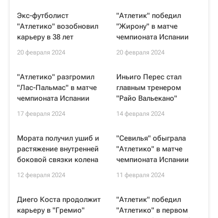
Экс-футболист
"Атлетик" победил
"Атлетико" возобновил
"Жирону" в матче
карьеру в 38 лет
чемпионата Испании
20 февраля 2024
20 февраля 2024
"Атлетико" разгромил
Иньиго Перес стал
"Лас-Пальмас" в матче
главным тренером
чемпионата Испании
"Райо Вальекано"
17 февраля 2024
14 февраля 2024
Мората получил ушиб и
"Севилья" обыграла
растяжение внутренней
"Атлетико" в матче
боковой связки колена
чемпионата Испании
12 февраля 2024
11 февраля 2024
Диего Коста продолжит
"Атлетик" победил
карьеру в "Гремио"
"Атлетико" в первом