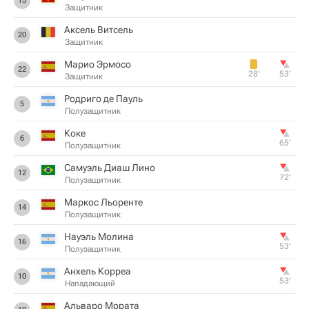
15
Защитник
Аксель Витсель
20
Защитник
Марио Эрмосо
22
28‎’‎
53‎’‎
Защитник
Родриго де Пауль
5
Полузащитник
Коке
6
65‎’‎
Полузащитник
Самуэль Диаш Лино
12
72‎’‎
Полузащитник
Маркос Льоренте
14
Полузащитник
Науэль Молина
16
53‎’‎
Полузащитник
Анхель Корреа
10
53‎’‎
Нападающий
Альваро Мората