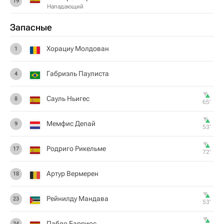
19
Нападающий
Запасные
Хорациу Молдован
1
Габриэль Паулиста
4
Сауль Ньигес
8
65‎’‎
Мемфис Депай
9
53‎’‎
Родриго Рикельме
17
72‎’‎
Артур Вермерен
18
Рейнилду Мандава
23
53‎’‎
Пабло Барриос
24