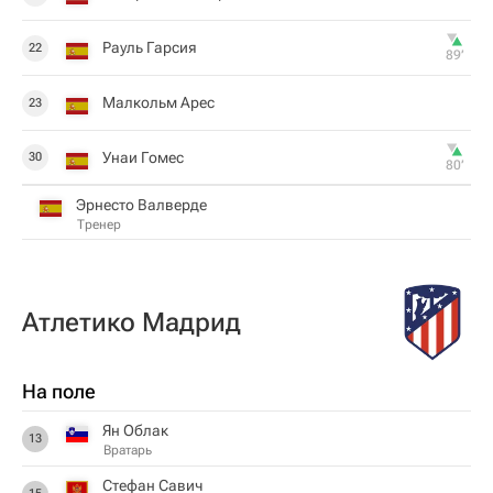
Рауль Гарсия
22
89‎’‎
Малкольм Арес
23
Унаи Гомес
30
80‎’‎
Эрнесто Валверде
Тренер
Атлетико Мадрид
На поле
Ян Облак
13
Вратарь
Стефан Савич