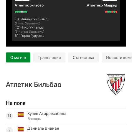
Атлетик Бильбао
Атлетико Мадрид
13‎’‎
Иньяки Уильямс
(
Нико Уильямс
)
42‎’‎
Нико Уильямс
(
Иньяки Уильямс
)
61‎’‎
Горка Гурусета
О матче
Трансляция
Статистика
Новости ком
Атлетик Бильбао
На поле
Хулен Агирресабала
13
Вратарь
Даниэль Вивиан
3