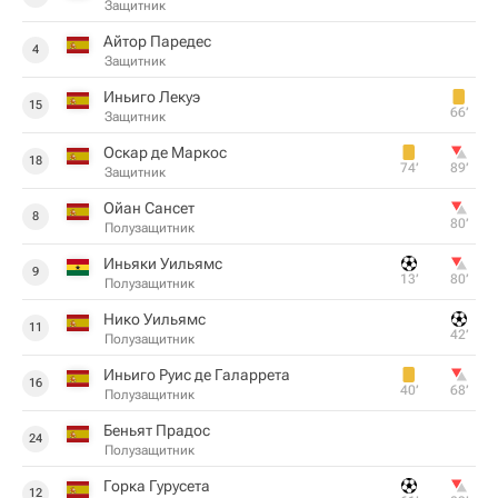
Защитник
Айтор Паредес
4
Защитник
Иньиго Лекуэ
15
66‎’‎
Защитник
Оскар де Маркос
18
74‎’‎
89‎’‎
Защитник
Ойан Сансет
8
80‎’‎
Полузащитник
Иньяки Уильямс
9
13‎’‎
80‎’‎
Полузащитник
Нико Уильямс
11
42‎’‎
Полузащитник
Иньиго Руис де Галаррета
16
40‎’‎
68‎’‎
Полузащитник
Беньят Прадос
24
Полузащитник
Горка Гурусета
12