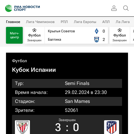
Главное
Лига Чемпионов
РПЛ
Лига Европы
АПЛ
Ла Лига
0
Крылья Советов
Матч-
Футбол
Футбол
центр
2
Балтика
Завершен
Завершен
Футбол
Кубок Испании
Тур:
Semi Finals
Время начала:
29.02.2024 в 23:30
Стадион:
San Mames
Зрители:
52061
Завершен
3
:
0