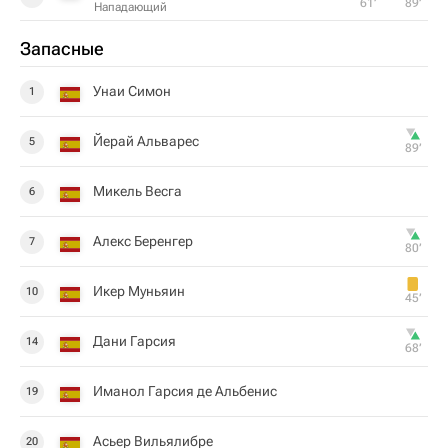
61‎’‎
89‎’‎
Нападающий
Запасные
Унаи Симон
1
Йерай Альварес
5
89‎’‎
Микель Весга
6
Алекс Беренгер
7
80‎’‎
Икер Муньяин
10
45‎’‎
Дани Гарсия
14
68‎’‎
Иманол Гарсия де Альбенис
19
Асьер Вильялибре
20