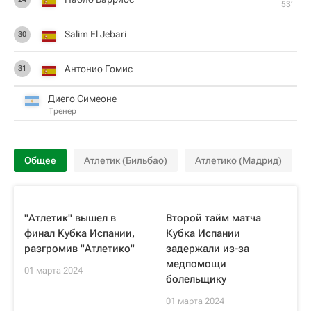
53‎’‎
Salim El Jebari
30
Антонио Гомис
31
Диего Симеоне
Тренер
Общее
Атлетик (Бильбао)
Атлетико (Мадрид)
"Атлетик" вышел в
Второй тайм матча
финал Кубка Испании,
Кубка Испании
разгромив "Атлетико"
задержали из-за
медпомощи
01 марта 2024
болельщику
01 марта 2024