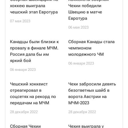
хоккею выиграла
Чехии победили
чешский этап Евротура
Швецию в матче
Евротура
07 мая 2023
06 мая 2023
Канадцы были близки к
Сборная Канады стала
провалу в финале МЧМ.
чемпионом
Россия дала бы им
молодежного ЧМ
яркий бой
06 января 2023
06 января 2023
Чешский хоккеист
Чехи забросили девять
отреагировал в
безответных шайб в
соцсетях на рекорд по
ворота Австрии на
передачам на МЧМ
МЧМ-2023
28 декабря 2022
28 декабря 2022
Сборная Чехии
Чехия выиграла у