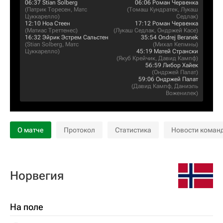
06:37
Stian Solberg
06:06
Роман Червенка
(
Патрик Торесен
,
Матс
(
Томаш Кундратек
,
Лукаш
Цуккарелло
)
Седлак
)
12:10
Ноа Стеен
17:12
Роман Червенка
(
Матиас Треттенес
)
(
Лукаш Седлак
,
Ондржей Касе
)
16:32
Эйрик Эстрем Сальстен
35:54
Ondrej Beranek
(
Stian Solberg
,
Матс
(
Михал Кепмны
)
Цуккарелло
)
45:19
Матей Странски
(
Якуб Крейчик
,
Давид Кампф
)
56:59
Либор Хайек
(
Ондржей Палат
)
59:06
Ондржей Палат
(
Давид Кампф
,
Даниэль
Воженилек
)
О матче
Протокол
Статистика
Новости коман
Норвегия
На поле