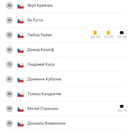
Якуб Крейчик
36
Ян Рутта
44
Либор Хайек
55
20:00
20:00
56:59
Давид Кампф
64
Ондржей Касе
73
Доминик Кубалик
81
Томаш Кундратек
84
Матей Странски
93
45:19
Даниэль Воженилек
95