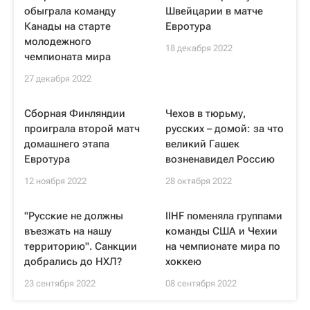
обыграла команду
Швейцарии в матче
Канады на старте
Евротура
молодежного
18 декабря 2022
чемпионата мира
27 декабря 2022
Сборная Финляндии
Чехов в тюрьму,
проиграла второй матч
русских – домой: за что
домашнего этапа
великий Гашек
Евротура
возненавидел Россию
12 ноября 2022
28 октября 2022
"Русские не должны
IIHF поменяла группами
въезжать на нашу
команды США и Чехии
территорию". Санкции
на чемпионате мира по
добрались до НХЛ?
хоккею
23 сентября 2022
08 сентября 2022