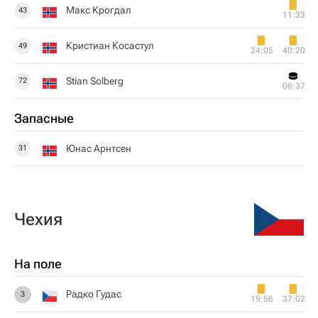
Макс Крогдал
43
11:33
Кристиан Косастул
49
24:05
40:20
Stian Solberg
72
06:37
Запасные
Юнас Арнтсен
31
Чехия
На поле
Радко Гудас
3
19:56
37:02