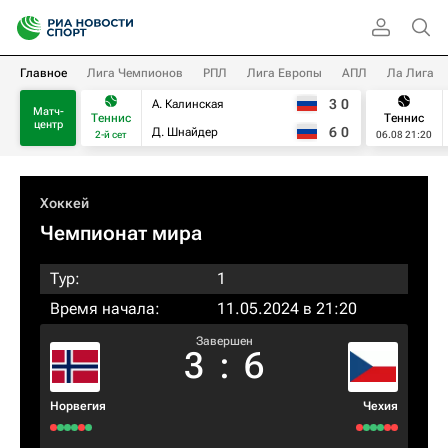
Главное
Лига Чемпионов
РПЛ
Лига Европы
АПЛ
Ла Лига
3
0
А. Калинская
Матч-
Теннис
Теннис
центр
6
0
Д. Шнайдер
2-й сет
06.08 21:20
Хоккей
Чемпионат мира
Тур:
1
Время начала:
11.05.2024 в 21:20
Завершен
3
:
6
Норвегия
Чехия