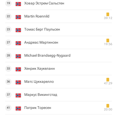
Ховар Эстрем Сальстен
19
Martin Roennild
22
39:12
Томас Берг Паульсен
23
Андреас Мартинсен
27
19:56
Michael Brandsegg-Nygaard
28
Хенрик Хаукеланн
33
Матс Цуккарелло
36
47:29
Маркус Викингстад
37
Патрик Торесен
41
20:00