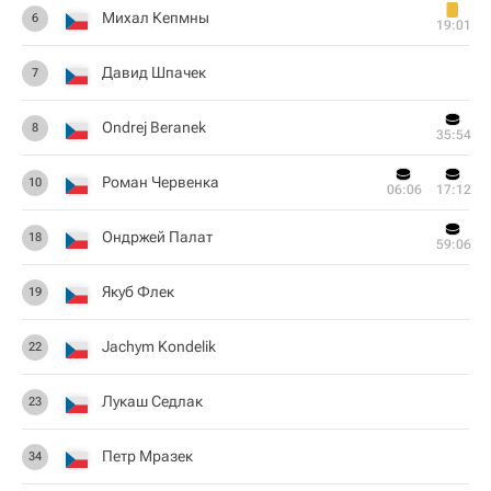
Михал Кепмны
6
19:01
Давид Шпачек
7
Ondrej Beranek
8
35:54
Роман Червенка
10
06:06
17:12
Ондржей Палат
18
59:06
Якуб Флек
19
Jachym Kondelik
22
Лукаш Седлак
23
Петр Мразек
34