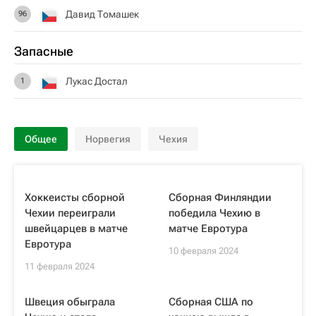
Давид Томашек
96
Запасные
Лукас Достал
1
Общее
Норвегия
Чехия
Хоккеисты сборной
Сборная Финляндии
Чехии переиграли
победила Чехию в
швейцарцев в матче
матче Евротура
Евротура
10 февраля 2024
11 февраля 2024
Швеция обыграла
Сборная США по