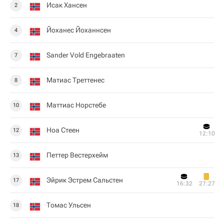
Исак Хансен
2
Йоханес Йоханнсен
4
Sander Vold Engebraaten
7
Матиас Треттенес
8
Маттиас Норстебе
10
Ноа Стеен
12
12:10
Петтер Вестерхейм
13
Эйрик Эстрем Сальстен
17
16:32
27:27
Томас Ульсен
18