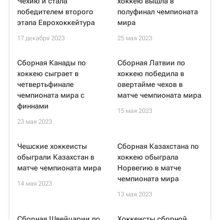
Чехию и стала
хоккею вышла в
победителем второго
полуфинал чемпионата
этапа Еврохоккейтура
мира
17 декабря 2023
25 мая 2023
Сборная Канады по
Сборная Латвии по
хоккею сыграет в
хоккею победила в
четвертьфинале
овертайме чехов в
чемпионата мира с
матче чемпионата мира
финнами
15 мая 2023
23 мая 2023
Чешские хоккеисты
Сборная Казахстана по
обыграли Казахстан в
хоккею обыграла
матче чемпионата мира
Норвегию в матче
чемпионата мира
14 мая 2023
13 мая 2023
Сборная Швейцарии по
Хоккеисты сборной