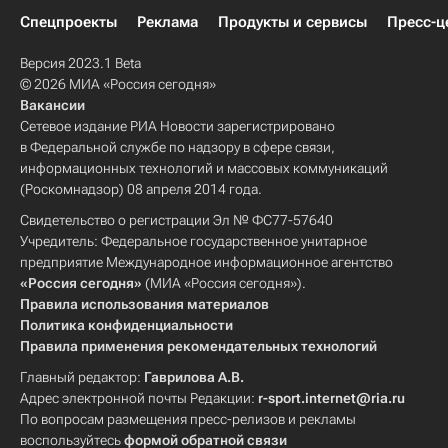
Спецпроекты
Реклама
Продукты и сервисы
Пресс-ц
Версия 2023.1 Beta
© 2026 МИА «Россия сегодня»
Вакансии
Сетевое издание РИА Новости зарегистрировано
в Федеральной службе по надзору в сфере связи,
информационных технологий и массовых коммуникаций
(Роскомнадзор) 08 апреля 2014 года.
Свидетельство о регистрации Эл № ФС77-57640
Учредитель: Федеральное государственное унитарное
предприятие Международное информационное агентство
«Россия сегодня»
(МИА «Россия сегодня»).
Правила использования материалов
Политика конфиденциальности
Правила применения рекомендательных технологий
Главный редактор:
Гаврилова А.В.
Адрес электронной почты Редакции:
r-sport.internet@ria.ru
По вопросам размещения пресс-релизов и рекламы
воспользуйтесь
формой обратной связи