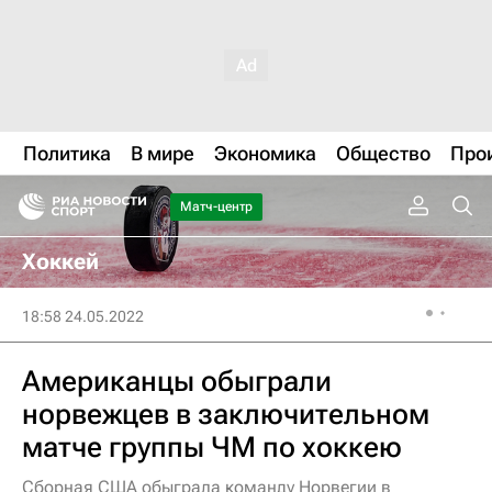
Политика
В мире
Экономика
Общество
Про
Матч-центр
Хоккей
18:58 24.05.2022
Американцы обыграли
норвежцев в заключительном
матче группы ЧМ по хоккею
Сборная США обыграла команду Норвегии в