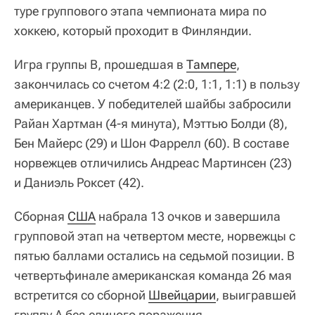
туре группового этапа чемпионата мира по
хоккею, который проходит в Финляндии.
Игра группы В, прошедшая в
Тампере
,
закончилась со счетом 4:2 (2:0, 1:1, 1:1) в пользу
американцев. У победителей шайбы забросили
Райан Хартман (4-я минута), Мэттью Болди (8),
Бен Майерс (29) и Шон Фаррелл (60). В составе
норвежцев отличились Андреас Мартинсен (23)
и Даниэль Роксет (42).
Сборная
США
набрала 13 очков и завершила
групповой этап на четвертом месте, норвежцы с
пятью баллами остались на седьмой позиции. В
четвертьфинале американская команда 26 мая
встретится со сборной
Швейцарии
, выигравшей
группу А без единого поражения.