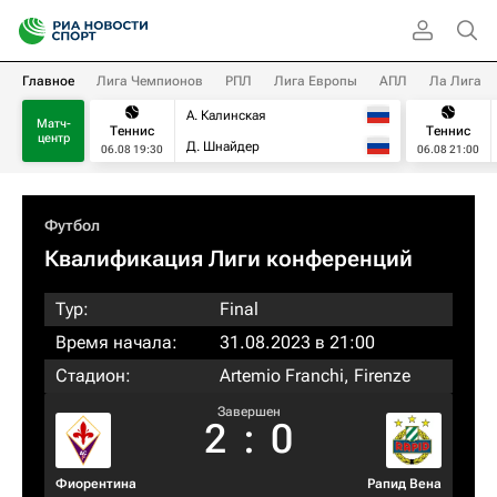
Главное
Лига Чемпионов
РПЛ
Лига Европы
АПЛ
Ла Лига
А. Калинская
Матч-
Теннис
Теннис
центр
Д. Шнайдер
06.08 19:30
06.08 21:00
Футбол
Квалификация Лиги конференций
Тур:
Final
Время начала:
31.08.2023 в 21:00
Стадион:
Artemio Franchi, Firenze
Завершен
2
:
0
Фиорентина
Рапид Вена