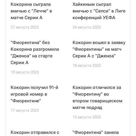
Кокорина сыграла
Хайкиным сыграл
вничью с "Лечче" в
вничью с "Сепси" в Лиге
матче Серии А
конференций УЕФА
27 августа 2023
24 августа 2023
"Фиорентина" без
Кокорин вошел в заявку
Кокорина разгромила
"Фиорентины" на матч
"Дженоа" на старте
Серии А с "Дженоа"
Серии А
18 августа 2023
19 августа 2023
Кокорин получил 91-й
Кокорин отличился за
игровой номер в
"Фиорентину" во
"Фиорентине"
втором товарищеском
матче подряд
17 августа 2023
12 августа 2023
Кокорин отправился с
"Фиорентина" заняла