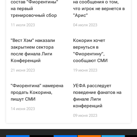
состав "Фиорентины"
на сообщения о том,
на первый
что игрок не вернется в
тренировочный сбор
"Арис"
11 июля 2023
04 июля 2023
"Вест Хэм" наказали
Кокорин хочет
закрытием сектора
вернуться в
после финала Лиги
"Фиорентину",
Конференций
сообщают СМИ
21 июня 2023
19 июня 2023
"Фиорентина" намерена
УЕФА расследует
продать Кокорина,
поведение фанатов на
пишут СМИ
финале Лиги
конференций
14 июня 2023
09 июня 2023