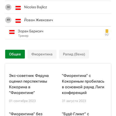
Nicolas Bajlicz
30
Йован Живкович
49
Зоран Барисич
90‎’‎
Тренер
Общее
Фиорентина
Рапид (Вена)
Экс-советник Федуна
"Фиорентина" с
оценил перспективы
Кокориным пробилась
Кокорина в
в основной раунд Лиги
"Фиорентине"
конференций
01 сентября 2023
31 августа 2023
"Фиорентина" без
"Будё-Глимт" с