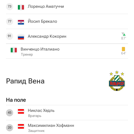
Лоренцо Аматуччи
73
Йосип Брекало
77
Александр Кокорин
91
87‎’‎
Винченцо Италиано
64‎’‎
Тренер
Рапид Вена
На поле
Никлас Хедль
45
Вратарь
Максимилиан Хофманн
20
Защитник