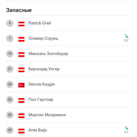
Запасные
Patrick Greil
4
Оливер Струнц
7
68‎’‎
Михаэль Золлбауэр
19
Бернхард Унгер
21
Dennis Kaygin
24
Пол Гартлер
25
Мартин Моорманн
26
Ante Bajic
29
84‎’‎