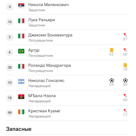
Никола Миленкович
4
Защитник
Лука Раньери
16
Защитник
Джакомо Бонавентура
5
87‎’‎
Полузащитник
Артур
6
53‎’‎
60‎’‎
Полузащитник
Роландо Мандрагора
38
19‎’‎
Полузащитник
Николас Гонсалес
10
59‎’‎
90‎’‎
Нападающий
М'Бала Нзола
18
60‎’‎
Нападающий
Кристиан Куаме
99
71‎’‎
Нападающий
Запасные