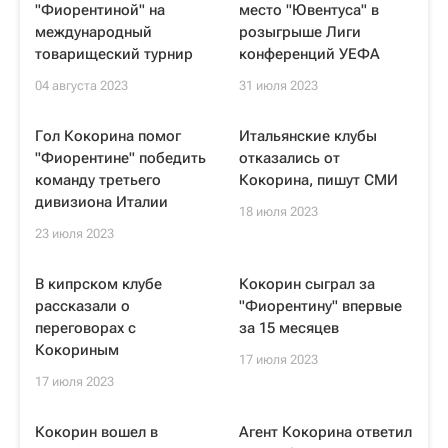
"Фиорентиной" на
место "Ювентуса" в
международный
розыгрыше Лиги
товарищеский турнир
конференций УЕФА
04 августа 2023
31 июля 2023
Гол Кокорина помог
Итальянские клубы
"Фиорентине" победить
отказались от
команду третьего
Кокорина, пишут СМИ
дивизиона Италии
18 июля 2023
23 июля 2023
В кипрском клубе
Кокорин сыграл за
рассказали о
"Фиорентину" впервые
переговорах с
за 15 месяцев
Кокориным
17 июля 2023
17 июля 2023
Кокорин вошел в
Агент Кокорина ответил