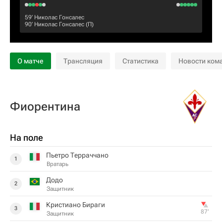
59‎’‎
Николас Гонсалес
90‎’‎
Николас Гонсалес
(П)
О матче
Трансляция
Статистика
Новости ком
Фиорентина
На поле
Пьетро Терраччано
1
Вратарь
Додо
2
Защитник
Кристиано Бираги
3
87‎’‎
Защитник