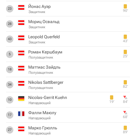
Йонас Ауэр
23
90‎’‎
Защитник
Мориц Освальд
28
Защитник
Leopold Querfeld
43
43‎’‎
Защитник
Роман Кершбаум
5
25‎’‎
Полузащитник
Маттиас Зайдль
18
Полузащитник
Nikolas Sattlberger
34
82‎’‎
Полузащитник
Nicolas-Gerrit Kuehn
10
19‎’‎
84‎’‎
Нападающий
Фалли Маюлу
17
68‎’‎
Нападающий
Марко Грюлль
27
89‎’‎
Нападающий