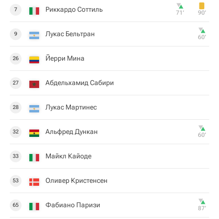
Риккардо Соттиль
7
71‎’‎
90‎’‎
Лукас Бельтран
9
60‎’‎
Йерри Мина
26
Абдельхамид Сабири
27
Лукас Мартинес
28
Альфред Дункан
32
60‎’‎
Майкл Кайоде
33
Оливер Кристенсен
53
Фабиано Паризи
65
87‎’‎