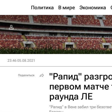
Политика
В мире
Экономика
23:46 05.08.2021
"Рапид" разгр
Поделиться
первом матче 
раунда ЛЕ
"Рапид" в Вене забил три безотв
Европы