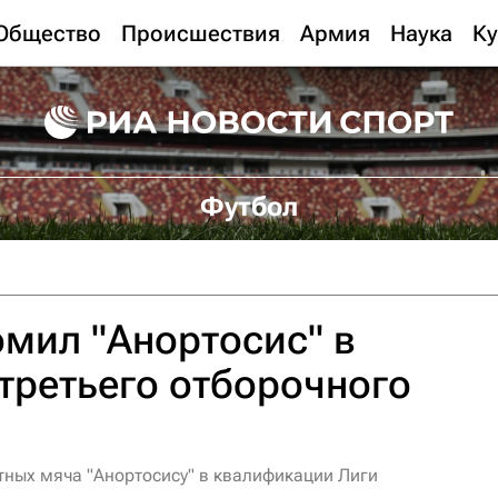
Общество
Происшествия
Армия
Наука
Ку
Футбол
омил "Анортосис" в
третьего отборочного
етных мяча "Анортосису" в квалификации Лиги