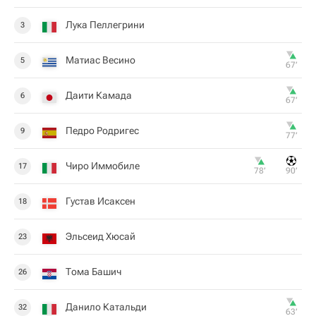
Лука Пеллегрини
3
Матиас Весино
5
67‎’‎
Даити Камада
6
67‎’‎
Педро Родригес
9
77‎’‎
Чиро Иммобиле
17
78‎’‎
90‎’‎
Густав Исаксен
18
Эльсеид Хюсай
23
Тома Башич
26
Данило Катальди
32
63‎’‎