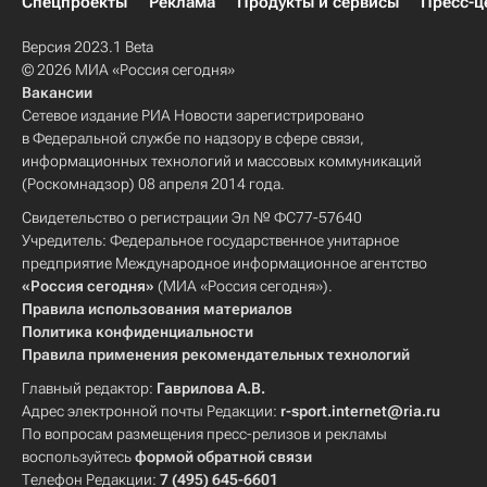
Спецпроекты
Реклама
Продукты и сервисы
Пресс-ц
Версия 2023.1 Beta
© 2026 МИА «Россия сегодня»
Вакансии
Сетевое издание РИА Новости зарегистрировано
в Федеральной службе по надзору в сфере связи,
информационных технологий и массовых коммуникаций
(Роскомнадзор) 08 апреля 2014 года.
Свидетельство о регистрации Эл № ФС77-57640
Учредитель: Федеральное государственное унитарное
предприятие Международное информационное агентство
«Россия сегодня»
(МИА «Россия сегодня»).
Правила использования материалов
Политика конфиденциальности
Правила применения рекомендательных технологий
Главный редактор:
Гаврилова А.В.
Адрес электронной почты Редакции:
r-sport.internet@ria.ru
По вопросам размещения пресс-релизов и рекламы
воспользуйтесь
формой обратной связи
Телефон Редакции:
7 (495) 645-6601