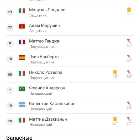
Мануэль Лаццари
29
31‎’‎
Защитник
Адам Марушич
77
Защитник
Маттео Гендузи
8
67‎’‎
Полузащитник
Луис Альберто
10
67‎’‎
Полузащитник
Николо Ровелла
65
45‎’‎
63‎’‎
Полузащитник
Фелипе Андерсон
7
Нападающий
Валентин Кастельянос
19
78‎’‎
Нападающий
Маттиа Дзакканьи
20
67‎’‎
77‎’‎
Нападающий
Запасные