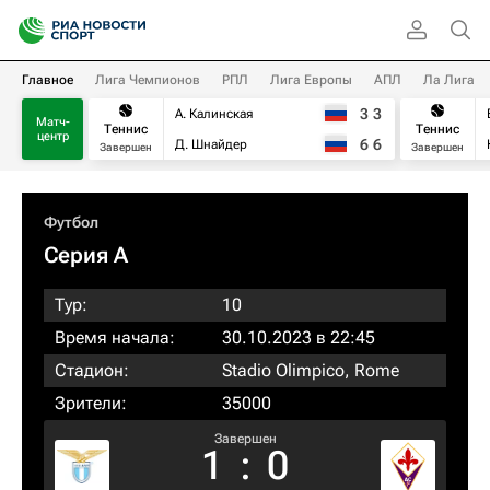
Главное
Лига Чемпионов
РПЛ
Лига Европы
АПЛ
Ла Лига
3
3
А. Калинская
Матч-
Теннис
Теннис
центр
6
6
Д. Шнайдер
Завершен
Завершен
Футбол
Серия А
Тур:
10
Время начала:
30.10.2023 в 22:45
Стадион:
Stadio Olimpico, Rome
Зрители:
35000
Завершен
1
:
0