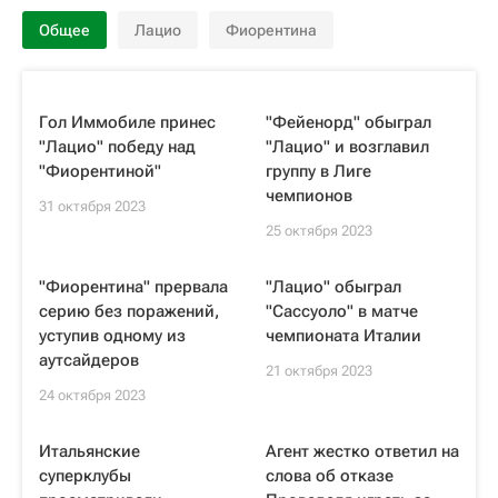
Общее
Лацио
Фиорентина
Гол Иммобиле принес
"Фейенорд" обыграл
"Лацио" победу над
"Лацио" и возглавил
"Фиорентиной"
группу в Лиге
чемпионов
31 октября 2023
25 октября 2023
"Фиорентина" прервала
"Лацио" обыграл
серию без поражений,
"Сассуоло" в матче
уступив одному из
чемпионата Италии
аутсайдеров
21 октября 2023
24 октября 2023
Итальянские
Агент жестко ответил на
суперклубы
слова об отказе