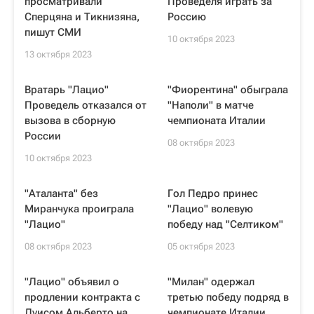
просматривали
Проведеля играть за
Сперцяна и Тикнизяна,
Россию
пишут СМИ
10 октября 2023
13 октября 2023
Вратарь "Лацио"
"Фиорентина" обыграла
Проведель отказался от
"Наполи" в матче
вызова в сборную
чемпионата Италии
России
08 октября 2023
10 октября 2023
"Аталанта" без
Гол Педро принес
Миранчука проиграла
"Лацио" волевую
"Лацио"
победу над "Селтиком"
08 октября 2023
05 октября 2023
"Лацио" объявил о
"Милан" одержал
продлении контракта с
третью победу подряд в
Луисом Альберто на
чемпионате Италии