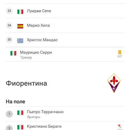
Луиджи Сепе
33
Марио Хила
34
Христос Мандас
35
Маурицио Сарри
60‎’‎
Тренер
Фиорентина
На поле
Пьетро Терраччано
1
Вратарь
Кристиано Бираги
3