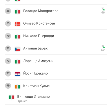
Роландо Мандрагора
38
46‎’‎
Оливер Кристенсен
53
Никколо Пьероцци
70
Антонин Барак
72
62‎’‎
Лоренцо Аматуччи
73
Йосип Брекало
77
Кристиан Куаме
99
Винченцо Италиано
Тренер