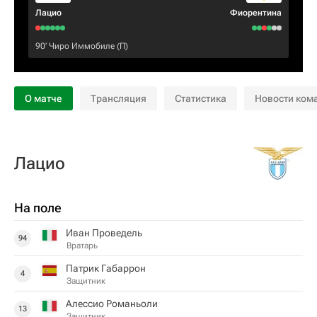
Лацио
Фиорентина
90‎’‎
Чиро Иммобиле
(П)
О матче
Трансляция
Статистика
Новости ком
Лацио
На поле
Иван Проведель
94
Вратарь
Патрик Габаррон
4
Защитник
Алессио Романьоли
13
Защитник