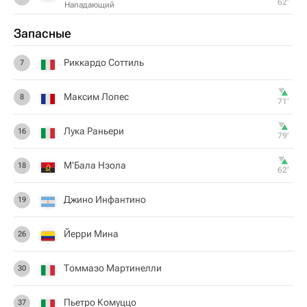
62‎’‎
Нападающий
Запасные
Риккардо Соттиль
7
Максим Лопес
8
71‎’‎
Лука Раньери
16
79‎’‎
М'Бала Нзола
18
62‎’‎
Джино Инфантино
19
Йерри Мина
26
Томмазо Мартинелли
30
Пьетро Комуццо
37