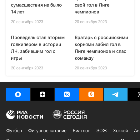
сумасшествия не было
свой гол в Лиге
14 лет
чемпионов
20 сентября 2023
20 сентября 2023
Проведель стал вторым
Вратарь с российскими
голкипером в истории
корнями забил гол в
ЛЧ, забившим гол с
Лиге чемпионов и спас
игры
команду
20 сентября 2023
20 сентября 2023
Футбол
Фигурное катание
Биатлон
ЗОЖ
Хоккей
Ав