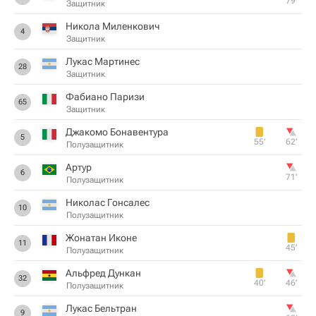
79‎’‎
Защитник
Никола Миленкович
4
Защитник
Лукас Мартинес
28
Защитник
Фабиано Паризи
65
Защитник
Джакомо Бонавентура
5
55‎’‎
62‎’‎
Полузащитник
Артур
6
71‎’‎
Полузащитник
Николас Гонсалес
10
Полузащитник
Жонатан Иконе
11
45‎’‎
Полузащитник
Альфред Дункан
32
40‎’‎
46‎’‎
Полузащитник
Лукас Бельтран
9