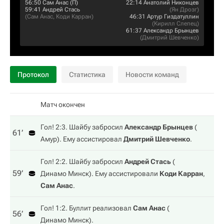
56:50
Сам Анас
(П)
22:14
Анатолий Никонцев
59:41
Андрей Стась
(
Ян Дрозг
)
(
Сам Анас
,
Коди Карран
)
46:31
Артур Гиздатуллин
(
Кирилл Слепец
)
61:37
Александр Брынцев
(
Дмитрий Шевченко
)
Протокол
Статистика
Новости команд
Матч окончен
Гол! 2:3. Шайбу забросил
Александр Брынцев
(
61‎’‎
Амур
). Ему ассистировал
Дмитрий Шевченко
.
Гол! 2:2. Шайбу забросил
Андрей Стась
(
59‎’‎
Динамо Минск
). Ему ассистировали
Коди Карран
,
Сам Анас
.
Гол! 1:2. Буллит реализовал
Сам Анас
(
56‎’‎
Динамо Минск
).