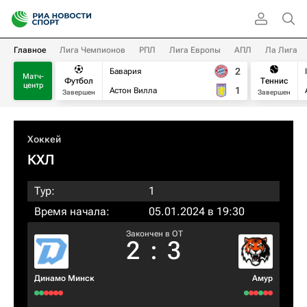
Главное
Лига Чемпионов
РПЛ
Лига Европы
АПЛ
Ла Лига
2
Бавария
Матч-
Футбол
Теннис
центр
1
Астон Вилла
Завершен
Завершен
Хоккей
КХЛ
Тур:
1
Время начала:
05.01.2024 в 19:30
Закончен в OT
2
:
3
Динамо Минск
Амур