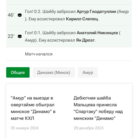
Гол! 0:2. Шайбу забросил
Артур Гиздатуллин
(
Амур
46‎’‎
). Ему ассистировал
Кирилл Слепец
.
Гол! 0:1. Шайбу забросил
Анатолий Никонцев
(
22‎’‎
Амур
). Ему ассистировал
Ян Дрозг
.
Матч начался
Общее
Динамо (Минск)
Амур
"Амур" на выезде в
Дебютная шайба
овертайме обыграл
Мальцева принесла
минское "Динамо" в
"Спартаку" победу над
матче КХЛ
минским "Динамо"
05 января 2024
28 декабря 2023