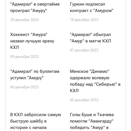
"Адмирал" в овертайме
Гуркин подписал
проиграл "Амуру"
контракт с "Амуром"
20 декабря 2023
18 декабря 2023
Хоккеист "Амура"
"Адмирал" обыграл
назвал лучшую арену
"Амур" в матче КХЛ
КХЛ
07 декабря 2023
09 декабря 2023
"Адмирал" по буллитам
Минское "Динамо"
уступил "Амуру"
одержало волевую
победу над "Сибирью" в
06 декабря 2023
КХЛ
05 декабря 2023
В КХЛ забросили самую
Голы Буше и Ткачева
быструю шайбу в
помогли "Авангарду"
истории с начала
победить "Амур" в