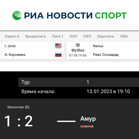
Серия А
Бундеслига
Лига 1
КХЛ
НХЛ
Евролига
НБА
I. Jovic
Кельн
Футбол
А. Корнеева
Реал Сосьедад
07.08 19:00
Тур:
1
Время начала:
13.01.2023 в 19:10
Закончен (Б)
1
:
2
Амур