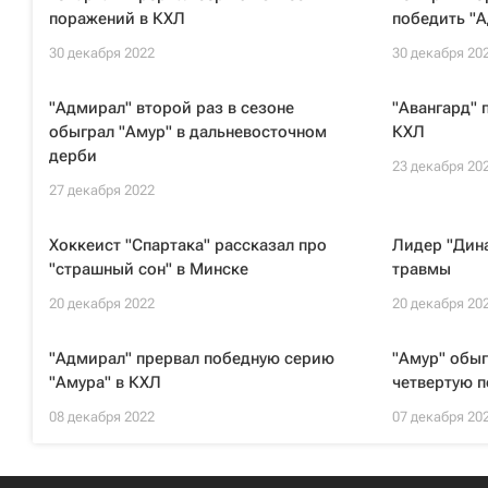
поражений в КХЛ
победить "А
30 декабря 2022
30 декабря 20
"Адмирал" второй раз в сезоне
"Авангард" 
обыграл "Амур" в дальневосточном
КХЛ
дерби
23 декабря 20
27 декабря 2022
Хоккеист "Спартака" рассказал про
Лидер "Дина
"страшный сон" в Минске
травмы
20 декабря 2022
20 декабря 20
"Адмирал" прервал победную серию
"Амур" обыг
"Амура" в КХЛ
четвертую п
08 декабря 2022
07 декабря 20