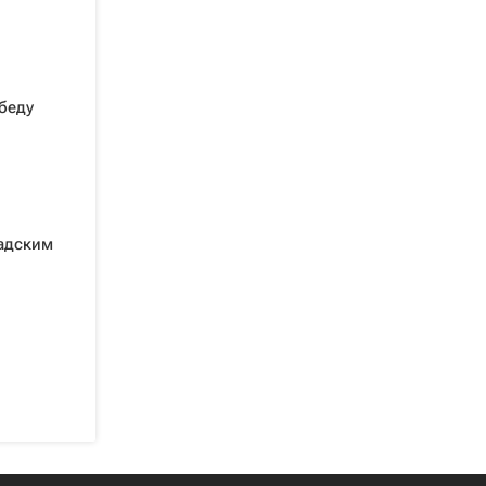
беду
надским