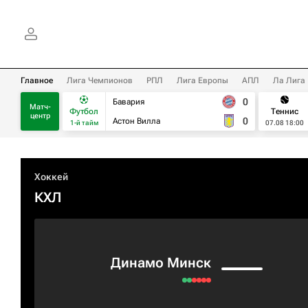
Главное
Лига Чемпионов
РПЛ
Лига Европы
АПЛ
Ла Лига
0
Бавария
Матч-
Футбол
Теннис
центр
0
Астон Вилла
1-й тайм
07.08 18:00
Хоккей
КХЛ
Динамо Минск