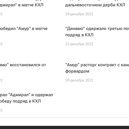
дмирал" в матче КХЛ
дальневосточном дерби КХЛ
22
29 декабря 2022
победил "Амур" в матче
"Динамо" одержало третью по
подряд в КХЛ
22
22 декабря 2022
мо" восстановился от
"Амур" расторг контракт с ка
форвардом
22
09 декабря 2022
рал "Адмирал" и одержал
обеду подряд в КХЛ
22