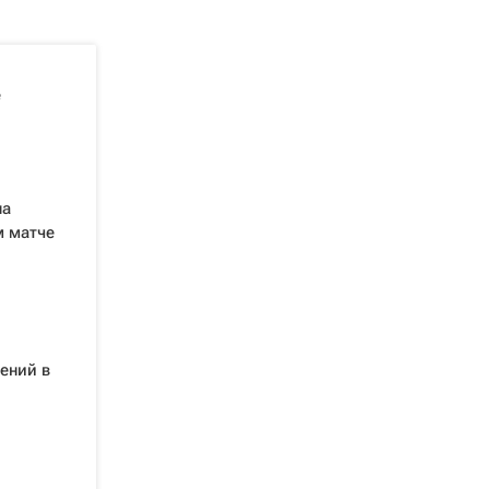
е
ла
м матче
ений в