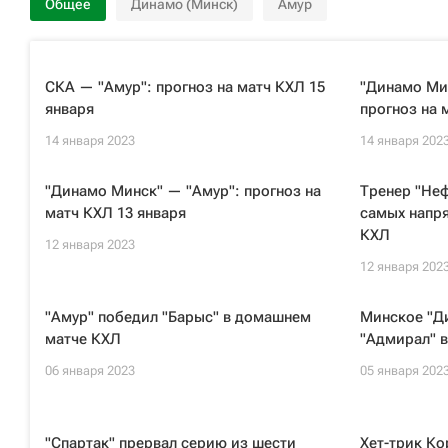
Общее
Динамо (Минск)
Амур
СКА — "Амур": прогноз на матч КХЛ 15
"Динамо Ми
января
прогноз на 
14 января 2023
14 января 202
"Динамо Минск" — "Амур": прогноз на
Тренер "Неф
матч КХЛ 13 января
самых напря
КХЛ
12 января 2023
12 января 202
"Амур" победил "Барыс" в домашнем
Минское "Д
матче КХЛ
"Адмирал" в
06 января 2023
05 января 202
"Спартак" прервал серию из шести
Хет-трик Ко