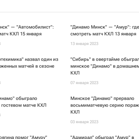
нск" — "Автомобилист":
"Динамо Минск" — "Амур": гд
матч КХЛ 15 января
смотреть матч КХЛ 13 января
3
13 января 2023
техимика" назвал один из
"Сибирь" в овертайме обыгра
женных матчей в сезоне
минское "Динамо" в домашне
КХЛ
3
07 января 2023
инамо" обыграло
Минское "Динамо" прервало
 гостевом матче КХЛ
восьмиматчевую серию пораж
КХЛ
3
03 января 2023
рягина помог "Амуру"
"Адмирал" обыграл "Амур" в