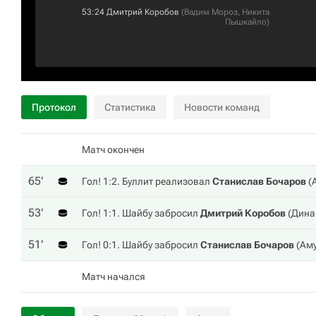
53:24
Дмитрий Коробов
(
Вадим Мороз
,
Никита
Пышкайло
)
Протокол
Статистика
Новости команд
Матч окончен
65‎’‎
Гол! 1:2. Буллит реализовал
Станислав Бочаров
(
53‎’‎
Гол! 1:1. Шайбу забросил
Дмитрий Коробов
(
Дина
51‎’‎
Гол! 0:1. Шайбу забросил
Станислав Бочаров
(
Ам
Матч начался