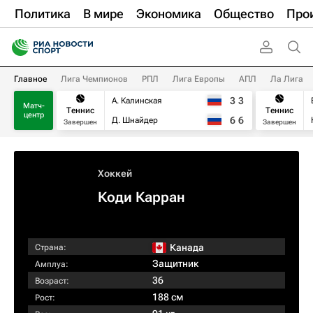
Политика
В мире
Экономика
Общество
Про
Главное
Лига Чемпионов
РПЛ
Лига Европы
АПЛ
Ла Лига
3
3
А. Калинская
Матч-
Теннис
Теннис
центр
6
6
Д. Шнайдер
Завершен
Завершен
Хоккей
Коди Карран
Канада
Страна:
Защитник
Амплуа:
36
Возраст:
188 см
Рост: