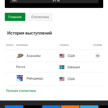
91 кг
Вес:
Главное
Статистика
История выступлений
сезон
команда
страна
номер
Анахайм
США
43
Poглэ
Швеция
Рейнджерс
США
Полная статистика