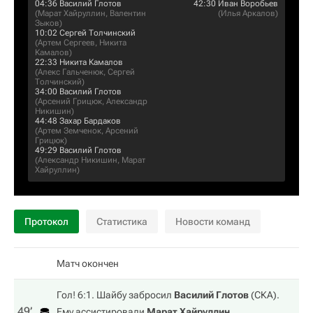
04:36
Василий Глотов
42:30
Иван Воробьев
(
Марат Хайруллин
,
Валентин
(
Илья Аркалов
)
Зыков
)
10:02
Сергей Толчинский
(
Артем Сергеев
,
Никита
Камалов
)
22:33
Никита Камалов
(
Алекс Гальченюк
,
Сергей
Толчинский
)
34:00
Василий Глотов
(
Арсений Грицюк
,
Александр
Никишин
)
44:48
Захар Бардаков
(
Артем Земченок
,
Арсений
Грицюк
)
49:29
Василий Глотов
(
Александр Никишин
,
Марат
Хайруллин
)
Протокол
Статистика
Новости команд
Матч окончен
Гол! 6:1. Шайбу забросил
Василий Глотов
(
СКА
).
49‎’‎
Ему ассистировали
Марат Хайруллин
,