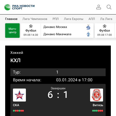
Главное
Лига Чемпионов
РПЛ
Лига Европы
АПЛ
Ла Лига
Динамо Москва
Матч-
Футбол
Футбол
центр
Динамо Махачкала
09.08 14:30
09.08 17:00
Хоккей
КХЛ
Тур:
1
Время начала:
03.01.2024 в 17:00
Завершен
6
:
1
СКА
Витязь