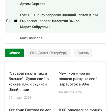
Артем Сергеев
.
Гол! 1:0. Шайбу забросил
Василий Глотов
(
СКА
).
04‎’‎
Ему ассистировали
Валентин Зыков
,
Марат Хайруллин
.
Матч начался
Общее
СКА (Санкт-Петербург)
Витязь
"Зарабатывал в такси
Чемпион мира по
больше": Сушинский о
хоккею раскрыл свой
хоккее 90-х и скучной
заработок в 90-е
Швейцарии
04 января 2024
04 января 2024
Хет-трик Глотова помог
КХЛ определила лучших