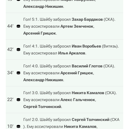
Александр Никишин
.
Гол! 5:1. Шайбу забросил
Захар Бардаков
(
СКА
).
44‎’‎
Ему ассистировали
Артем Земченок
,
Арсений Грицюк
.
Гол! 4:1. Шайбу забросил
Иван Воробьев
(
Витязь
).
42‎’‎
Ему ассистировал
Илья Аркалов
.
Гол! 4:0. Шайбу забросил
Василий Глотов
(
СКА
).
34‎’‎
Ему ассистировали
Арсений Грицюк
,
Александр Никишин
.
Гол! 3:0. Шайбу забросил
Никита Камалов
(
СКА
).
22‎’‎
Ему ассистировали
Алекс Гальченюк
,
Сергей Толчинский
.
Гол! 2:0. Шайбу забросил
Сергей Толчинский
(
СКА
10‎’‎
). Ему ассистировали
Никита Камалов
,