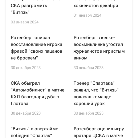
СКА разгромить
хоккеистов декабря
"Витязь"
01 января 2024
03 января 2024
Ротенберг описал
Ротенберг в кепке-
восстановление игрока
восьмиклинке угостил
фразой "своих пацанов
журналистов игристым
не бросаем"
вином
30 декабря 2023
30 декабря 2023
СКА обыграл
Тренер "Спартака"
"Автомобилист" в матче
заявил, что "Витязь"
КХЛ благодаря дублю
показал команде
Глотова
хороший урок
30 декабря 2023
30 декабря 2023
"Витязь" в овертайме
Ротенберг оценил игру
победил "Спартак"
вратаря ЦСКА в матче