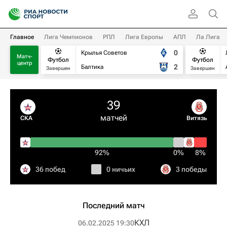
Главное
Лига Чемпионов
РПЛ
Лига Европы
АПЛ
Ла Лига
0
Крылья Советов
Матч-
Футбол
Футбол
центр
2
Балтика
Завершен
Завершен
39
матчей
СКА
Витязь
92%
0%
8%
36 побед
0 ничьих
3 победы
Последний матч
КХЛ
06.02.2025 19:30