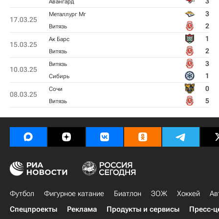
3
Авангард
3
Металлург Мг
17.03.25
2
Витязь
1
Ак Барс
15.03.25
2
Витязь
3
Витязь
10.03.25
1
Сибирь
0
Сочи
08.03.25
5
Витязь
Футбол
Фигурное катание
Биатлон
ЗОЖ
Хоккей
Ав
Спецпроекты
Реклама
Продукты и сервисы
Пресс-ц