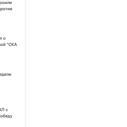
троили
против
л о
вой "СКА
недели
ХЛ с
победу