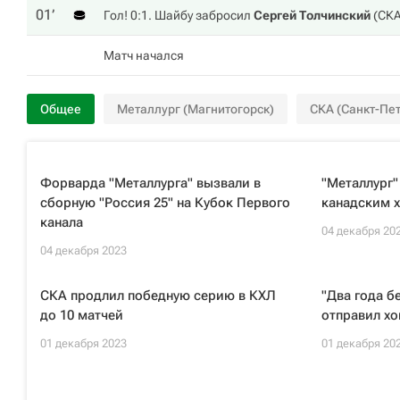
01‎’‎
Гол! 0:1. Шайбу забросил
Сергей Толчинский
(
СК
Матч начался
Общее
Металлург (Магнитогорск)
СКА (Санкт-Пе
Форварда "Металлурга" вызвали в
"Металлург"
сборную "Россия 25" на Кубок Первого
канадским 
канала
04 декабря 20
04 декабря 2023
СКА продлил победную серию в КХЛ
"Два года б
до 10 матчей
отправил хо
01 декабря 2023
01 декабря 20