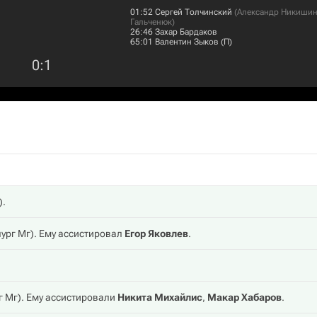
01:52
Сергей Толчинский
(
Александр Никиши
Гальченюк
)
26:46
Захар Бардаков
65:01
Валентин Зыков
(П)
0
:
1
).
ург Мг
). Ему ассистировал
Егор Яковлев
.
г Мг
). Ему ассистировали
Никита Михайлис
,
Макар Хабаров
.