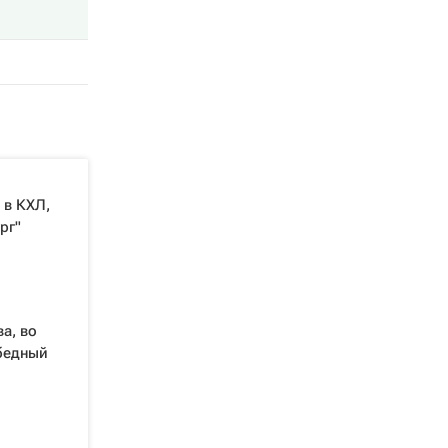
 в КХЛ,
рг"
а, во
бедный