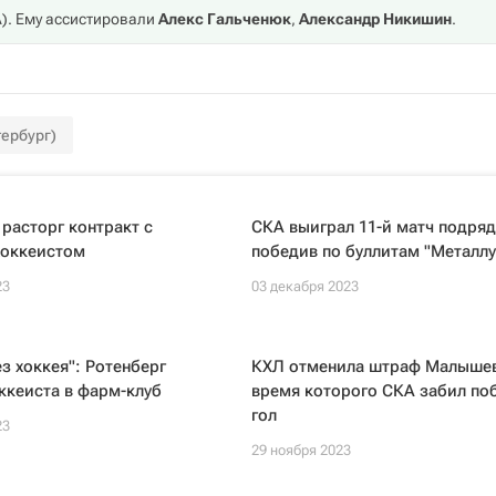
А
). Ему ассистировали
Алекс Гальченюк
,
Александр Никишин
.
тербург)
 расторг контракт с
СКА выиграл 11-й матч подряд
хоккеистом
победив по буллитам "Металлу
23
03 декабря 2023
ез хоккея": Ротенберг
КХЛ отменила штраф Малышев
ккеиста в фарм-клуб
время которого СКА забил по
гол
23
29 ноября 2023