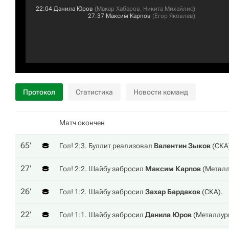
22:04
Данила Юров
(
Макар Хабаров
,
Никита Михайлис
)
27:37
Максим Карпов
(
Егор Яковлев
)
Протокол
Статистика
Новости команд
Матч окончен
65‎’‎
Гол! 2:3. Буллит реализовал
Валентин Зыков
(
СКА
27‎’‎
Гол! 2:2. Шайбу забросил
Максим Карпов
(
Металл
26‎’‎
Гол! 1:2. Шайбу забросил
Захар Бардаков
(
СКА
).
22‎’‎
Гол! 1:1. Шайбу забросил
Данила Юров
(
Металлур