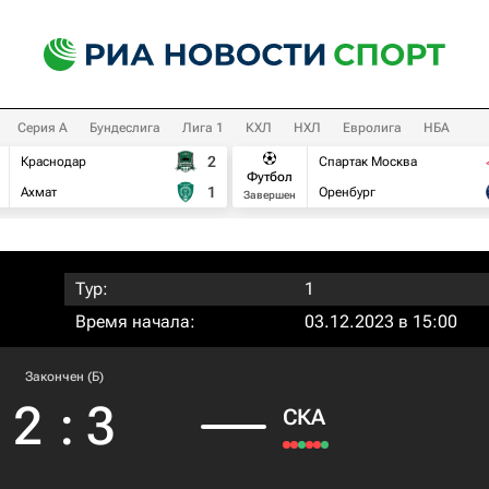
Серия А
Бундеслига
Лига 1
КХЛ
НХЛ
Евролига
НБА
2
Краснодар
Спартак Москва
Футбол
1
Ахмат
Оренбург
Завершен
Тур:
1
Время начала:
03.12.2023 в 15:00
Закончен (Б)
2
:
3
СКА