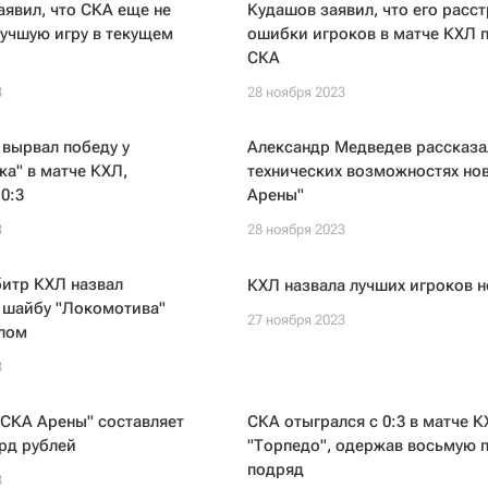
аявил, что СКА еще не
Кудашов заявил, что его расс
учшую игру в текущем
ошибки игроков в матче КХЛ 
СКА
3
28 ноября 2023
 вырвал победу у
Александр Медведев рассказа
а" в матче КХЛ,
технических возможностях но
0:3
Арены"
3
28 ноября 2023
битр КХЛ назвал
КХЛ назвала лучших игроков 
 шайбу "Локомотива"
27 ноября 2023
лом
3
"СКА Арены" составляет
СКА отыгрался с 0:3 в матче К
рд рублей
"Торпедо", одержав восьмую 
подряд
3