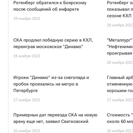
Ротенберг обратился к Боярскому
Ротенберг з
после сообщений об инфаркте
показывал л
сезоне КХЛ
29 ноября 2023
28 ноября 202
СКА продлил победную серию в КХЛ,
"Металлург"
переиграв московское "Динамо"
"Нефтехимик
проигрывая 
28 ноября 2023
28 ноября 202
Игроки "Динамо" из-за снегопада и
Главный ар
пробок проехались на метро в
отмененную
Петербурге
хорошим го
27 ноября 2023
27 ноября 202
Примерных дат переезда СКА на новую
Стоимость 
арену еще нет, заявил Сватковский
около 60 мл
26 ноября 2023
26 ноября 202