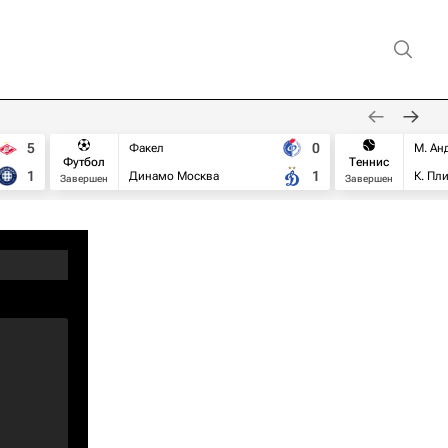
5
0
Факел
М. Ан
Футбол
Теннис
1
1
Динамо Москва
К. Пл
Завершен
Завершен