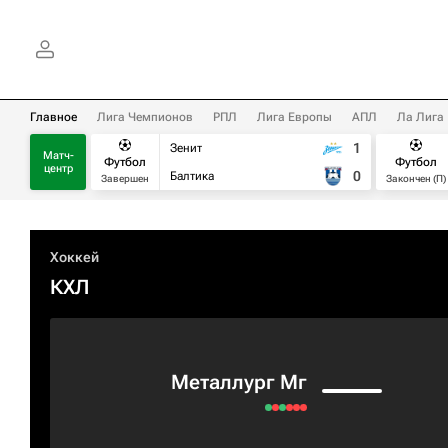
Главное
Лига Чемпионов
РПЛ
Лига Европы
АПЛ
Ла Лига
1
Зенит
Матч-
Футбол
Футбол
центр
0
Балтика
Завершен
Закончен (П)
Хоккей
КХЛ
Металлург Мг