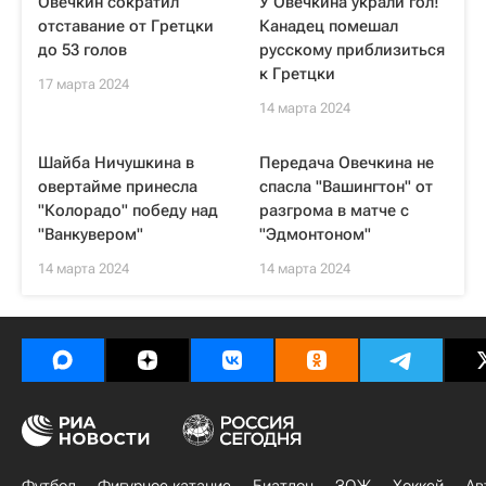
Овечкин сократил
У Овечкина украли гол!
отставание от Гретцки
Канадец помешал
до 53 голов
русскому приблизиться
к Гретцки
17 марта 2024
14 марта 2024
Шайба Ничушкина в
Передача Овечкина не
овертайме принесла
спасла "Вашингтон" от
"Колорадо" победу над
разгрома в матче с
"Ванкувером"
"Эдмонтоном"
14 марта 2024
14 марта 2024