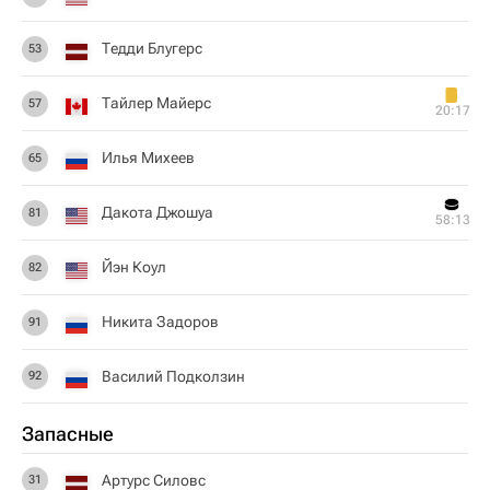
Тедди Блугерс
53
Тайлер Майерс
57
20:17
Илья Михеев
65
Дакота Джошуа
81
58:13
Йэн Коул
82
Никита Задоров
91
Василий Подколзин
92
Запасные
Артурс Силовс
31