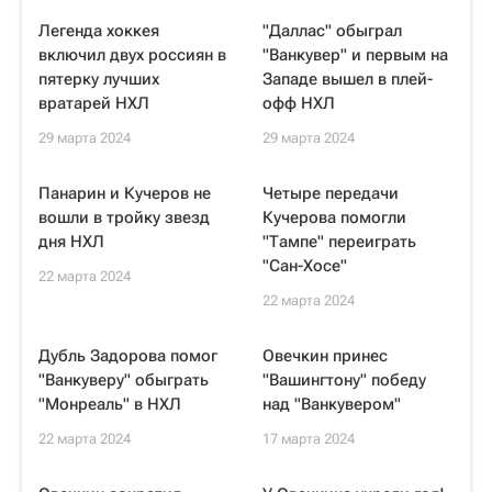
Легенда хоккея
"Даллас" обыграл
включил двух россиян в
"Ванкувер" и первым на
пятерку лучших
Западе вышел в плей-
вратарей НХЛ
офф НХЛ
29 марта 2024
29 марта 2024
Панарин и Кучеров не
Четыре передачи
вошли в тройку звезд
Кучерова помогли
дня НХЛ
"Тампе" переиграть
"Сан-Хосе"
22 марта 2024
22 марта 2024
Дубль Задорова помог
Овечкин принес
"Ванкуверу" обыграть
"Вашингтону" победу
"Монреаль" в НХЛ
над "Ванкувером"
22 марта 2024
17 марта 2024