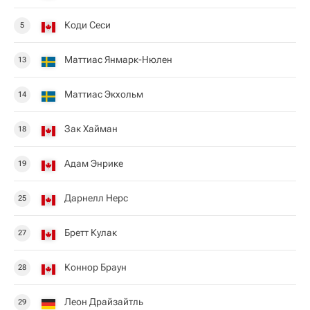
Коди Сеси
5
Маттиас Янмарк-Нюлен
13
Маттиас Экхольм
14
Зак Хайман
18
Адам Энрике
19
Дарнелл Нерс
25
Бретт Кулак
27
Коннор Браун
28
Леон Драйзайтль
29