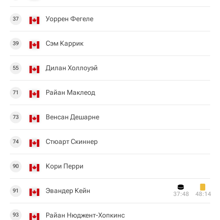
Уоррен Фегеле
37
Сэм Каррик
39
Дилан Холлоуэй
55
Райан Маклеод
71
Венсан Дешарне
73
Стюарт Скиннер
74
Кори Перри
90
Эвандер Кейн
91
37:48
48:14
Райан Нюджент-Хопкинс
93