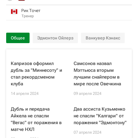
Рик Точет
Тренер
Общее
Эдмонтон Ойлерз
Ванкувер Кэнакс
Капризов оформил
Самсонов назвал
дубль за "Миннесоту" и
Мэттьюса вторым
стал рекордсменом
лучшим снайпером в
клуба
мире после Овечкина
14 апреля 2024
09 апреля 2024
Дубль и передача
Два ассиста Кузьменко
Айкела не спасли
не спасли "Калгари" от
"Вегас" от поражения в
поражения "Эдмонтону"
матче НХЛ
07 апреля 2024