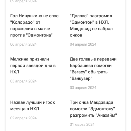
09 апреля 2024
Гол Ничушкина не спас
"Даллас" разгромил
"Колорадо" от
"Эдмонтон" в НХЛ,
поражения в матче
Макдэвид не набрал
против "Эдмонтона"
очков
06 апреля 2024
04 апреля 2024
Малкина признали
Две голевые передачи
первой звездой дня в
Барбашева помогли
НХЛ
"Вегасу" обыграть
"Ванкувер"
03 апреля 2024
03 апреля 2024
Назван лучший игрок
Три очка Макдэвида
месяца в НХЛ
помогли "Эдмонтону"
разгромить "Анахайм"
02 апреля 2024
31 марта 2024