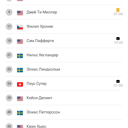
Джей Ти Миллер
9
01:08
Филип Хронек
17
Сэм Лафферти
18
19:44
Нильс Хегландер
21
Элиас Линдхольм
23
Пиус Сутер
24
31:00
Кейси Десмит
29
Элиас Петтерссон
40
Квин Хьюс
43