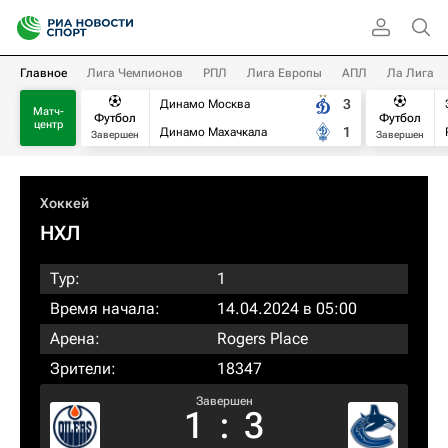
Главное
Лига Чемпионов
РПЛ
Лига Европы
АПЛ
Ла Лига
3
Динамо Москва
Матч-
Футбол
Футбол
центр
1
Динамо Махачкала
Завершен
Завершен
Хоккей
НХЛ
Тур:
1
Время начала:
14.04.2024 в 05:00
Арена:
Rogers Place
Зрители:
18347
Завершен
1
:
3