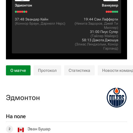
Эдмонтон
Ванкувер
37:48
Эвандер Кейн
19:44
Сэм Лафферти
(
Коннор Браун
,
Дарнелл Нерс
)
(
Никита Задоров
,
Джей Ти
Миллер
)
31:00
Пиус Сутер
(
Тайлер Майерс
)
58:13
Дакота Джошуа
(
Элиас Линдхольм
,
Конор
Гарланд
)
О матче
Протокол
Статистика
Новости коман
Эдмонтон
На поле
Эван Бушар
2