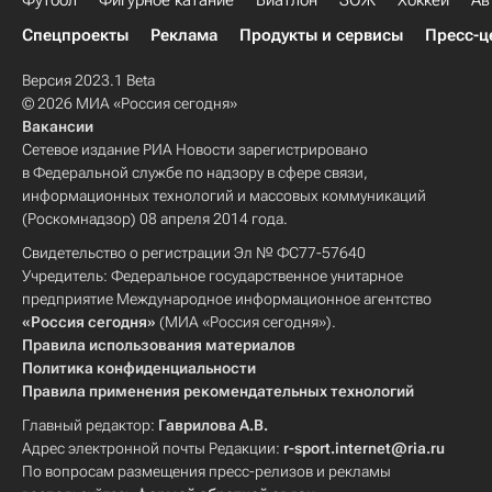
Футбол
Фигурное катание
Биатлон
ЗОЖ
Хоккей
Ав
Спецпроекты
Реклама
Продукты и сервисы
Пресс-ц
Версия 2023.1 Beta
© 2026 МИА «Россия сегодня»
Вакансии
Сетевое издание РИА Новости зарегистрировано
в Федеральной службе по надзору в сфере связи,
информационных технологий и массовых коммуникаций
(Роскомнадзор) 08 апреля 2014 года.
Свидетельство о регистрации Эл № ФС77-57640
Учредитель: Федеральное государственное унитарное
предприятие Международное информационное агентство
«Россия сегодня»
(МИА «Россия сегодня»).
Правила использования материалов
Политика конфиденциальности
Правила применения рекомендательных технологий
Главный редактор:
Гаврилова А.В.
Адрес электронной почты Редакции:
r-sport.internet@ria.ru
По вопросам размещения пресс-релизов и рекламы