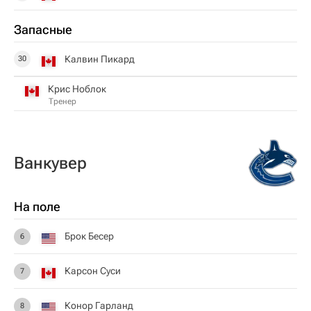
Запасные
Калвин Пикард
30
Крис Ноблок
Тренер
Ванкувер
На поле
Брок Бесер
6
Карсон Суси
7
Конор Гарланд
8