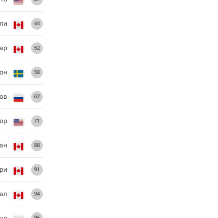
ли
44
ар
52
он
58
ов
62
юр
71
ан
88
ри
91
ал
94
ко
96