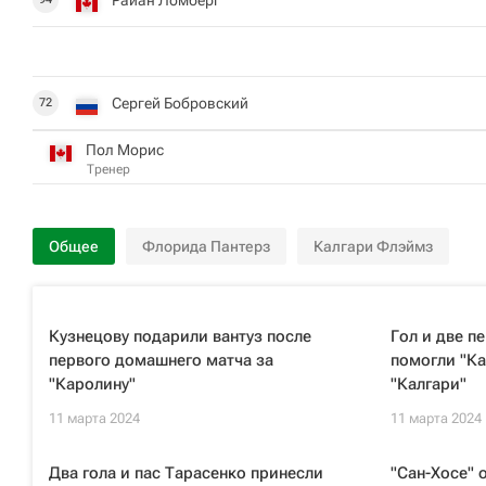
Сергей Бобровский
72
Пол Морис
Тренер
Общее
Флорида Пантерз
Калгари Флэймз
Кузнецову подарили вантуз после
Гол и две п
первого домашнего матча за
помогли "Ка
"Каролину"
"Калгари"
11 марта 2024
11 марта 2024
Два гола и пас Тарасенко принесли
"Сан-Хосе" 