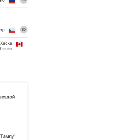
ар
80
 Хаска
Тренер
звездой
"Тампу"