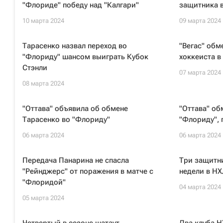
"Флориде" победу над "Калгари"
защитника в
10 марта 2024
09 марта 2024
Тарасенко назвал переход во
"Вегас" обм
"Флориду" шансом выиграть Кубок
хоккеиста в
Стэнли
07 марта 2024
08 марта 2024
"Оттава" объявила об обмене
"Оттава" об
Тарасенко во "Флориду"
"Флориду",
06 марта 2024
06 марта 2024
Передача Панарина не спасла
Три защитн
"Рейнджерс" от поражения в матче с
недели в Н
"Флоридой"
04 марта 2024
05 марта 2024