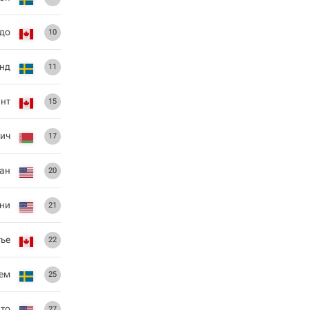
до
10
нд
11
нт
15
ич
17
ан
20
уни
21
ье
22
ем
25
ато
27