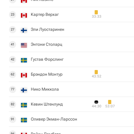
Картер Верхаг
23
33:33
Эли Луостаринен
27
Энтони Столарц
41
Густав Форслинг
42
Брэндон Монтур
62
43:52
Нико Миккола
77
Кевин Штенлунд
82
44:30
53:07
Оливер Экман-Ларссон
91
Райан Ломберг
94