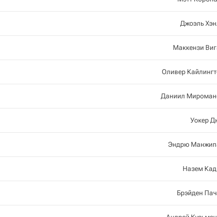
Джоэль Хэн
Маккензи Виг
Оливер Кайлингт
Даниил Мироман
Уокер Д
Эндрю Манжип
Назем Кад
Брэйден Пач
Андрей Кузьмен