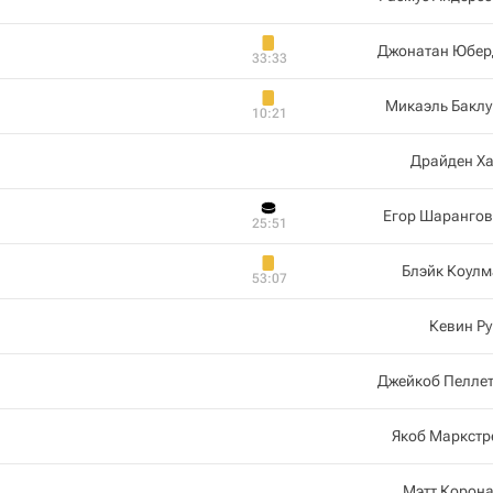
Джонатан Юбер
33:33
Микаэль Баклу
10:21
Драйден Ха
Егор Шарангов
25:51
Блэйк Коулм
53:07
Кевин Р
Джейкоб Пеллет
Якоб Маркстр
Мэтт Корон