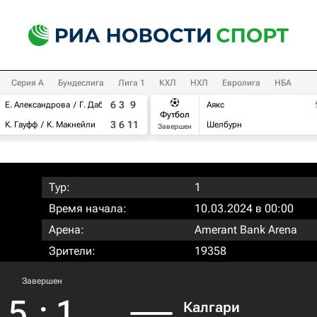
Серия А
Бундеслига
Лига 1
КХЛ
НХЛ
Евролига
НБА
6
3
9
Е. Александрова
Г. Дабровски
Аякс
Футбол
3
6
11
К. Гауфф
К. Макнейли
Шелбурн
Завершен
Тур:
1
Время начала:
10.03.2024 в 00:00
Арена:
Amerant Bank Arena
Зрители:
19358
Завершен
5
:
1
Калгари