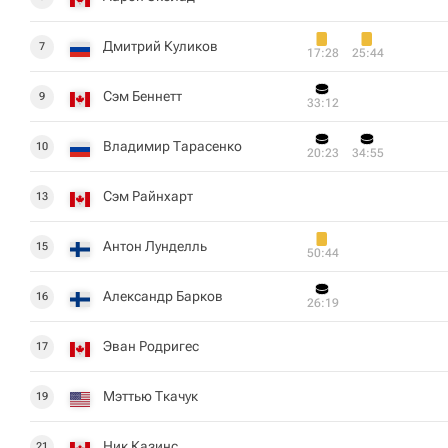
Дмитрий Куликов
7
17:28
25:44
Сэм Беннетт
9
33:12
Владимир Тарасенко
10
20:23
34:55
Сэм Райнхарт
13
Антон Лунделль
15
50:44
Александр Барков
16
26:19
Эван Родригес
17
Мэттью Ткачук
19
Ник Казинс
21