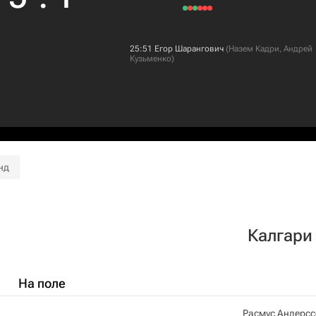
25:51
Егор Шарангович
(
Назем Кадри
,
Андрей
Кузьменко
)
нд
Калгари
На поле
Расмус Андерс