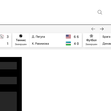
3
6
6
Д. Пегула
Брага
Теннис
Футбол
1
4
0
К. Рахимова
Дина
Завершен
Завершен