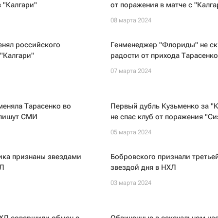
 "Калгари"
от поражения в матче с "Калга
08 марта 2024
енял российского
Генменеджер "Флориды" не с
 "Калгари"
радости от прихода Тарасенко
07 марта 2024
меняла Тарасенко во
Первый дубль Кузьменко за "К
 пишут СМИ
не спас клуб от поражения "Си
05 марта 2024
ика признаны звездами
Бобровского признали третье
ХЛ
звездой дня в НХЛ
03 марта 2024