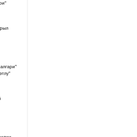
ри"
крыл
алгари"
этлу"
й