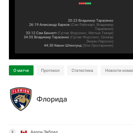
20:23
Владимир Тарасенко
26:19
Александр Барков
(
Сэм Райнхарт
,
Владимир
Тарасенко
)
33:12
Сэм Беннетт
(
Густав Форслинг
,
Мэттью Ткачук
)
34:55
Владимир Тарасенко
(
Густав Форслинг
,
Оливер
Экман-Ларссон
)
44:30
Кевин Штенлунд
(
Эли Луостаринен
)
О матче
Протокол
Статистика
Новости кома
Флорида
Аарон Экблад
5