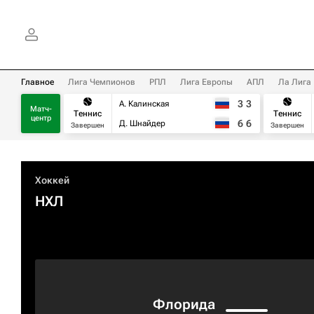
Главное
Лига Чемпионов
РПЛ
Лига Европы
АПЛ
Ла Лига
3
3
А. Калинская
Матч-
Теннис
Теннис
центр
6
6
Д. Шнайдер
Завершен
Завершен
Хоккей
НХЛ
Флорида