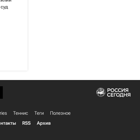
силии
 суд
ries
Теннис
Теги
Полезное
нтакты
RSS
Архив