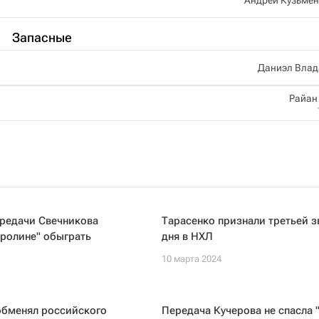
Запасные
Даниэл Влад
Райан
ередачи Свечникова
Тарасенко признали третьей 
ролине" обыграть
дня в НХЛ
10 марта 2024
обменял российского
Передача Кучерова не спасла 