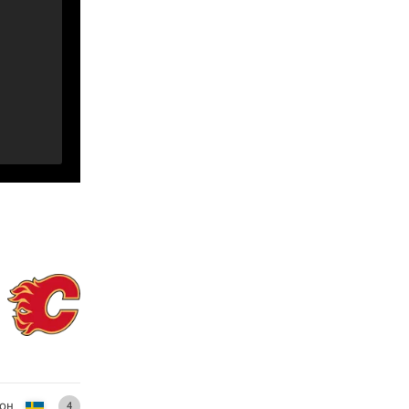
сон
4