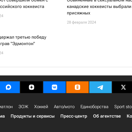
НХЛ совершили обмен с
Обвиненные в сексуальном на
ссийского хоккеиста
канадские хоккеисты выбрали
присяжных
24
28 февраля 2024
держал третью победу
грав "Эдмонтон"
24
иатлон
ЗОЖ
Хоккей
Авто/мото
Единоборства
Sport sto
ма
Продукты и сервисы
Пресс-центр
Об агентстве
Ко