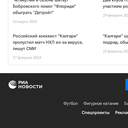
Четвертый в сезоне шатаут
Два клуба 
Бобровского помог "Флориде"
участием ро
обыграть "Детройт"
29 февраля 20
03 марта 2024
Российский хоккеист "Калгари"
"Калгари" о
пропустил матч НХЛ из-за вируса,
подряд, обы
пишут СМИ
25 февраля 20
27 февраля 2024
Футбол
Фигурное катание
Б
Спецпроекты
Рекла