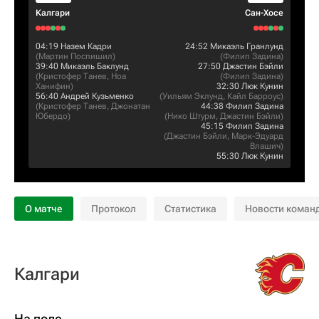
Калгари
Сан-Хосе
04:19
Назем Кадри
24:52
Микаэль Гранлунд
(
Мартин Поспишил
)
(
Филип Задина
)
39:40
Микаэль Баклунд
27:50
Джастин Бэйли
(
Кристофер Танев
,
Ноа
(
Филип Задина
)
Ханифин
)
32:30
Люк Кунин
56:40
Андрей Кузьменко
(
Уильям Эклунд
,
Кайл Барроус
)
(
Кристофер Танев
,
Джонатан
44:38
Филип Задина
Юбердо
)
(
Нико Штурм
,
Джастин Бэйли
)
45:15
Филип Задина
(
Джастин Бэйли
,
Марк-Эдуард
Влашич
)
55:30
Люк Кунин
О матче
Протокол
Статистика
Новости коман
Калгари
На поле