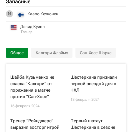
Запасные
Каапо Кехконен
36
Дэвид Куинн
Тренер
Общее
Калгари Флэймз
Сан-Хосе Шаркс
Шайба Кузьменко не
Шестеркина признали
спасла "Калгари" от
первой звездой дня в
поражения в матче
НХЛ
против "Сан-Хосе"
13 февраля 2024
16 февраля 2024
Тренер "Рейнджерс"
Первый шатаут
выразил восторг игрой
Шестеркина в сезоне