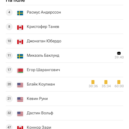
Расмус Андерссон
4
Кристофер Танев
8
Джонатан Юбердо
10
Микаэль Баклунд
11
39:40
Егор Шарангович
17
Блэйк Коулман
20
30:36
35:34
60:00
Кевин Руни
21
Дастин Вольф
32
Коннор Зари
47