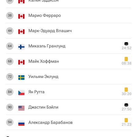
Кален Эддисон
33
Марио Ферраро
38
Марк-Эдуард Влашич
44
Микаэль Гранлунд
64
24:52
Майк Хоффман
68
08:38
Уильям Эклунд
72
Ян Рутта
84
30:20
Джастин Бэйли
90
27:50
Александр Барабанов
94
21:23