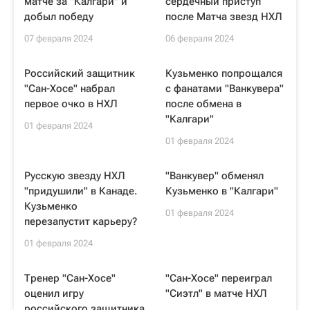
матче за "Калгари" и
сердечный приступ
добыл победу
после Матча звезд НХЛ
07 февраля 2024
06 февраля 2024
Российский защитник
Кузьменко попрощался
"Сан-Хосе" набрал
с фанатами "Ванкувера"
первое очко в НХЛ
после обмена в
"Калгари"
01 февраля 2024
01 февраля 2024
Русскую звезду НХЛ
"Ванкувер" обменял
"придушили" в Канаде.
Кузьменко в "Калгари"
Кузьменко
01 февраля 2024
перезапустит карьеру?
01 февраля 2024
Тренер "Сан-Хосе"
"Сан-Хосе" переиграл
оценил игру
"Сиэтл" в матче НХЛ
российского защитника