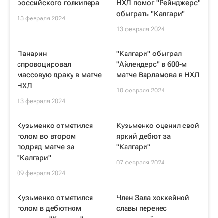
российского голкипера
НХЛ помог "Рейнджерс"
обыграть "Калгари"
13 февраля 2024
13 февраля 2024
Панарин
"Калгари" обыграл
спровоцировал
"Айлендерс" в 600-м
массовую драку в матче
матче Варламова в НХЛ
НХЛ
10 февраля 2024
13 февраля 2024
Кузьменко отметился
Кузьменко оценил свой
голом во втором
яркий дебют за
подряд матче за
"Калгари"
"Калгари"
07 февраля 2024
09 февраля 2024
Кузьменко отметился
Член Зала хоккейной
голом в дебютном
славы перенес