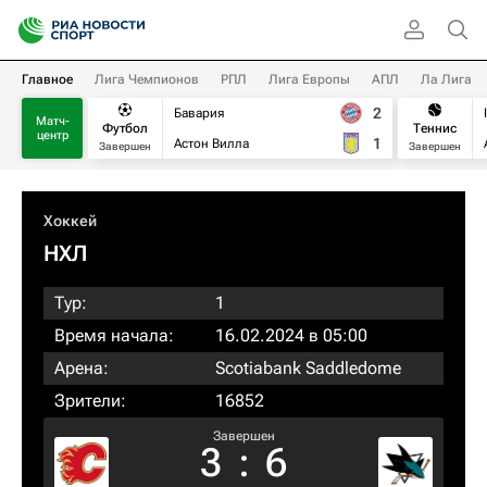
Главное
Лига Чемпионов
РПЛ
Лига Европы
АПЛ
Ла Лига
2
Бавария
Матч-
Футбол
Теннис
центр
1
Астон Вилла
Завершен
Завершен
Хоккей
НХЛ
Тур:
1
Время начала:
16.02.2024 в 05:00
Арена:
Scotiabank Saddledome
Зрители:
16852
Завершен
3
:
6