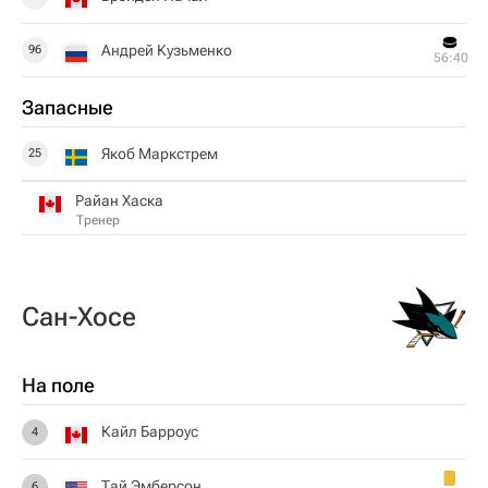
Андрей Кузьменко
96
56:40
Запасные
Якоб Маркстрем
25
Райан Хаска
Тренер
Сан-Хосе
На поле
Кайл Барроус
4
Тай Эмберсон
6