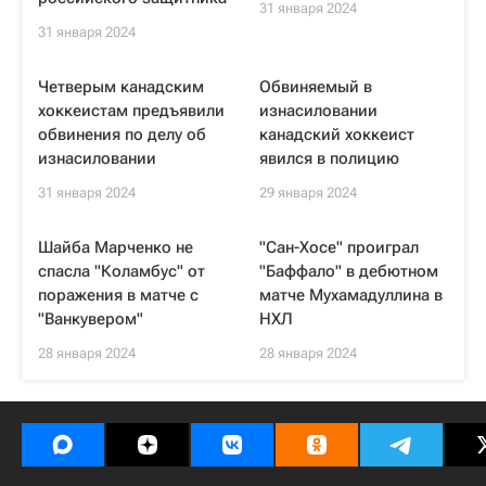
31 января 2024
31 января 2024
Четверым канадским
Обвиняемый в
хоккеистам предъявили
изнасиловании
обвинения по делу об
канадский хоккеист
изнасиловании
явился в полицию
31 января 2024
29 января 2024
Шайба Марченко не
"Сан-Хосе" проиграл
спасла "Коламбус" от
"Баффало" в дебютном
поражения в матче с
матче Мухамадуллина в
"Ванкувером"
НХЛ
28 января 2024
28 января 2024