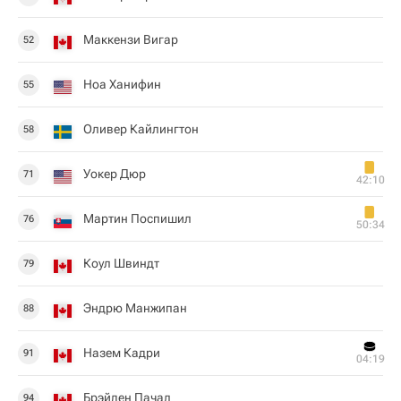
Маккензи Вигар
52
Ноа Ханифин
55
Оливер Кайлингтон
58
Уокер Дюр
71
42:10
Мартин Поспишил
76
50:34
Коул Швиндт
79
Эндрю Манжипан
88
Назем Кадри
91
04:19
Брэйден Пачал
94