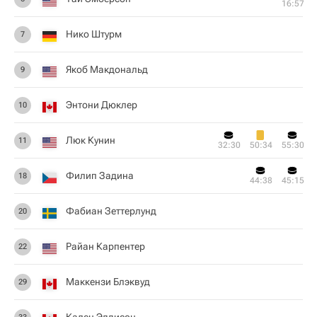
16:57
Нико Штурм
7
Якоб Макдональд
9
Энтони Дюклер
10
Люк Кунин
11
32:30
50:34
55:30
Филип Задина
18
44:38
45:15
Фабиан Зеттерлунд
20
Райан Карпентер
22
Маккензи Блэквуд
29