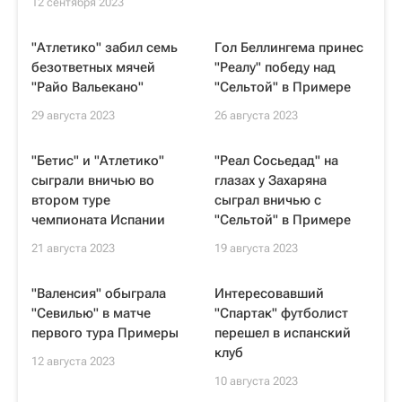
12 сентября 2023
"Атлетико" забил семь
Гол Беллингема принес
безответных мячей
"Реалу" победу над
"Райо Вальекано"
"Сельтой" в Примере
29 августа 2023
26 августа 2023
"Бетис" и "Атлетико"
"Реал Сосьедад" на
сыграли вничью во
глазах у Захаряна
втором туре
сыграл вничью с
чемпионата Испании
"Сельтой" в Примере
21 августа 2023
19 августа 2023
"Валенсия" обыграла
Интересовавший
"Севилью" в матче
"Спартак" футболист
первого тура Примеры
перешел в испанский
клуб
12 августа 2023
10 августа 2023