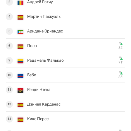
Андрей Ратиу
2
Мартин Паскуаль
4
Аридане Эрнандес
5
Посо
6
82‎’‎
Радамель Фалькао
9
71‎’‎
Бебе
10
85‎’‎
Рэнди Нтека
11
Дэниел Карденас
13
Кике Перес
14