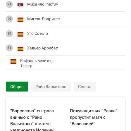
Михайло Ристич
21
Мигель Родригес
29
Уго Сотело
30
Хавьер Аррибас
31
Рафаэль Бенитес
Тренер
Общее
Райо Вальекано
Сельта
"Барселона" сыграла
Полузащитник "Реала"
вничью с "Райо
пропустит матч с
Вальекано" в матче
"Валенсией"
чемпионата Испании