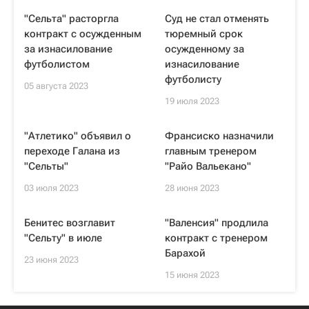
"Сельта" расторгла
Суд не стал отменять
контракт с осужденным
тюремный срок
за изнасилование
осужденному за
футболистом
изнасилование
футболисту
05 августа 2023
19 июля 2023
"Атлетико" объявил о
Франсиско назначили
переходе Галана из
главным тренером
"Сельты"
"Райо Вальекано"
03 июля 2023
28 июня 2023
Бенитес возглавит
"Валенсия" продлила
"Сельту" в июле
контракт с тренером
Барахой
23 июня 2023
15 июня 2023