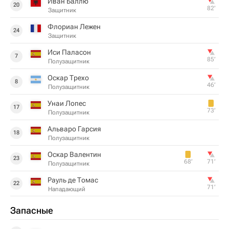
Иван Баллю
20
82‎’‎
Защитник
Флориан Лежен
24
Защитник
Иси Паласон
7
85‎’‎
Полузащитник
Оскар Трехо
8
46‎’‎
Полузащитник
Унаи Лопес
17
73‎’‎
Полузащитник
Альваро Гарсия
18
Полузащитник
Оскар Валентин
23
68‎’‎
71‎’‎
Полузащитник
Рауль де Томас
22
71‎’‎
Нападающий
Запасные