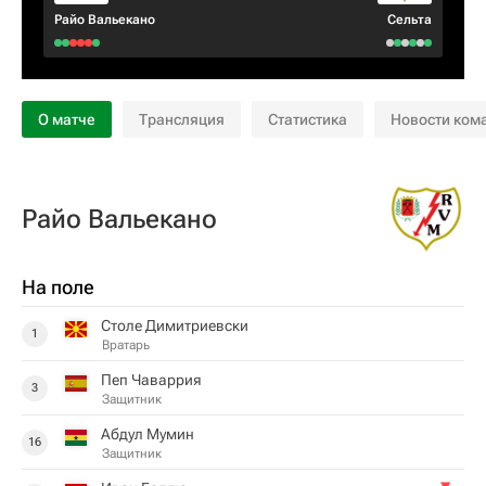
Райо Вальекано
Сельта
О матче
Трансляция
Статистика
Новости ком
Райо Вальекано
На поле
Столе Димитриевски
1
Вратарь
Пеп Чаваррия
3
Защитник
Абдул Мумин
16
Защитник