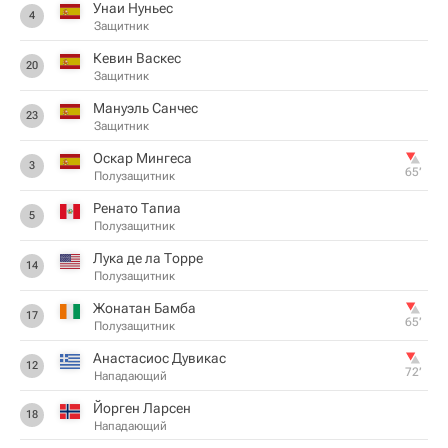
Унаи Нуньес
4
Защитник
Кевин Васкес
20
Защитник
Мануэль Санчес
23
Защитник
Оскар Мингеса
3
65‎’‎
Полузащитник
Ренато Тапиа
5
Полузащитник
Лука де ла Торре
14
Полузащитник
Жонатан Бамба
17
65‎’‎
Полузащитник
Анастасиос Дувикас
12
72‎’‎
Нападающий
Йорген Ларсен
18
Нападающий