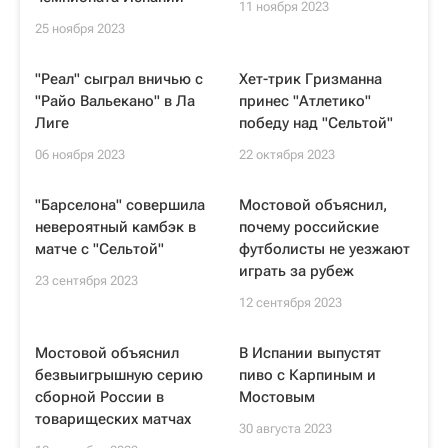
11 ноября 2023
25 ноября 2023
"Реал" сыграл вничью с
Хет-трик Гризманна
"Райо Вальекано" в Ла
принес "Атлетико"
Лиге
победу над "Сельтой"
06 ноября 2023
22 октября 2023
"Барселона" совершила
Мостовой объяснил,
невероятный камбэк в
почему российские
матче с "Сельтой"
футболисты не уезжают
играть за рубеж
23 сентября 2023
12 сентября 2023
Мостовой объяснил
В Испании выпустят
безвыигрышную серию
пиво с Карпиным и
сборной России в
Мостовым
товарищеских матчах
30 августа 2023