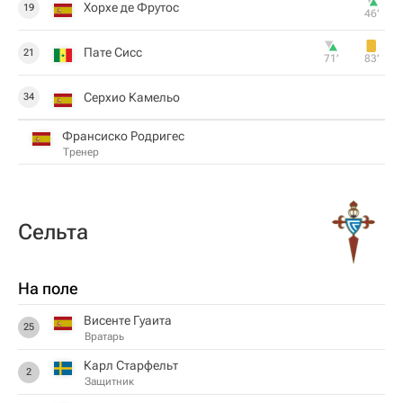
Хорхе де Фрутос
19
46‎’‎
Пате Сисс
21
71‎’‎
83‎’‎
Серхио Камельо
34
Франсиско Родригес
Тренер
Сельта
На поле
Висенте Гуаита
25
Вратарь
Карл Старфельт
2
Защитник