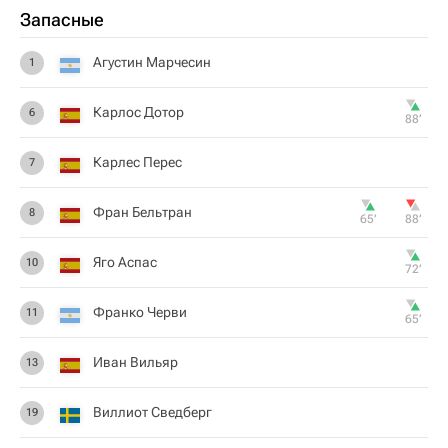
Запасные
Агустин Марчесин
1
Карлос Дотор
6
88‎’‎
Карлес Перес
7
Фран Бельтран
8
65‎’‎
88‎’‎
Яго Аспас
10
72‎’‎
Франко Черви
11
65‎’‎
Иван Вильяр
13
Виллиот Сведберг
19