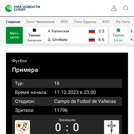
Главное
Лига Чемпионов
РПЛ
Лига Европы
АПЛ
Ла Лига
3
3
А. Калинская
Е
Матч-
Теннис
Теннис
центр
6
6
Д. Шнайдер
К
Завершен
2-й сет
Футбол
Примера
Тур:
16
Время начала:
11.12.2023 в 23:00
Стадион:
Campo de Futbol de Vallecas
Зрители:
11796
Завершен
0
:
0