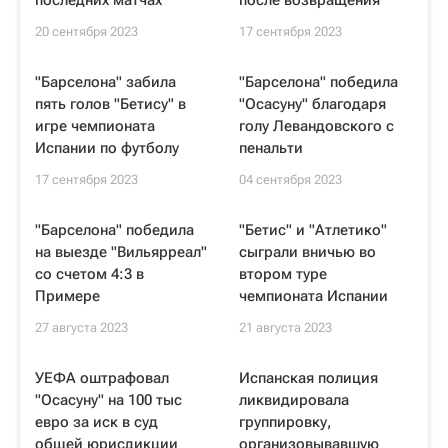
последних матчах
после возвращения
20 сентября 2023
17 сентября 2023
"Барселона" забила
"Барселона" победила
пять голов "Бетису" в
"Осасуну" благодаря
игре чемпионата
голу Левандовского с
Испании по футболу
пенальти
17 сентября 2023
04 сентября 2023
"Барселона" победила
"Бетис" и "Атлетико"
на выезде "Вильярреал"
сыграли вничью во
со счетом 4:3 в
втором туре
Примере
чемпионата Испании
27 августа 2023
21 августа 2023
УЕФА оштрафовал
Испанская полиция
"Осасуну" на 100 тыс
ликвидировала
евро за иск в суд
группировку,
общей юрисдикции
организовывавшую