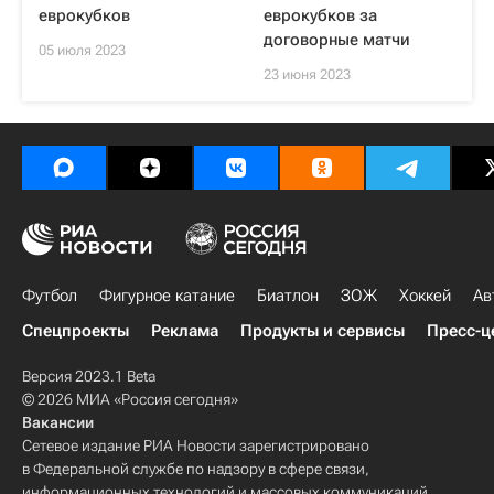
еврокубков
еврокубков за
договорные матчи
05 июля 2023
23 июня 2023
Футбол
Фигурное катание
Биатлон
ЗОЖ
Хоккей
Ав
Спецпроекты
Реклама
Продукты и сервисы
Пресс-ц
Версия 2023.1 Beta
© 2026 МИА «Россия сегодня»
Вакансии
Сетевое издание РИА Новости зарегистрировано
в Федеральной службе по надзору в сфере связи,
информационных технологий и массовых коммуникаций