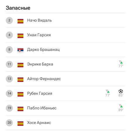
Запасные
Начо Видаль
2
Унаи Гарсия
4
Дарко Брашанац
8
Энрике Барха
11
77‎’‎
Айтор Фернандес
13
Рубен Гарсия
14
77‎’‎
85‎’‎
Пабло Ибаньес
19
89‎’‎
Хосе Арнаис
20