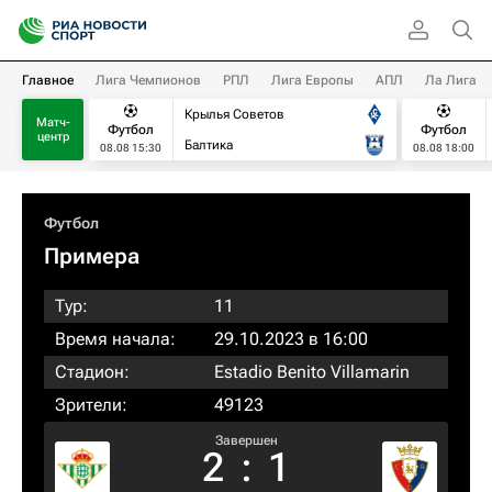
Главное
Лига Чемпионов
РПЛ
Лига Европы
АПЛ
Ла Лига
Крылья Советов
Матч-
Футбол
Футбол
центр
Балтика
08.08 15:30
08.08 18:00
Футбол
Примера
Тур:
11
Время начала:
29.10.2023 в 16:00
Стадион:
Estadio Benito Villamarin
Зрители:
49123
Завершен
2
:
1