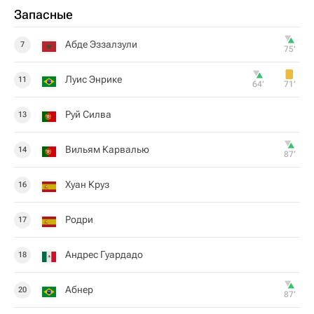
Запасные
Абде Эззалзули
7
75‎’‎
Луис Энрике
11
64‎’‎
71‎’‎
Руй Силва
13
Вильям Карвалью
14
87‎’‎
Хуан Круз
16
Родри
17
Андрес Гуардадо
18
Абнер
20
87‎’‎