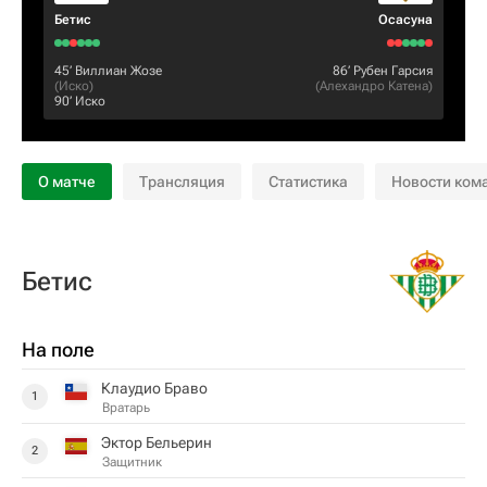
Бетис
Осасуна
45‎’‎
Виллиан Жозе
86‎’‎
Рубен Гарсия
(
Иcкo
)
(
Алехандро Катена
)
90‎’‎
Иcкo
О матче
Трансляция
Статистика
Новости ком
Бетис
На поле
Клаудио Браво
1
Вратарь
Эктор Бельерин
2
Защитник