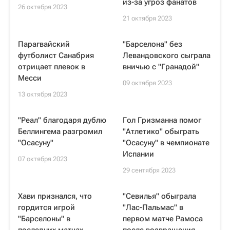
из-за угроз фанатов
26 октября 2023
21 октября 2023
Парагвайский
"Барселона" без
футболист Санабрия
Левандовского сыграла
отрицает плевок в
вничью с "Гранадой"
Месси
09 октября 2023
13 октября 2023
"Реал" благодаря дублю
Гол Гризманна помог
Беллингема разгромил
"Атлетико" обыграть
"Осасуну"
"Осасуну" в чемпионате
Испании
07 октября 2023
29 сентября 2023
Хави признался, что
"Севилья" обыграла
гордится игрой
"Лас-Пальмас" в
"Барселоны" в
первом матче Рамоса