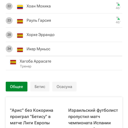
Хоан Мохика
22
46‎’‎
Рауль Гарсия
23
46‎’‎
Хорхе Эррандо
28
Икер Муньос
34
Хагоба Аррасате
Тренер
Общее
Бетис
Осасуна
"Арис" без Кокорина
Израильский футболист
проиграл "Бетису" в
пропустил матч
матче Лиги Европы
чемпионата Испании