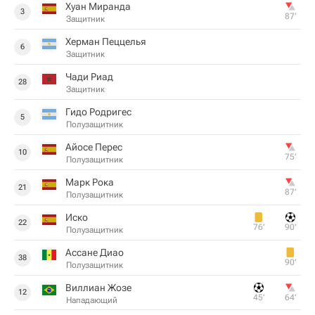
Хуан Миранда
3
87‎’‎
Защитник
Херман Пеццелья
6
Защитник
Чади Риад
28
Защитник
Гидо Родригес
5
Полузащитник
Айосе Перес
10
75‎’‎
Полузащитник
Марк Рока
21
87‎’‎
Полузащитник
Иcкo
22
76‎’‎
90‎’‎
Полузащитник
Ассане Диао
38
90‎’‎
Полузащитник
Виллиан Жозе
12
45‎’‎
64‎’‎
Нападающий