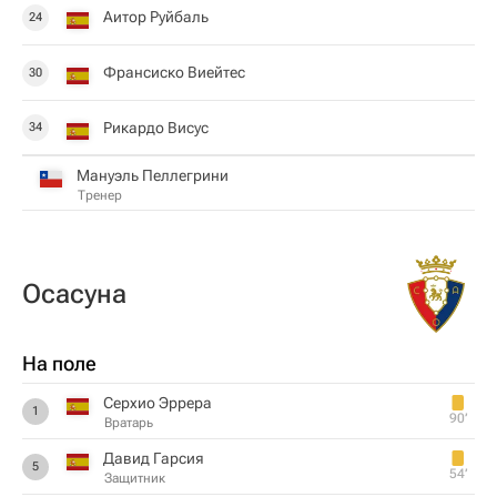
Аитор Руйбаль
24
Франсиско Виейтес
30
Рикардо Висус
34
Мануэль Пеллегрини
Тренер
Осасуна
На поле
Серхио Эррера
1
90‎’‎
Вратарь
Давид Гарсия
5
54‎’‎
Защитник