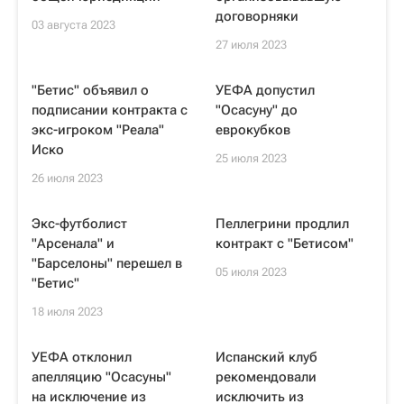
договорняки
03 августа 2023
27 июля 2023
"Бетис" объявил о
УЕФА допустил
подписании контракта с
"Осасуну" до
экс-игроком "Реала"
еврокубков
Иско
25 июля 2023
26 июля 2023
Экс-футболист
Пеллегрини продлил
"Арсенала" и
контракт с "Бетисом"
"Барселоны" перешел в
05 июля 2023
"Бетис"
18 июля 2023
УЕФА отклонил
Испанский клуб
апелляцию "Осасуны"
рекомендовали
на исключение из
исключить из