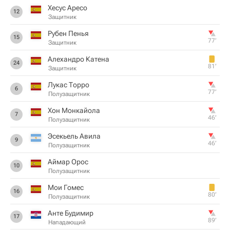
Хесус Аресо
12
Защитник
Рубен Пенья
15
77‎’‎
Защитник
Алехандро Катена
24
81‎’‎
Защитник
Лукас Торро
6
77‎’‎
Полузащитник
Хон Монкайола
7
46‎’‎
Полузащитник
Эсекьель Авила
9
46‎’‎
Полузащитник
Аймар Орос
10
Полузащитник
Мои Гомес
16
80‎’‎
Полузащитник
Анте Будимир
17
89‎’‎
Нападающий