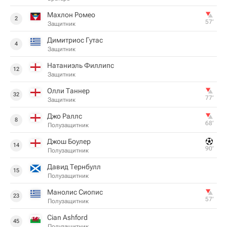
Махлон Ромео
2
57‎’‎
Защитник
Димитриос Гутас
4
Защитник
Натаниэль Филлипс
12
Защитник
Олли Таннер
32
77‎’‎
Защитник
Джо Раллс
8
68‎’‎
Полузащитник
Джош Боулер
14
90‎’‎
Полузащитник
Давид Тернбулл
15
Полузащитник
Манолис Сиопис
23
57‎’‎
Полузащитник
Cian Ashford
45
Полузащитник