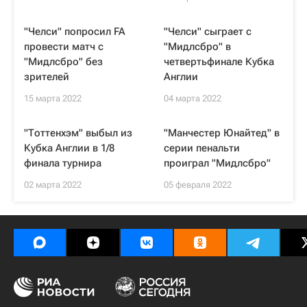
"Челси" попросил FA
"Челси" сыграет с
провести матч с
"Мидлсбро" в
"Мидлсбро" без
четвертьфинале Кубка
зрителей
Англии
15 марта 2022
04 марта 2022
"Тоттенхэм" выбыл из
"Манчестер Юнайтед" в
Кубка Англии в 1/8
серии пенальти
финала турнира
проиграл "Мидлсбро"
02 марта 2022
05 февраля 2022