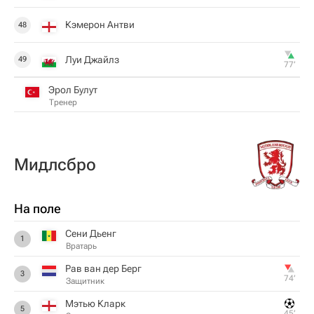
Кэмерон Антви
48
Луи Джайлз
49
77‎’‎
Эрол Булут
Тренер
Мидлсбро
На поле
Сени Дьенг
1
Вратарь
Рав ван дер Берг
3
74‎’‎
Защитник
Мэтью Кларк
5
45‎’‎