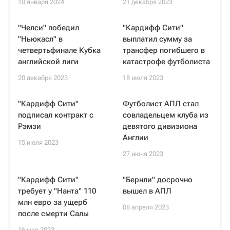
10 января 2024
21 декабря 2023
"Челси" победил
"Кардифф Сити"
"Ньюкасл" в
выплатил сумму за
четвертьфинале Кубка
трансфер погибшего в
английской лиги
катастрофе футболиста
20 декабря 2023
18 июля 2023
"Кардифф Сити"
Футболист АПЛ стал
подписал контракт с
совладельцем клуба из
Рэмзи
девятого дивизиона
Англии
15 июля 2023
27 июня 2023
"Кардифф Сити"
"Бернли" досрочно
требует у "Нанта" 110
вышел в АПЛ
млн евро за ущерб
08 апреля 2023
после смерти Салы
16 мая 2023