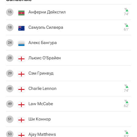
Анферни Дейкстил
15
74‎’‎
Самуэль Силвера
18
61‎’‎
Алекс Бангура
24
Льюис О'Брайен
28
Сэм Гринвуд
29
Charlie Lennon
48
74‎’‎
Law McCabe
49
62‎’‎
Ши Коннор
51
Ajay Matthews
53
83‎’‎