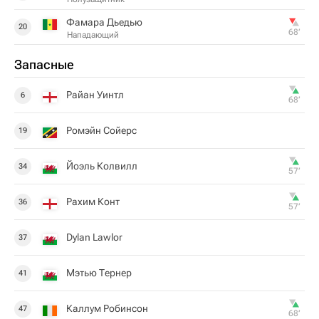
Фамара Дьедью
20
68‎’‎
Нападающий
Запасные
Райан Уинтл
6
68‎’‎
Ромэйн Сойерс
19
Йоэль Колвилл
34
57‎’‎
Рахим Конт
36
57‎’‎
Dylan Lawlor
37
Мэтью Тернер
41
Каллум Робинсон
47
68‎’‎