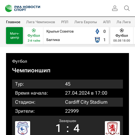
Главное
Лига Чемпионов
РПЛ
Лига Европы
АПЛ
Ла Лига
0
Крылья Советов
Матч-
Футбол
Футбол
центр
1
Балтика
2-й тайм
08.08 18:00
Футбол
Чемпионшип
Тур:
45
Время начала:
27.04.2024 в 17:00
Стадион:
Cardiff City Stadium
Зрители:
22999
Завершен
1
:
4