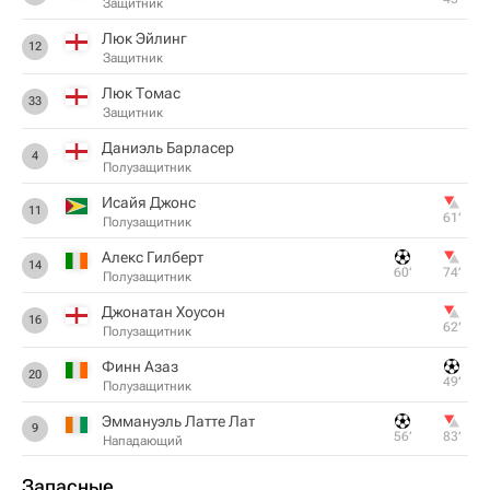
Защитник
Люк Эйлинг
12
Защитник
Люк Томас
33
Защитник
Даниэль Барласер
4
Полузащитник
Исайя Джонс
11
61‎’‎
Полузащитник
Алекс Гилберт
14
60‎’‎
74‎’‎
Полузащитник
Джонатан Хоусон
16
62‎’‎
Полузащитник
Финн Азаз
20
49‎’‎
Полузащитник
Эммануэль Латте Лат
9
56‎’‎
83‎’‎
Нападающий
Запасные