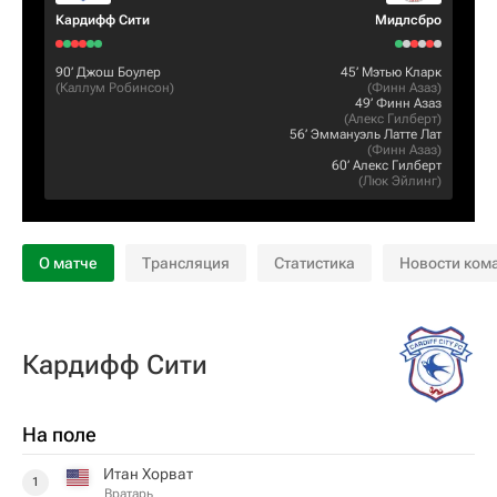
Кардифф Сити
Мидлсбро
90‎’‎
Джош Боулер
45‎’‎
Мэтью Кларк
(
Каллум Робинсон
)
(
Финн Азаз
)
49‎’‎
Финн Азаз
(
Алекс Гилберт
)
56‎’‎
Эммануэль Латте Лат
(
Финн Азаз
)
60‎’‎
Алекс Гилберт
(
Люк Эйлинг
)
О матче
Трансляция
Статистика
Новости ком
Кардифф Сити
На поле
Итан Хорват
1
Вратарь