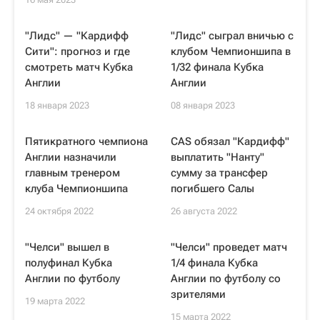
"Лидс" — "Кардифф
"Лидс" сыграл вничью с
Сити": прогноз и где
клубом Чемпионшипа в
смотреть матч Кубка
1/32 финала Кубка
Англии
Англии
18 января 2023
08 января 2023
Пятикратного чемпиона
CAS обязал "Кардифф"
Англии назначили
выплатить "Нанту"
главным тренером
сумму за трансфер
клуба Чемпионшипа
погибшего Салы
24 октября 2022
26 августа 2022
"Челси" вышел в
"Челси" проведет матч
полуфинал Кубка
1/4 финала Кубка
Англии по футболу
Англии по футболу со
зрителями
19 марта 2022
15 марта 2022