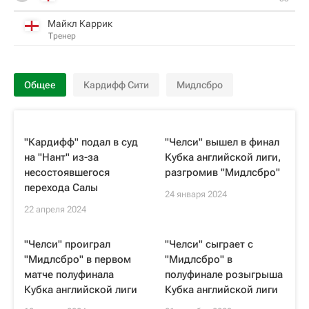
Майкл Каррик
Тренер
Общее
Кардифф Сити
Мидлсбро
"Кардифф" подал в суд
"Челси" вышел в финал
на "Нант" из-за
Кубка английской лиги,
несостоявшегося
разгромив "Мидлсбро"
перехода Салы
24 января 2024
22 апреля 2024
"Челси" проиграл
"Челси" сыграет с
"Мидлсбро" в первом
"Мидлсбро" в
матче полуфинала
полуфинале розыгрыша
Кубка английской лиги
Кубка английской лиги