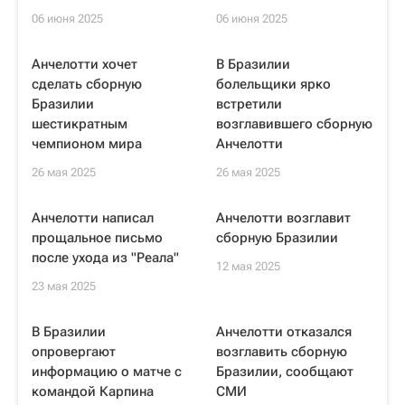
06 июня 2025
06 июня 2025
Анчелотти хочет
В Бразилии
сделать сборную
болельщики ярко
Бразилии
встретили
шестикратным
возглавившего сборную
чемпионом мира
Анчелотти
26 мая 2025
26 мая 2025
Анчелотти написал
Анчелотти возглавит
прощальное письмо
сборную Бразилии
после ухода из "Реала"
12 мая 2025
23 мая 2025
В Бразилии
Анчелотти отказался
опровергают
возглавить сборную
информацию о матче с
Бразилии, сообщают
командой Карпина
СМИ