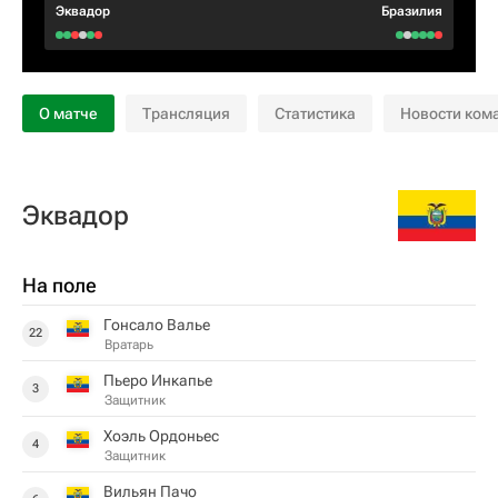
Эквадор
Бразилия
О матче
Трансляция
Статистика
Новости ком
Эквадор
На поле
Гонсало Валье
22
Вратарь
Пьеро Инкапье
3
Защитник
Хоэль Ордоньес
4
Защитник
Вильян Пачо