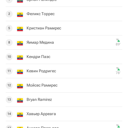
Феликс Торрес
2
Кристиан Рамирес
5
Яимар Медина
8
89‎’‎
Кендри Паэс
10
Кевин Родригес
11
78‎’‎
Мойсес Рамирес
12
Bryan Ramirez
13
Хавьер Арреага
14