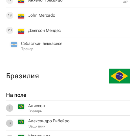
Анхело Пресьядо
17
46‎’‎
John Mercado
18
Джегсон Мендес
20
Себастьян Беккасесе
Тренер
Бразилия
На поле
Алиссон
1
Вратарь
Александро Рибейро
3
Защитник