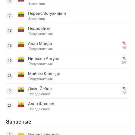
6
Защитник
Первис Эступиньян
7
Защитник
Педро Вите
15
Полузащитник
Алан Минда
16
46‎’‎
Полузащитник
Нильсон Ангуло
19
89‎’‎
Полузащитник
Мойсес Кайседо
23
Полузащитник
Джон Йебоа
9
78‎’‎
Нападающий
Алан Франко
21
Нападающий
Запасные
Эрнан Галиндес
1