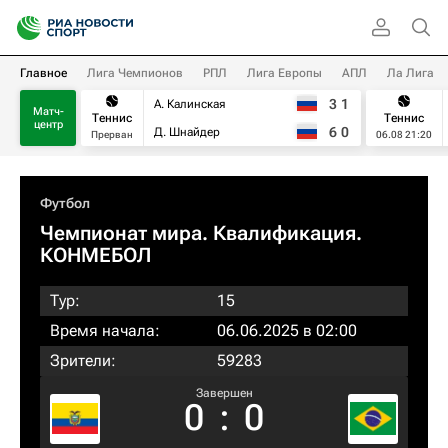
Главное
Лига Чемпионов
РПЛ
Лига Европы
АПЛ
Ла Лига
3
1
А. Калинская
Матч-
Теннис
Теннис
центр
6
0
Д. Шнайдер
Прерван
06.08 21:20
Футбол
Чемпионат мира. Квалификация.
КОНМЕБОЛ
Тур:
15
Время начала:
06.06.2025 в 02:00
Зрители:
59283
Завершен
0
:
0