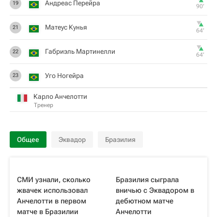
Андреас Перейра
19
90‎’‎
Матеус Кунья
21
64‎’‎
Габриэль Мартинелли
22
64‎’‎
Уго Ногейра
23
Карло Анчелотти
Тренер
Общее
Эквадор
Бразилия
СМИ узнали, сколько
Бразилия сыграла
жвачек использовал
вничью с Эквадором в
Анчелотти в первом
дебютном матче
матче в Бразилии
Анчелотти