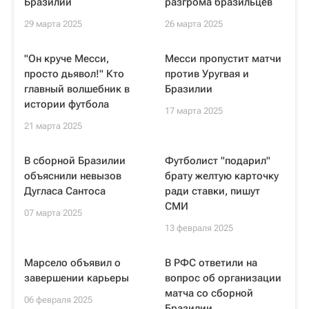
Бразилии
разгрома бразильцев
29 марта 2025
26 марта 2025
"Он круче Месси,
Месси пропустит матчи
просто дьявол!" Кто
против Уругвая и
главный волшебник в
Бразилии
истории футбола
17 марта 2025
21 марта 2025
В сборной Бразилии
Футболист "подарил"
объяснили невызов
брату желтую карточку
Дугласа Сантоса
ради ставки, пишут
СМИ
07 марта 2025
13 февраля 2025
Марсело объявил о
В РФС ответили на
завершении карьеры
вопрос об организации
матча со сборной
06 февраля 2025
Бразилии