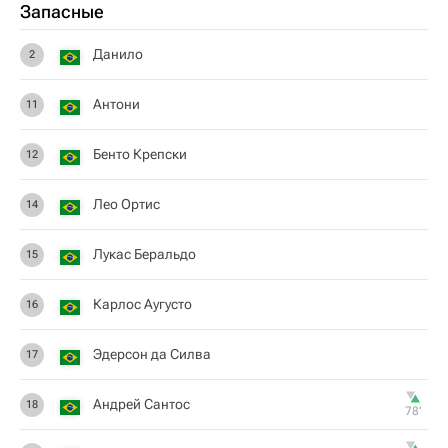
Запасные
Данило
2
Антони
11
Бенто Крепски
12
Лео Ортис
14
Лукас Беральдо
15
Карлос Аугусто
16
Эдерсон да Силва
17
Андрей Сантос
18
78‎’‎