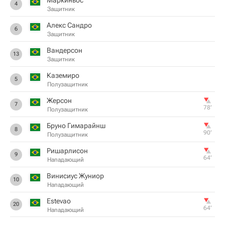
Маркиньос
4
Защитник
Алекс Сандро
6
Защитник
Вандерсон
13
Защитник
Каземиро
5
Полузащитник
Жерсон
7
78‎’‎
Полузащитник
Бруно Гимарайнш
8
90‎’‎
Полузащитник
Ришарлисон
9
64‎’‎
Нападающий
Винисиус Жуниор
10
Нападающий
Estevao
20
64‎’‎
Нападающий