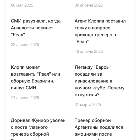
06 мая 2025
30 апреля 2025
СМИ разузнали, когда
Агент Клоппа поставил
Анчелотти покинет
точку в вопросе
"Реал"
прихода тренера в
"Реал"
28 апреля 2025
18 апреля 2025
Клопп может
Легенду "Барсы"
возглавить "Реал" или
посадили за
сборную Бразилии,
изнасилование в
пишут СМИ
ночном клубе. Почему
отпустили?
17 апреля 2025
31 марта 2025
Доривал Жуниор уволен
Тренер сборной
с поста главного
Аргентины поделился
тренера сборной
эмоциями после