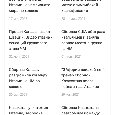
Италии на чемпионате
матче олимпийской
мира по хоккею
квалификации
17 мая 2022
28 августа 2021
Провал Канады, вылет
Сборная США обыграла
Швеции. Видео главных
итальянцев и заняла
сенсаций группового
первое место в группе
этапа ЧМ
на ЧМ
02 июня 2021
01 июня 2021
Сборная Канады
"Эйфории никакой нет":
разгромила команду
тренер сборной
Италии на ЧМ по
Казахстана после
хоккею
победы над Италией
30 мая 2021
29 мая 2021
Казахстан уничтожил
Сборная Казахстана
Италию, забросив
разгромила команду