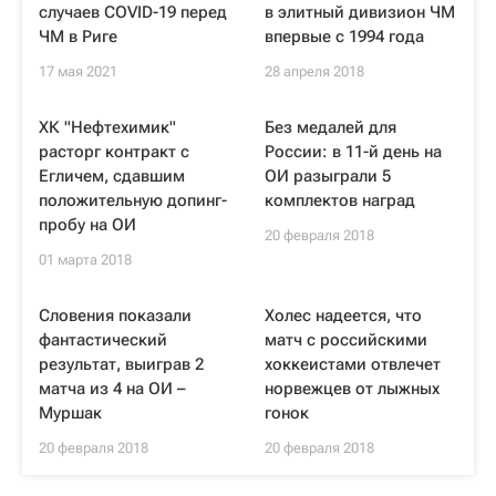
случаев COVID-19 перед
в элитный дивизион ЧМ
ЧМ в Риге
впервые с 1994 года
17 мая 2021
28 апреля 2018
ХК "Нефтехимик"
Без медалей для
расторг контракт с
России: в 11-й день на
Егличем, сдавшим
ОИ разыграли 5
положительную допинг-
комплектов наград
пробу на ОИ
20 февраля 2018
01 марта 2018
Словения показали
Холес надеется, что
фантастический
матч с российскими
результат, выиграв 2
хоккеистами отвлечет
матча из 4 на ОИ –
норвежцев от лыжных
Муршак
гонок
20 февраля 2018
20 февраля 2018