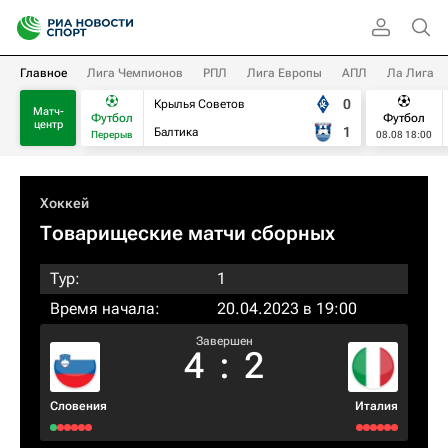
Главное
Лига Чемпионов
РПЛ
Лига Европы
АПЛ
Ла Лига
0
Крылья Советов
Матч-
Футбол
Футбол
центр
1
Балтика
Перерыв
08.08 18:00
Хоккей
Товарищеские матчи сборных
Тур:
1
Время начала:
20.04.2023 в 19:00
Завершен
4
:
2
Словения
Италия