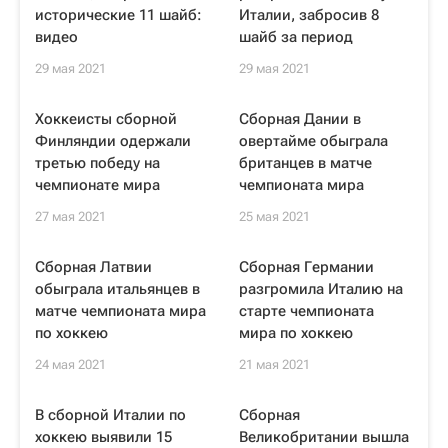
исторические 11 шайб:
Италии, забросив 8
видео
шайб за период
29 мая 2021
29 мая 2021
Хоккеисты сборной
Сборная Дании в
Финляндии одержали
овертайме обыграла
третью победу на
британцев в матче
чемпионате мира
чемпионата мира
27 мая 2021
25 мая 2021
Сборная Латвии
Сборная Германии
обыграла итальянцев в
разгромила Италию на
матче чемпионата мира
старте чемпионата
по хоккею
мира по хоккею
24 мая 2021
21 мая 2021
В сборной Италии по
Сборная
хоккею выявили 15
Великобритании вышла