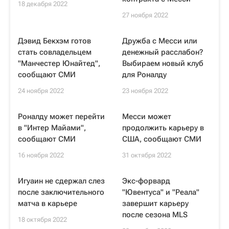
18 декабря 2022
27 ноября 2022
Дэвид Бекхэм готов
Дружба с Месси или
стать совладельцем
денежный расслабон?
"Манчестер Юнайтед",
Выбираем новый клуб
сообщают СМИ
для Роналду
24 ноября 2022
23 ноября 2022
Роналду может перейти
Месси может
в "Интер Майами",
продолжить карьеру в
сообщают СМИ
США, сообщают СМИ
16 ноября 2022
31 октября 2022
Игуаин не сдержал слез
Экс-форвард
после заключительного
"Ювентуса" и "Реала"
матча в карьере
завершит карьеру
поcле сезона MLS
18 октября 2022