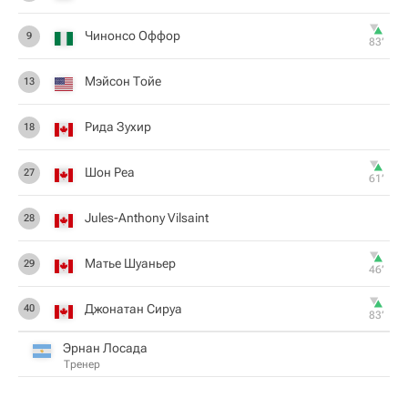
Чинонсо Оффор
9
83‎’‎
Мэйсон Тойе
13
Рида Зухир
18
Шон Реа
27
61‎’‎
Jules-Anthony Vilsaint
28
Матье Шуаньер
29
46‎’‎
Джонатан Сируа
40
83‎’‎
Эрнан Лосада
Тренер