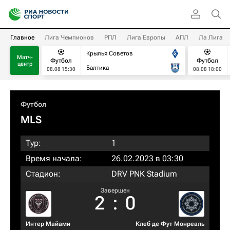
Главное
Лига Чемпионов
РПЛ
Лига Европы
АПЛ
Ла Лига
Крылья Советов
Матч-
Футбол
Футбол
центр
Балтика
08.08 15:30
08.08 18:00
Футбол
MLS
Тур:
1
Время начала:
26.02.2023 в 03:30
Стадион:
DRV PNK Stadium
Завершен
2
:
0
Интер Майами
Клеб де Фут Монреаль