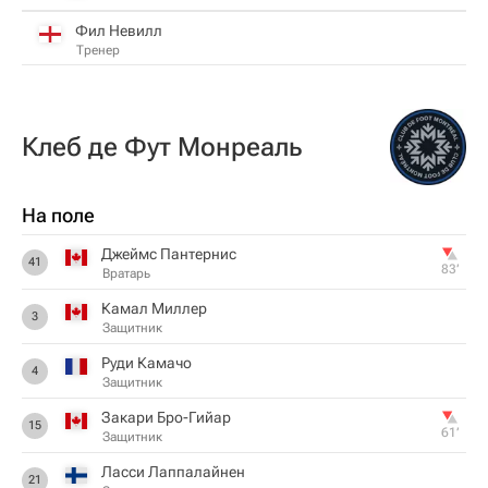
Фил Невилл
Тренер
Клеб де Фут Монреаль
На поле
Джеймс Пантернис
41
83‎’‎
Вратарь
Камал Миллер
3
Защитник
Руди Камачо
4
Защитник
Закари Бро-Гийар
15
61‎’‎
Защитник
Ласси Лаппалайнен
21