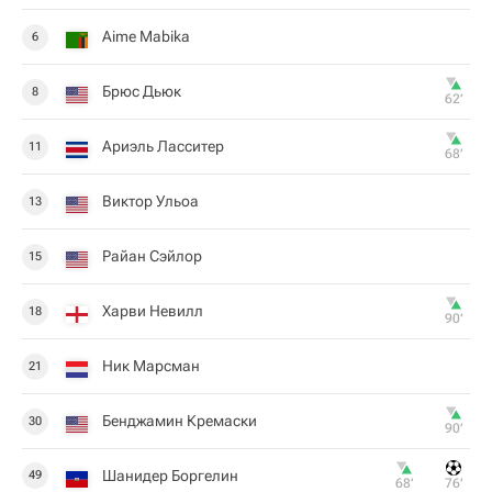
Aime Mabika
6
Брюс Дьюк
8
62‎’‎
Ариэль Ласситер
11
68‎’‎
Виктор Ульоа
13
Райан Сэйлор
15
Харви Невилл
18
90‎’‎
Ник Марсман
21
Бенджамин Кремаски
30
90‎’‎
Шанидер Боргелин
49
68‎’‎
76‎’‎