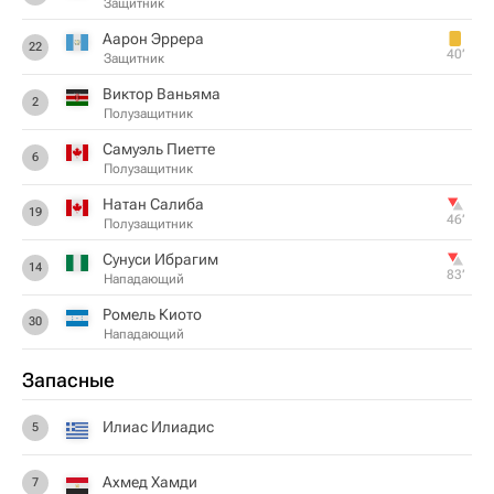
Защитник
Аарон Эррера
22
40‎’‎
Защитник
Виктор Ваньяма
2
Полузащитник
Самуэль Пиетте
6
Полузащитник
Натан Салиба
19
46‎’‎
Полузащитник
Сунуси Ибрагим
14
83‎’‎
Нападающий
Ромель Киото
30
Нападающий
Запасные
Илиас Илиадис
5
Ахмед Хамди
7