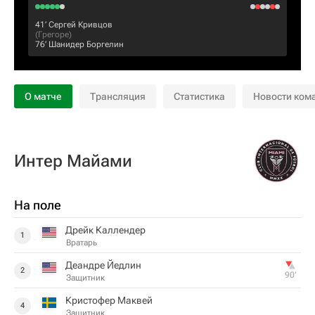
41‎’‎
Сергей Кривцов
(
Грегоре
)
76‎’‎
Шанидер Боргелин
О матче
Трансляция
Статистика
Новости ком
Интер Майами
На поле
Дрейк Каллендер
1
Вратарь
Деандре Йедлин
2
90‎’‎
Защитник
Кристофер Маквей
4
Защитник