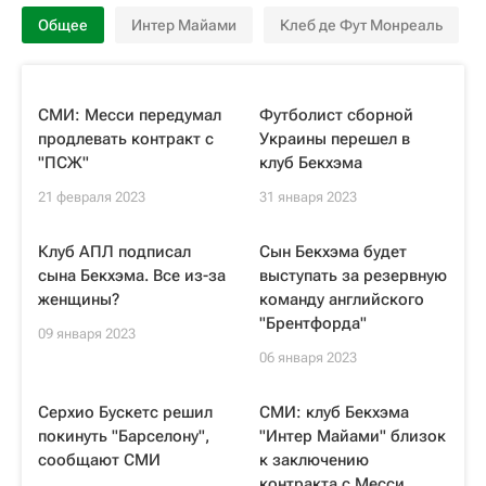
Общее
Интер Майами
Клеб де Фут Монреаль
СМИ: Месси передумал
Футболист сборной
продлевать контракт с
Украины перешел в
"ПСЖ"
клуб Бекхэма
21 февраля 2023
31 января 2023
Клуб АПЛ подписал
Сын Бекхэма будет
сына Бекхэма. Все из-за
выступать за резервную
женщины?
команду английского
"Брентфорда"
09 января 2023
06 января 2023
Серхио Бускетс решил
СМИ: клуб Бекхэма
покинуть "Барселону",
"Интер Майами" близок
сообщают СМИ
к заключению
контракта с Месси