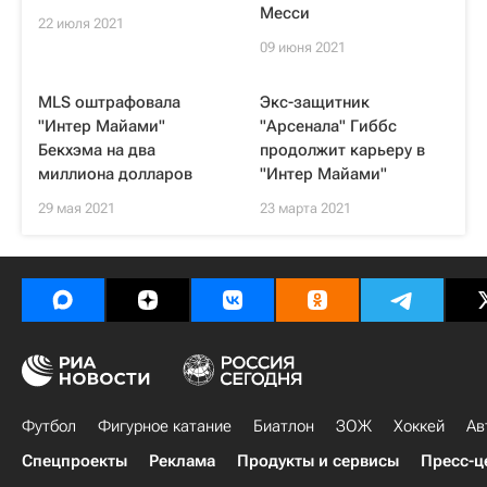
Месси
22 июля 2021
09 июня 2021
MLS оштрафовала
Экс-защитник
"Интер Майами"
"Арсенала" Гиббс
Бекхэма на два
продолжит карьеру в
миллиона долларов
"Интер Майами"
29 мая 2021
23 марта 2021
Футбол
Фигурное катание
Биатлон
ЗОЖ
Хоккей
Ав
Спецпроекты
Реклама
Продукты и сервисы
Пресс-ц