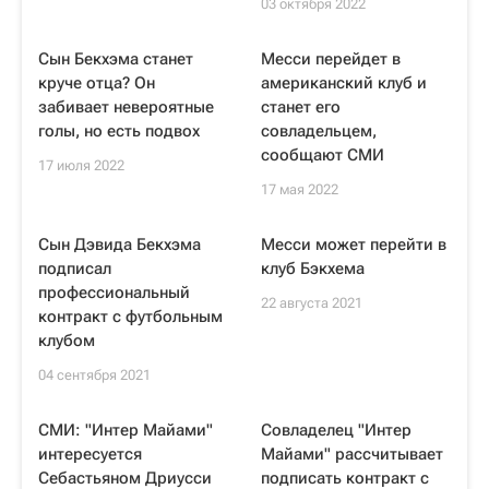
03 октября 2022
Сын Бекхэма станет
Месси перейдет в
круче отца? Он
американский клуб и
забивает невероятные
станет его
голы, но есть подвох
совладельцем,
сообщают СМИ
17 июля 2022
17 мая 2022
Сын Дэвида Бекхэма
Месси может перейти в
подписал
клуб Бэкхема
профессиональный
22 августа 2021
контракт с футбольным
клубом
04 сентября 2021
СМИ: "Интер Майами"
Совладелец "Интер
интересуется
Майами" рассчитывает
Себастьяном Дриусси
подписать контракт с