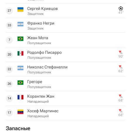
Сергей Кривцов
27
41‎’‎
Защитник
Франко Негри
33
Защитник
Жеан Мота
7
Полузащитник
Родолфо Писарро
20
90‎’‎
Полузащитник
Николас Стефанелли
22
62‎’‎
Полузащитник
Грегоре
26
Полузащитник
Корантен Жан
14
68‎’‎
Нападающий
Хосеф Мартинес
17
68‎’‎
Нападающий
Запасные