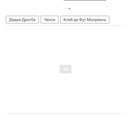
Дидье Дрогба
Челси
Клеб де Фут Монреаль