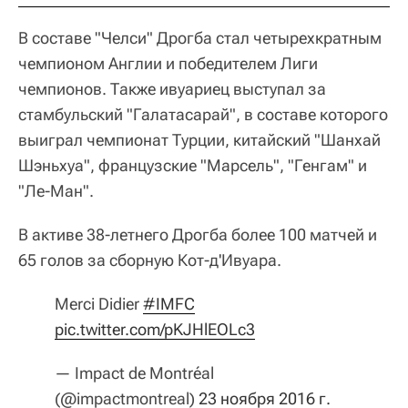
В составе "Челси" Дрогба стал четырехкратным
чемпионом Англии и победителем Лиги
чемпионов. Также ивуариец выступал за
стамбульский "Галатасарай", в составе которого
выиграл чемпионат Турции, китайский "Шанхай
Шэньхуа", французские "Марсель", "Генгам" и
"Ле-Ман".
В активе 38-летнего Дрогба более 100 матчей и
65 голов за сборную Кот-д'Ивуара.
Merci Didier
#IMFC
pic.twitter.com/pKJHlEOLc3
— Impact de Montréal
(@impactmontreal)
23 ноября 2016 г.