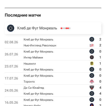
Последние матчи
Клеб де Фут Монреаль
2
Клеб де Фут Монреаль
02.08.26
2
Нью-Ингленд Революшн
0
Клеб де Фут Монреаль
26.07.26
1
Интер Майами
1
Нэшвилл
23.07.26
0
Клеб де Фут Монреаль
0
Клеб де Фут Монреаль
17.07.26
0
Торонто
4
Ди Си Юнайтед
24.05.26
4
Клеб де Фут Монреаль
0
Клеб де Фут Монреаль
16.05.26
2
Чикаго Файр