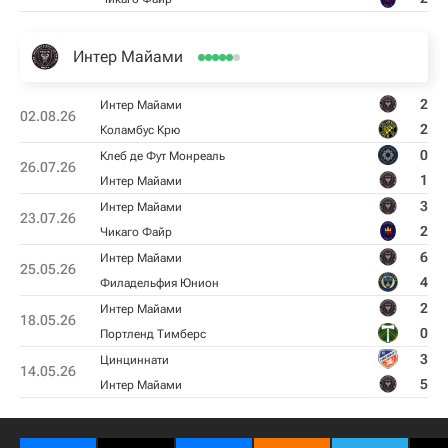
Интер Майами
2
Интер Майами
02.08.26
2
Коламбус Крю
0
Клеб де Фут Монреаль
26.07.26
1
Интер Майами
3
Интер Майами
23.07.26
2
Чикаго Файр
6
Интер Майами
25.05.26
4
Филадельфия Юнион
2
Интер Майами
18.05.26
0
Портленд Тимберс
3
Цинциннати
14.05.26
5
Интер Майами