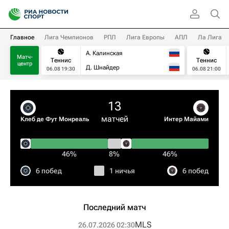
Главное
Лига Чемпионов
РПЛ
Лига Европы
АПЛ
Ла Лига
А. Калинская
Матч-
Теннис
Теннис
центр
Д. Шнайдер
06.08 19:30
06.08 21:00
13
матчей
Клеб де Фут Монреаль
Интер Майами
46%
8%
46%
6 побед
1 ничья
6 побед
Последний матч
MLS
26.07.2026 02:30