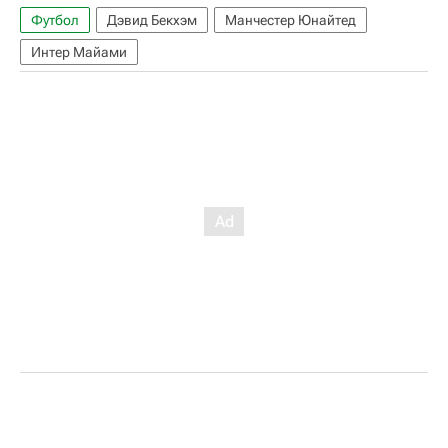
Футбол
Дэвид Бекхэм
Манчестер Юнайтед
Интер Майами