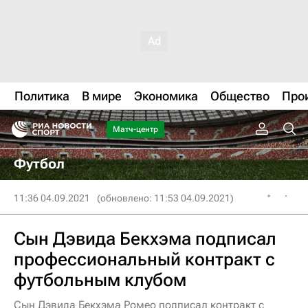
Политика
В мире
Экономика
Общество
Про
Матч-центр
Футбол
11:36 04.09.2021
(обновлено: 11:53 04.09.2021)
Сын Дэвида Бекхэма подписал
профессиональный контракт с
футбольным клубом
Сын Дэвида Бекхэма Ромео подписал контракт с