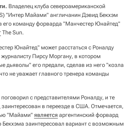
ти.
Владелец клуба североамериканской
S) "Интер Майами" англичанин Дэвид Бекхэм
 в его команду форварда "Манчестер Юнайтед"
т
The Sun.
естер Юнайтед" может расстаться с Роналду
 журналисту Пирсу Моргану, в котором
ые дьяволы" его предали, сделав из него "козла
 что не уважает главного тренера команды
поговорил с представителями Роналду, и те
ц заинтересован в переезде в США. Отмечается,
лью "Майами"
является
аргентинский форвард
ко Бекхэма заинтересовал вариант с возможным