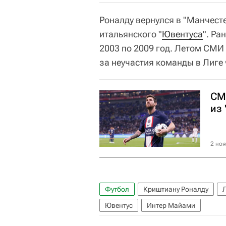
Роналду вернулся в "Манчесте
итальянского "
Ювентуса
". Ра
2003 по 2009 год. Летом СМИ 
за неучастия команды в Лиге
СМ
из
2 ноя
Футбол
Криштиану Роналду
Ювентус
Интер Майами