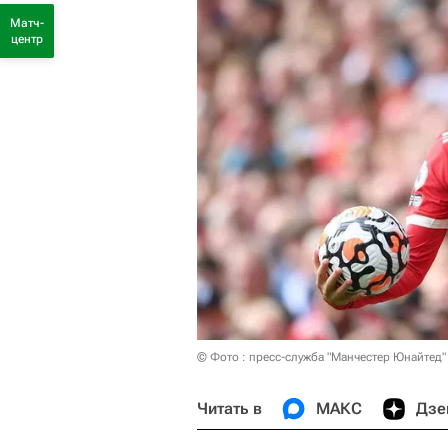
Матч-
центр
© Фото : пресс-служба "Манчестер Юнайтед" /
Читать в
МАКС
Дзе