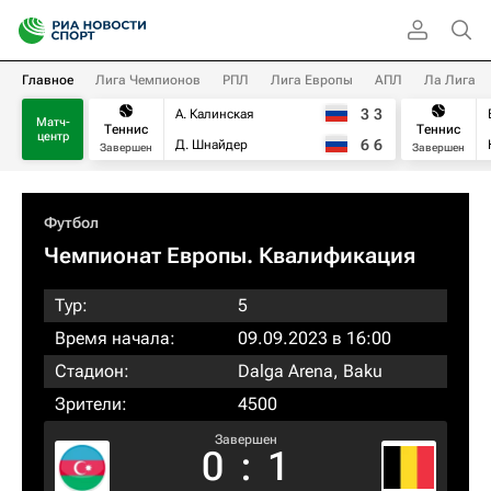
Главное
Лига Чемпионов
РПЛ
Лига Европы
АПЛ
Ла Лига
3
3
А. Калинская
Матч-
Теннис
Теннис
центр
6
6
Д. Шнайдер
Завершен
Завершен
Футбол
Чемпионат Европы. Квалификация​
Тур:
5
Время начала:
09.09.2023 в 16:00
Стадион:
Dalga Arena, Baku
Зрители:
4500
Завершен
0
:
1