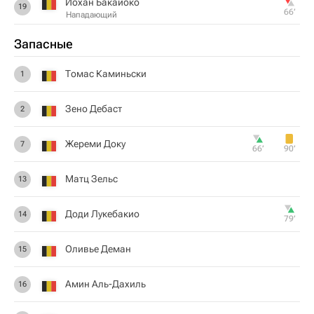
Йохан Бакайоко
19
66‎’‎
Нападающий
Запасные
Томас Каминьски
1
Зено Дебаст
2
Жереми Доку
7
66‎’‎
90‎’‎
Матц Зельс
13
Доди Лукебакио
14
79‎’‎
Оливье Деман
15
Амин Аль-Дахиль
16