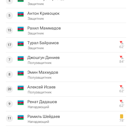
4
Защитник
Антон Кривоцюк
5
Защитник
Рахил Маммадов
15
Защитник
Турал Байрамов
17
62‎’‎
Защитник
Джошгун Диниев
7
84‎’‎
Полузащитник
Эмин Махмудов
8
Полузащитник
Алексей Исаев
20
62‎’‎
Полузащитник
Ренат Дадашов
9
62‎’‎
Нападающий
Рамиль Шейдаев
11
78‎’‎
Нападающий