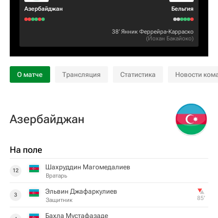
Азербайджан
Бельгия
38‎’‎
Янник Феррейра-Карраско
(
Йохан Бакайоко
)
О матче
Трансляция
Статистика
Новости ком
Азербайджан
На поле
Шахруддин Магомедалиев
12
Вратарь
Эльвин Джафаркулиев
3
85‎’‎
Защитник
Бахла Мустафазаде