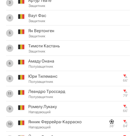
Артур Теате
3
Защитник
Ваут Фас
4
Защитник
Ян Вертонген
5
Защитник
Тимоти Кастань
21
Защитник
Амаду Онана
6
Полузащитник
Юри Тилеманс
8
66‎’‎
Полузащитник
Леандро Троссард
11
79‎’‎
Полузащитник
Ромелу Лукаку
9
66‎’‎
Нападающий
Янник Феррейра-Карраско
10
38‎’‎
84‎’‎
Нападающий