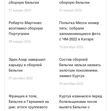
сборную Бельгии
сборную Бельгии
31 января 2023
31 января 2023
Роберто Мартинес
Попытка Месси номер
возглавил сборную
пять: собрали
Португалии
запоминающиеся фото
с ЧМ-2022 в Катаре
09 января 2023
19 декабря 2022
Эден Азар завершил
Состав сборной
карьеру в сборной
Бельгии нельзя назвать
Бельгии
золотым поколением,
заявил Куртуа
07 декабря 2022
04 декабря 2022
Франция в топе,
Куртуа извинился перед
Бельгия и Германия на
болельщиками после
дне: итоги группового
вылета Бельгии с