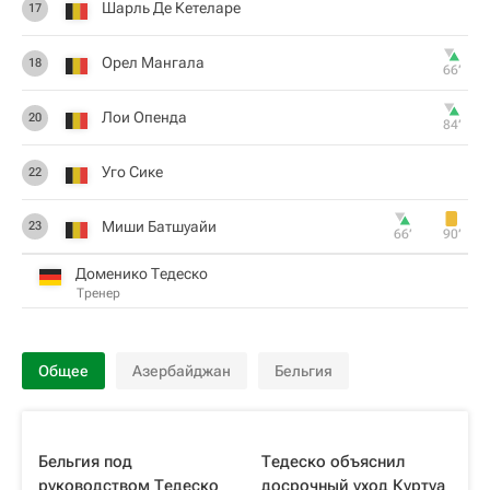
Шарль Де Кетеларе
17
Орел Мангала
18
66‎’‎
Лои Опенда
20
84‎’‎
Уго Сике
22
Миши Батшуайи
23
66‎’‎
90‎’‎
Доменико Тедеско
Тренер
Общее
Азербайджан
Бельгия
Бельгия под
Тедеско объяснил
руководством Тедеско
досрочный уход Куртуа