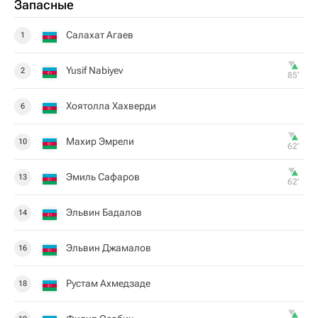
Запасные
Салахат Агаев
1
Yusif Nabiyev
2
85‎’‎
Хоятолла Хахверди
6
Махир Эмрели
10
62‎’‎
Эмиль Сафаров
13
62‎’‎
Эльвин Бадалов
14
Эльвин Джамалов
16
Рустам Ахмедзаде
18