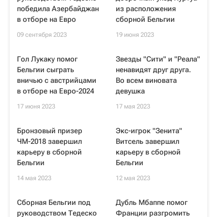
победила Азербайджан
из расположения
в отборе на Евро
сборной Бельгии
09 сентября 2023
19 июня 2023
Гол Лукаку помог
Звезды "Сити" и "Реала"
Бельгии сыграть
ненавидят друг друга.
вничью с австрийцами
Во всем виновата
в отборе на Евро-2024
девушка
17 июня 2023
17 мая 2023
Бронзовый призер
Экс-игрок "Зенита"
ЧМ-2018 завершил
Витсель завершил
карьеру в сборной
карьеру в сборной
Бельгии
Бельгии
14 мая 2023
12 мая 2023
Сборная Бельгии под
Дубль Мбаппе помог
руководством Тедеско
Франции разгромить