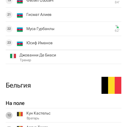
Филип Озобич
19
84‎’‎
Гисмат Алиев
21
Муса Гурбанлы
22
62‎’‎
Юсиф Иманов
23
Джованни Де Биаси
Тренер
Бельгия
На поле
Кун Кастельс
12
Вратарь