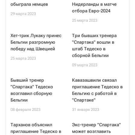
обыграла немцев
Нидерланды в матче
отбора Евро-2024
29 марта 2023
25 марта 2023
Хет-трик Лукаку принес
Три бывших тренера
Бельгии разгромную
"Спартака" вошли в
победу над Швецией
штаб Тедеско в
сборной Бельгии
25 марта 2023
09 марта 2023
Бывший тренер
Кавазашвили связал
"Спартака" Тедеско
приглашение Тедеско в
возглавил сборную
Бельгию с работой в
Бельгии
"Спартаке"
08 февраля 2023
31 января 2023
Тарханов объяснил
Экс-тренер "Спартака"
приглашение Тедеско в
может возглавить