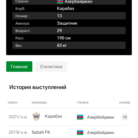
Азербайджан
Страна:
Карабах
Клуб:
13
Номер:
Защитник
Амплуа:
29
Возраст:
190 см
Рост:
83 кг
Вес:
Главное
Статистика
История выступлений
сезон
команда
страна
номер
Карабах
2021/ н.в.
Азербайджан
13
2019/ н.в.
Sabah FK
Азербайджан