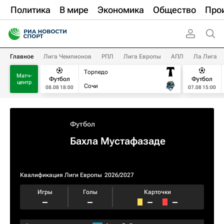
Политика
В мире
Экономика
Общество
Про
Главное
Лига Чемпионов
РПЛ
Лига Европы
АПЛ
Ла Лига
Торпедо
Матч-
Футбол
Футбол
центр
Сочи
08.08 18:00
07.08 15:00
Футбол
Бахла Мустафазаде
Квалификация Лиги Европы
2026/2027
Игры
Голы
Карточки
–
–
–
–