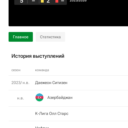
5
–
2
–
2025/2026
Главное
Статистика
История выступлений
сезон
команда
2023/ н.в.
Даежеон Ситизен
Азербайджан
н.в.
K-Лига Олл Старс