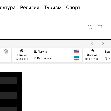
льтура
Религия
Туризм
Спорт
Д. Пегула
Браг
Теннис
Футбол
К. Рахимова
Дин
06.08 21:00
06.08 21:30