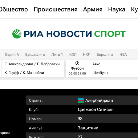
Общество
Происшествия
Армия
Наука
Ку
Серия А
Бундеслига
Лига 1
КХЛ
НХЛ
Евролига
НБА
Е. Александрова
Г. Дабровски
Аякс
Футбол
К. Гауфф
К. Макнейли
Шелбурн
06.08 21:00
Азербайджан
Страна:
Даежеон Ситизен
Клуб:
98
Номер:
Защитник
Амплуа:
Европа
27
Возраст: