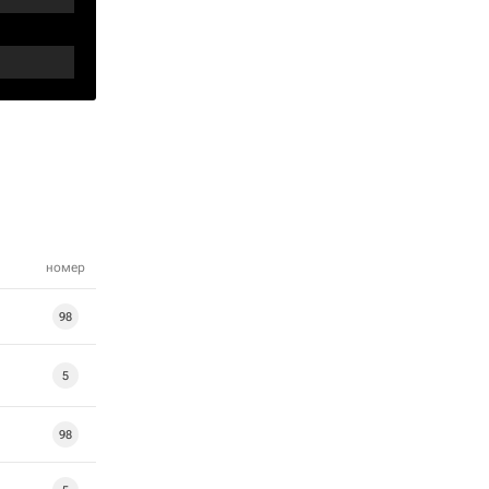
номер
98
5
98