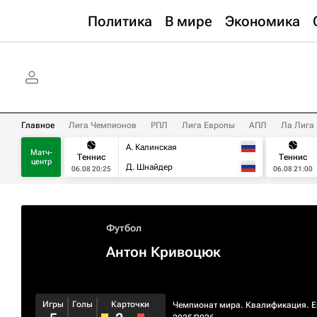
Политика
В мире
Экономика
Главное
Лига Чемпионов
РПЛ
Лига Европы
АПЛ
Ла Лига
А. Калинская
Матч-
Теннис
Теннис
центр
Д. Шнайдер
06.08 20:25
06.08 21:00
Футбол
Антон Кривоцюк
Игры
Голы
Карточки
Чемпионат мира. Квалификация. 