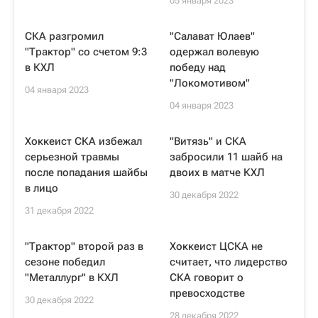
05 января 2023
СКА разгромил
"Салават Юлаев"
"Трактор" со счетом 9:3
одержал волевую
в КХЛ
победу над
"Локомотивом"
04 января 2023
04 января 2023
Хоккеист СКА избежал
"Витязь" и СКА
серьезной травмы
забросили 11 шайб на
после попадания шайбы
двоих в матче КХЛ
в лицо
30 декабря 2022
31 декабря 2022
"Трактор" второй раз в
Хоккеист ЦСКА не
сезоне победил
считает, что лидерство
"Металлург" в КХЛ
СКА говорит о
превосходстве
30 декабря 2022
28 декабря 2022