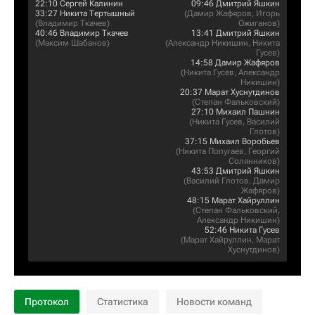
22:10
Сергей Калинин
09:46
Дмитрий Яшкин
33:27
Никита Тертышный
(
Дамир Жафяров
,
Игорь
(
Владимир Ткачев
)
Ожиганов
)
40:46
Владимир Ткачев
13:41
Дмитрий Яшкин
(
Максим Шабанов
)
(
Александр Никишин
,
Никита
Гусев
)
14:58
Дамир Жафяров
(
Никита Гусев
,
Александр
Никишин
)
20:37
Марат Хуснутдинов
(
Степан Фальковский
)
27:10
Михаил Пашнин
(
Никита Гусев
,
Василий
Глотов
)
37:15
Михаил Воробьев
(
Никита Попугаев
,
Георгий
Солянников
)
43:53
Дмитрий Яшкин
(
Василий Глотов
,
Дамир
Жафяров
)
48:15
Марат Хайруллин
(
Степан Фальковский
,
Александр Никишин
)
52:46
Никита Гусев
(
Марат Хайруллин
,
Марат
Хуснутдинов
)
Протокол
Статистика
Новости команд