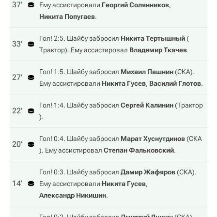
37‎’‎
Ему ассистировали
Георгий Солянников
,
Никита Попугаев
.
Гол! 2:5. Шайбу забросил
Никита Тертышный
(
33‎’‎
Трактор
). Ему ассистировал
Владимир Ткачев
.
Гол! 1:5. Шайбу забросил
Михаил Пашнин
(
СКА
).
27‎’‎
Ему ассистировали
Никита Гусев
,
Василий Глотов
.
Гол! 1:4. Шайбу забросил
Сергей Калинин
(
Трактор
22‎’‎
).
Гол! 0:4. Шайбу забросил
Марат Хуснутдинов
(
СКА
20‎’‎
). Ему ассистировал
Степан Фальковский
.
Гол! 0:3. Шайбу забросил
Дамир Жафяров
(
СКА
).
14‎’‎
Ему ассистировали
Никита Гусев
,
Александр Никишин
.