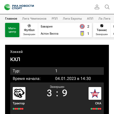
Главное
Лига Чемпионов
РПЛ
Лига Европы
АПЛ
Ла Лига
2
Бавария
Матч-
Футбол
Теннис
центр
1
Астон Вилла
Завершен
Завершен
Хоккей
КХЛ
Тур:
1
Время начала:
04.01.2023 в 14:30
Завершен
3
:
9
Трактор
СКА