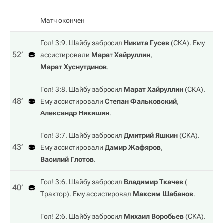
Матч окончен
Гол! 3:9. Шайбу забросил
Никита Гусев
(
СКА
). Ему
52‎’‎
ассистировали
Марат Хайруллин
,
Марат Хуснутдинов
.
Гол! 3:8. Шайбу забросил
Марат Хайруллин
(
СКА
).
48‎’‎
Ему ассистировали
Степан Фальковский
,
Александр Никишин
.
Гол! 3:7. Шайбу забросил
Дмитрий Яшкин
(
СКА
).
43‎’‎
Ему ассистировали
Дамир Жафяров
,
Василий Глотов
.
Гол! 3:6. Шайбу забросил
Владимир Ткачев
(
40‎’‎
Трактор
). Ему ассистировал
Максим Шабанов
.
Гол! 2:6. Шайбу забросил
Михаил Воробьев
(
СКА
).