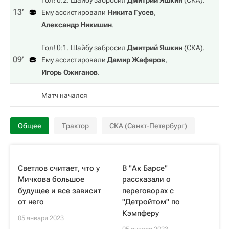
Гол! 0:2. Шайбу забросил
Дмитрий Яшкин
(
СКА
).
13‎’‎
Ему ассистировали
Никита Гусев
,
Александр Никишин
.
Гол! 0:1. Шайбу забросил
Дмитрий Яшкин
(
СКА
).
09‎’‎
Ему ассистировали
Дамир Жафяров
,
Игорь Ожиганов
.
Матч начался
Общее
Трактор
СКА (Санкт-Петербург)
Светлов считает, что у
В "Ак Барсе"
Мичкова большое
рассказали о
будущее и все зависит
переговорах с
от него
"Детройтом" по
Кэмпферу
05 января 2023