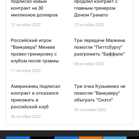
подписал новый
продлил контракт с
контракт на 30
главным тренером
миллионов долларов
Доном Гранато
12 октября 2022
12 октября 2022
Российский игрок
Три передачи Малкина
"Ванкувера" Михеев
помогли "Питтсбургу"
провел тренировку с
разгромить "Баффало"
клубом после травмы
08 октября 2022
11 октября 2022
Американец подписал
Три очка Кузьменко не
контракт и отказался
помогли "Ванкуверу"
приезжать в
обыграть "Сиэтл"
российский клуб
30 сентября 2022
06 октября 2022