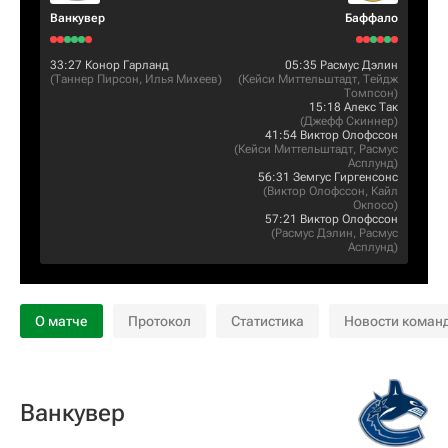
Ванкувер
Баффало
33:27
Конор Гарланд
05:35
Расмус Дэлин
(
Таннер Пирсон
,
Илья Михеев
)
(
Кейси Миттельштадт
,
Тейдж
Томпсон
)
15:18
Алекс Так
(
Джефф Скиннер
)
41:54
Виктор Олофссон
(
Кейси Миттельштадт
,
Расмус
Асплунд
)
56:31
Земгус Гиргенсонс
(
Виктор Олофссон
,
Кайл
Окпосо
)
57:21
Виктор Олофссон
(
Расмус Дэлин
,
Расмус
Асплунд
)
О матче
Протокол
Статистика
Новости коман
Ванкувер