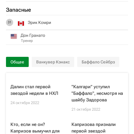
Запасные
Эрик Комри
31
Дон Гранато
Тренер
Общее
Ванкувер Кэнакс
Баффало Сейбрз
Далин стал первой
"Калгари" уступил
звездой недели в НХЛ
"Баффало", несмотря на
шайбу Задорова
24 октября 2022
21 октября 2022
Кто, если не он?
Капризова признали
Капризов вымучил для
первой звездой