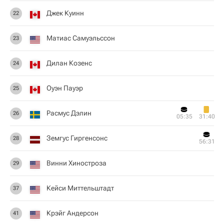
Джек Куинн
22
Матиас Самуэльссон
23
Дилан Козенс
24
Оуэн Пауэр
25
Расмус Дэлин
26
05:35
31:40
Земгус Гиргенсонс
28
56:31
Винни Хиностроза
29
Кейси Миттельштадт
37
Крэйг Андерсон
41