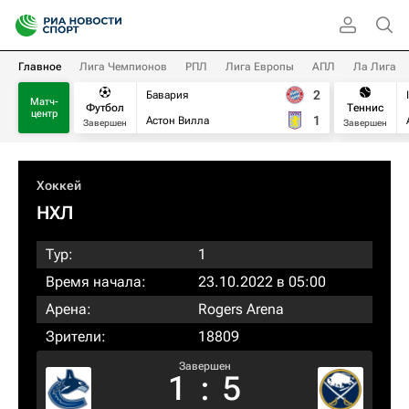
Главное
Лига Чемпионов
РПЛ
Лига Европы
АПЛ
Ла Лига
2
Бавария
Матч-
Футбол
Теннис
центр
1
Астон Вилла
Завершен
Завершен
Хоккей
НХЛ
Тур:
1
Время начала:
23.10.2022 в 05:00
Арена:
Rogers Arena
Зрители:
18809
Завершен
1
:
5