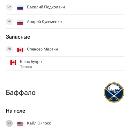
Василий Подколзин
92
Андрей Кузьменко
96
Запасные
Спенсер Мартин
30
Брюс Будро
Тренер
Баффало
На поле
Кайл Окпосо
21