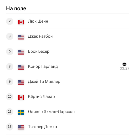
На поле
Люк Шенн
2
Джек Ратбон
3
Брок Бесер
6
Конор Гарланд
8
33:27
Джей Ти Миллер
9
Кёртис Лазар
20
Оливер Экман-Ларссон
23
Тчатчер Демко
35