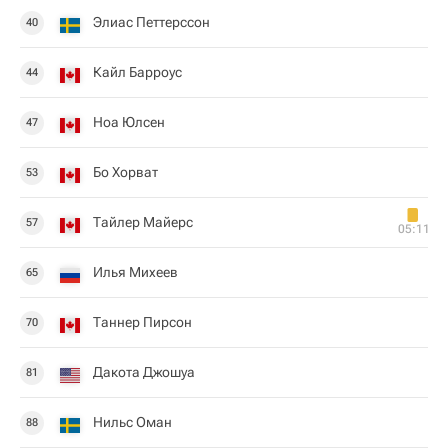
Элиас Петтерссон
40
Кайл Барроус
44
Ноа Юлсен
47
Бо Хорват
53
Тайлер Майерс
57
05:11
Илья Михеев
65
Таннер Пирсон
70
Дакота Джошуа
81
Нильс Оман
88