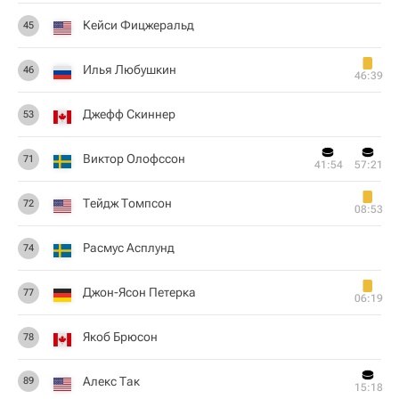
Кейси Фицжеральд
45
Илья Любушкин
46
46:39
Джефф Скиннер
53
Виктор Олофссон
71
41:54
57:21
Тейдж Томпсон
72
08:53
Расмус Асплунд
74
Джон-Ясон Петерка
77
06:19
Якоб Брюсон
78
Алекс Так
89
15:18