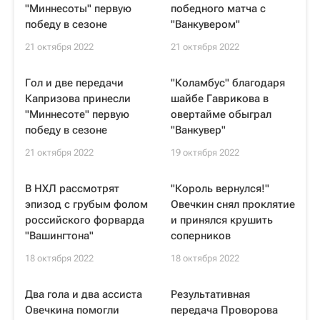
"Миннесоты" первую
победного матча с
победу в сезоне
"Ванкувером"
21 октября 2022
21 октября 2022
Гол и две передачи
"Коламбус" благодаря
Капризова принесли
шайбе Гаврикова в
"Миннесоте" первую
овертайме обыграл
победу в сезоне
"Ванкувер"
21 октября 2022
19 октября 2022
В НХЛ рассмотрят
"Король вернулся!"
эпизод с грубым фолом
Овечкин снял проклятие
российского форварда
и принялся крушить
"Вашингтона"
соперников
18 октября 2022
18 октября 2022
Два гола и два ассиста
Результативная
Овечкина помогли
передача Проворова