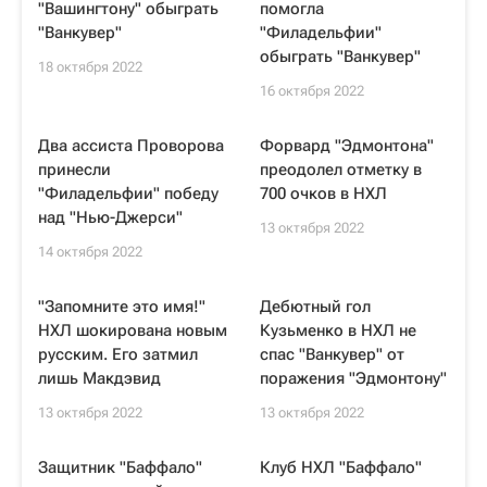
"Вашингтону" обыграть
помогла
"Ванкувер"
"Филадельфии"
обыграть "Ванкувер"
18 октября 2022
16 октября 2022
Два ассиста Проворова
Форвард "Эдмонтона"
принесли
преодолел отметку в
"Филадельфии" победу
700 очков в НХЛ
над "Нью-Джерси"
13 октября 2022
14 октября 2022
"Запомните это имя!"
Дебютный гол
НХЛ шокирована новым
Кузьменко в НХЛ не
русским. Его затмил
спас "Ванкувер" от
лишь Макдэвид
поражения "Эдмонтону"
13 октября 2022
13 октября 2022
Защитник "Баффало"
Клуб НХЛ "Баффало"