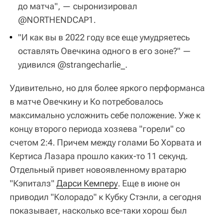
до матча", — сыронизировал
@NORTHENDCAP1.
"И как вы в 2022 году все еще умудряетесь
оставлять Овечкина одного в его зоне?" —
удивился @strangecharlie_.
Удивительно, но для более яркого перформанса
в матче Овечкину и Ко потребовалось
максимально усложнить себе положение. Уже к
концу второго периода хозяева "горели" со
счетом 2:4. Причем между голами Бо Хорвата и
Кертиса Лазара прошло каких-то 11 секунд.
Отдельный привет новоявленному вратарю
"Кэпиталз"
Дарси Кемперу
. Еще в июне он
приводил "Колорадо" к Кубку Стэнли, а сегодня
показывает, насколько все-таки хорош был