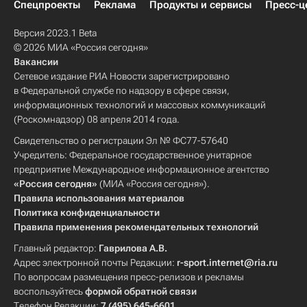
Спецпроекты
Реклама
Продукты и сервисы
Пресс-ц
Версия 2023.1 Beta
© 2026 МИА «Россия сегодня»
Вакансии
Сетевое издание РИА Новости зарегистрировано
в Федеральной службе по надзору в сфере связи,
информационных технологий и массовых коммуникаций
(Роскомнадзор) 08 апреля 2014 года.
Свидетельство о регистрации Эл № ФС77-57640
Учредитель: Федеральное государственное унитарное
предприятие Международное информационное агентство
«Россия сегодня»
(МИА «Россия сегодня»).
Правила использования материалов
Политика конфиденциальности
Правила применения рекомендательных технологий
Главный редактор:
Гаврилова А.В.
Адрес электронной почты Редакции:
r-sport.internet@ria.ru
По вопросам размещения пресс-релизов и рекламы
воспользуйтесь
формой обратной связи
Телефон Редакции:
7 (495) 645-6601