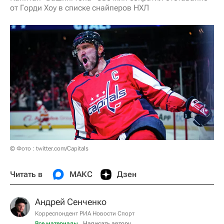
от Горди Хоу в списке снайперов НХЛ
© Фото : twitter.com/Capitals
Читать в
МАКС
Дзен
Андрей Сенченко
Корреспондент РИА Новости Спорт
Все материалы
Написать автору