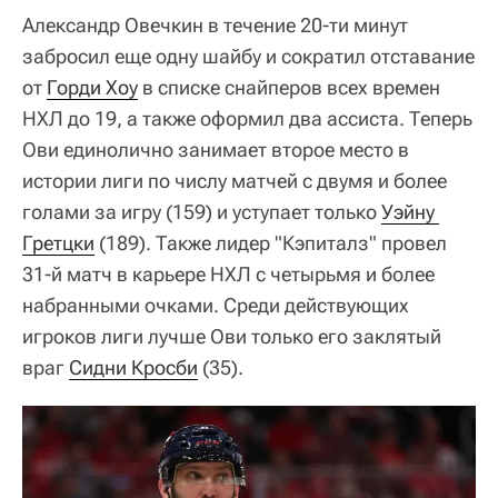
Александр Овечкин в течение 20-ти минут
забросил еще одну шайбу и сократил отставание
от
Горди Хоу
в списке снайперов всех времен
НХЛ до 19, а также оформил два ассиста. Теперь
Ови единолично занимает второе место в
истории лиги по числу матчей с двумя и более
голами за игру (159) и уступает только
Уэйну 
Гретцки
(189). Также лидер "Кэпиталз" провел
31-й матч в карьере НХЛ с четырьмя и более
набранными очками. Среди действующих
игроков лиги лучше Ови только его заклятый
враг
Сидни Кросби
(35).