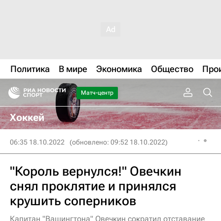
Политика
В мире
Экономика
Общество
Про
Матч-центр
Хоккей
06:35 18.10.2022
(обновлено: 09:52 18.10.2022)
"Король вернулся!" Овечкин
снял проклятие и принялся
крушить соперников
Капитан "Вашингтона" Овечкин сократил отставание