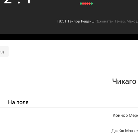
18:51
Тэйлор Реддиш
(
Джонатан Тэйвз
,
Макс 
нд
Чикаго
На поле
Коннор Мёр
Джейк Макке