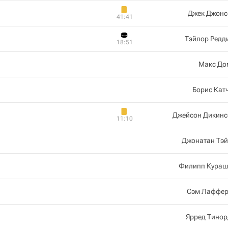
Джек Джонс
41:41
Тэйлор Редд
18:51
Макс До
Борис Кат
Джейсон Дикинс
11:10
Джонатан Тэй
Филипп Кураш
Сэм Лаффер
Ярред Тинор