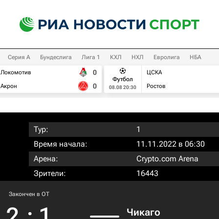
Серия А
Бундеслига
Лига 1
КХЛ
НХЛ
Евролига
НБА
0
Локомотив
ЦСКА
Футбол
0
Акрон
Ростов
08.08 20:30
Тур:
1
Время начала:
11.11.2022 в 06:30
Арена:
Crypto.com Arena
Зрители:
16443
Закончен в OT
2
:
1
Чикаго