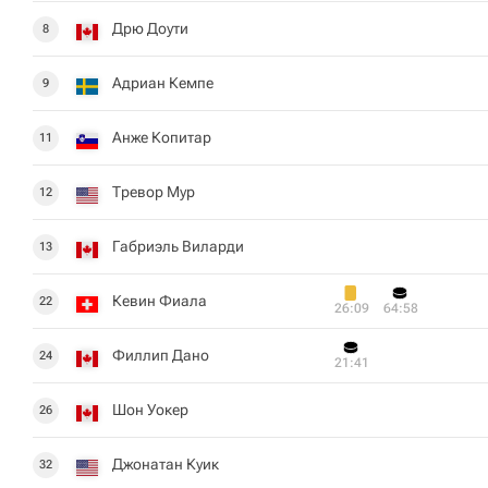
Дрю Доути
8
Адриан Кемпе
9
Анже Копитар
11
Тревор Мур
12
Габриэль Виларди
13
Кевин Фиала
22
26:09
64:58
Филлип Дано
24
21:41
Шон Уокер
26
Джонатан Куик
32