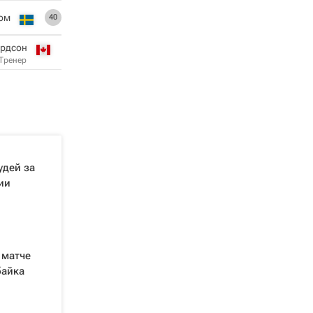
ом
40
ардсон
Тренер
удей за
ии
 матче
байка