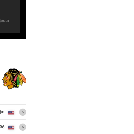
Доми
)
фи
5
йб
6