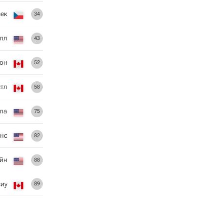
ек
34
лл
43
он
52
стл
58
ула
75
нс
82
ейн
88
сиу
89