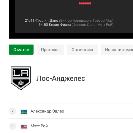
21:41
Филлип Дано
(
Виктор Арвидссон
,
Тревор Мур
)
64:58
Кевин Фиала
(
Филлип Дано
,
Мэтт Рой
)
О матче
Протокол
Статистика
Новости кома
Лос-Анджелес
Александр Эдлер
2
Мэтт Рой
3