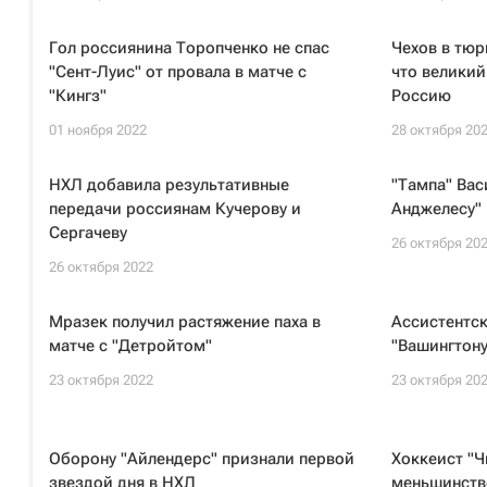
Гол россиянина Торопченко не спас
Чехов в тюр
"Сент-Луис" от провала в матче с
что великий
"Кингз"
Россию
01 ноября 2022
28 октября 20
НХЛ добавила результативные
"Тампа" Вас
передачи россиянам Кучерову и
Анджелесу" 
Сергачеву
26 октября 20
26 октября 2022
Мразек получил растяжение паха в
Ассистентск
матче с "Детройтом"
"Вашингтону
23 октября 2022
23 октября 20
Оборону "Айлендерс" признали первой
Хоккеист "Ч
звездой дня в НХЛ
меньшинстве