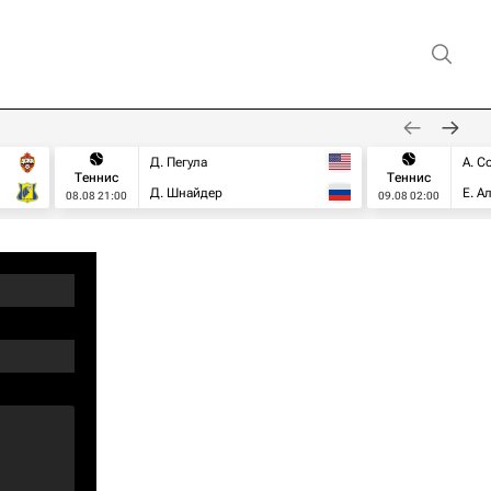
Д. Пегула
А. С
Теннис
Теннис
Д. Шнайдер
Е. А
08.08 21:00
09.08 02:00