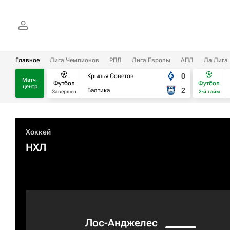
Главное
Лига Чемпионов
РПЛ
Лига Европы
АПЛ
Ла Лига
0
Крылья Советов
Матч-
Футбол
Футбол
центр
2
Балтика
Завершен
2-й тайм
Хоккей
НХЛ
Лос-Анджелес