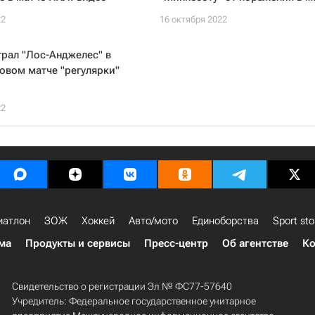
22
16 октября 2022
грал "Лос-Анджелес" в
овом матче "регулярки"
22
иатлон
ЗОЖ
Хоккей
Авто/мото
Единоборства
Sport sto
ма
Продукты и сервисы
Пресс-центр
Об агентстве
Ко
Свидетельство о регистрации Эл № ФС77-57640
Учредитель: Федеральное государственное унитарное