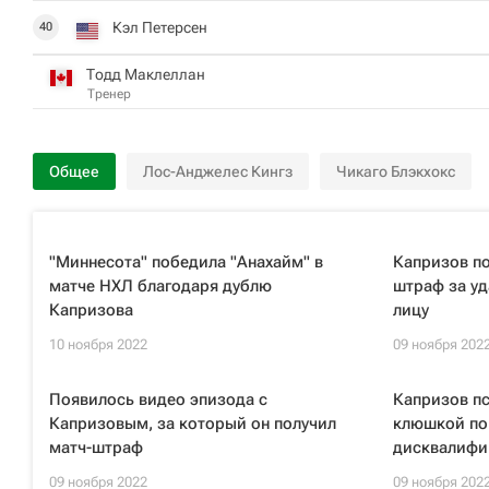
Кэл Петерсен
40
Тодд Маклеллан
Тренер
Общее
Лос-Анджелес Кингз
Чикаго Блэкхокс
"Миннесота" победила "Анахайм" в
Капризов п
матче НХЛ благодаря дублю
штраф за у
Капризова
лицу
10 ноября 2022
09 ноября 202
Появилось видео эпизода с
Капризов пс
Капризовым, за который он получил
клюшкой по 
матч-штраф
дисквалифи
09 ноября 2022
09 ноября 202