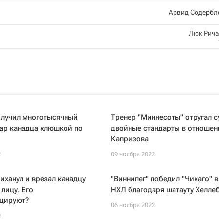
Арвид Содербл
Люк Рич
олучил многотысячный
Тренер "Миннесоты" отругал с
дар канадца клюшкой по
двойные стандарты в отношен
Капризова
2
09 ноября 2022
иханул и врезал канадцу
"Виннипег" победил "Чикаго" в
лицу. Его
НХЛ благодаря шатауту Хелле
цируют?
06 ноября 2022
2