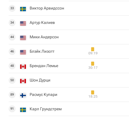
Виктор Арвидссон
33
Артур Калиев
34
Мики Андерсон
44
Блэйк Лизотт
46
09:19
Брендан Лемье
48
30:17
Шон Дурци
50
Расмус Купари
89
18:25
Карл Грундстрем
91