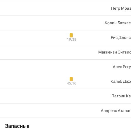
Петр Мраз
Колин Блэкве
Рис Джонс
19:38
Маккензи Энтви
Алек Рег
Калеб Джо
45:16
Патрик К
Андреас Атана
Запасные