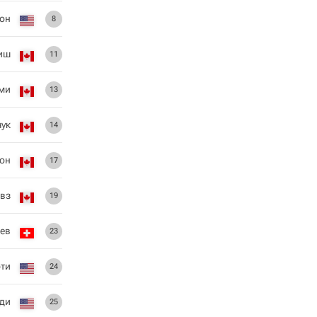
он
8
иш
11
ми
13
чук
14
он
17
вз
19
ев
23
ти
24
ди
25