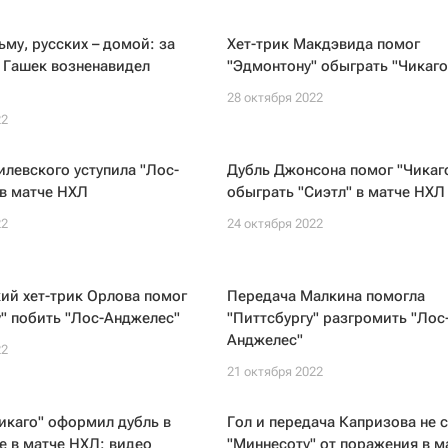
ьму, русских – домой: за
Хет-трик Макдэвида помог
 Гашек возненавидел
"Эдмонтону" обыграть "Чикаго
28 октября 2022
22
илевского уступила "Лос-
Дубль Джонсона помог "Чикаг
в матче НХЛ
обыграть "Сиэтл" в матче НХЛ
22
24 октября 2022
ий хет-трик Орлова помог
Передача Малкина помогла
" побить "Лос-Анджелес"
"Питтсбургу" разгромить "Лос
Анджелес"
22
21 октября 2022
икаго" оформил дубль в
Гол и передача Капризова не 
 в матче НХЛ: видео
"Миннесоту" от поражения в м