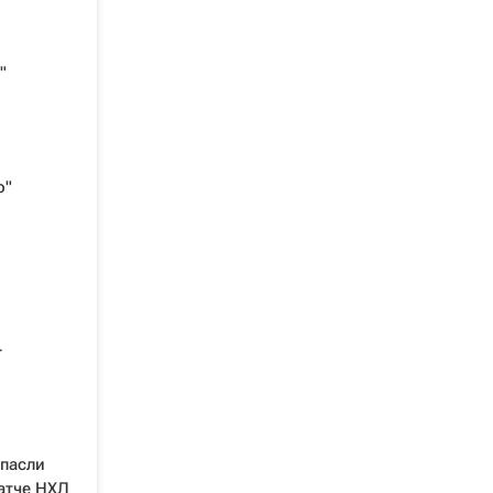
"
о"
-
спасли
атче НХЛ