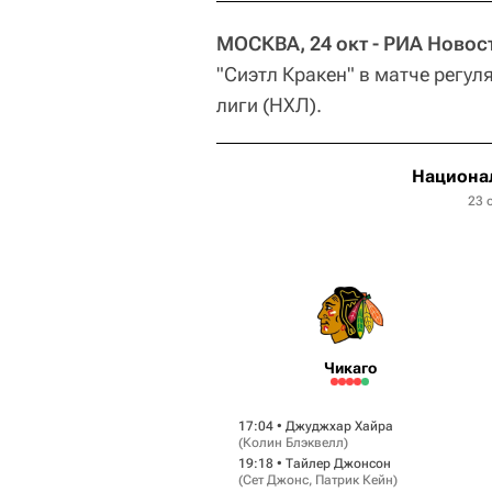
МОСКВА, 24 окт - РИА Новос
"Сиэтл Кракен" в матче регу
лиги (НХЛ).
Национал
23 
Чикаго
17:04 •
Джуджхар Хайра
(
Колин Блэквелл
)
19:18 •
Тайлер Джонсон
(
Сет Джонс
,
Патрик Кейн
)