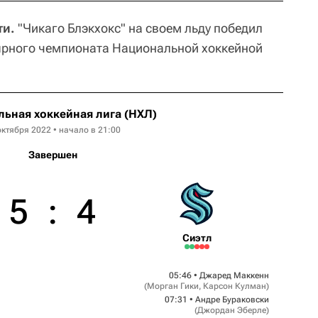
ти.
"Чикаго Блэкхокс" на своем льду победил
лярного чемпионата Национальной хоккейной
ьная хоккейная лига (НХЛ)
октября 2022 • начало в 21:00
Завершен
5
:
4
Сиэтл
05:46 •
Джаред Маккенн
(
Морган Гики
,
Карсон Кулман
)
07:31 •
Андре Бураковски
(
Джордан Эберле
)