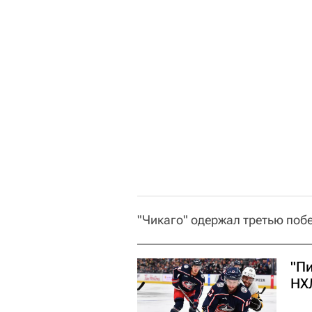
"Чикаго" одержал третью побе
"П
НХ