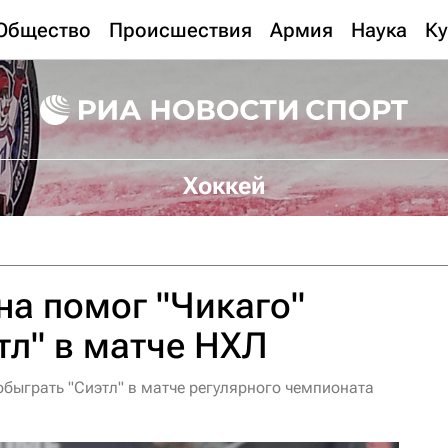
Общество
Происшествия
Армия
Наука
Ку
Хоккей
а помог "Чикаго"
тл" в матче НХЛ
обыграть "Сиэтл" в матче регулярного чемпионата