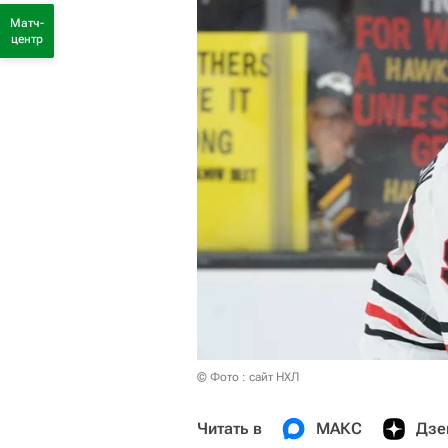
Матч-
центр
© Фото : сайт НХЛ
Читать в
МАКС
Дзе