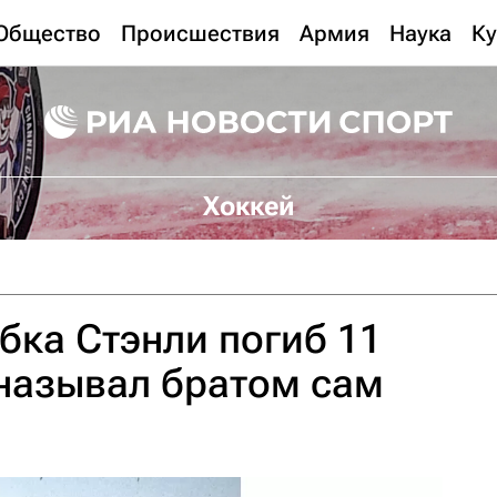
Общество
Происшествия
Армия
Наука
Ку
Хоккей
бка Стэнли погиб 11
 называл братом сам