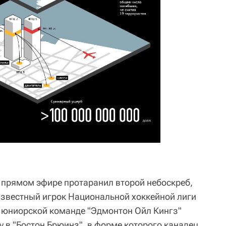
в прямом эфире протаранил второй небоскреб,
 известный игрок Национальной хоккейной лиги
 юниорской команде "Эдмонтон Ойл Кингз"
 в "Бостон Брюинз", в форме которого канадец