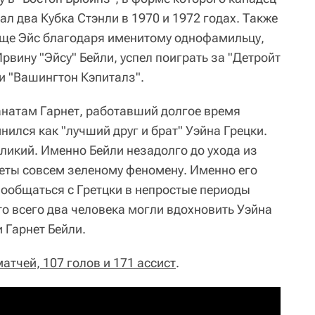
ал два Кубка Стэнли в 1970 и 1972 годах. Также
ище Эйс благодаря именитому однофамильцу,
рвину "Эйсу" Бейли, успел поиграть за "Детройт
 и "Вашингтон Кэпиталз".
натам Гарнет, работавший долгое время
нился как "лучший друг и брат" Уэйна Грецки.
ликий. Именно Бейли незадолго до ухода из
еты совсем зеленому феномену. Именно его
пообщаться с Гретцки в непростые периоды
то всего два человека могли вдохновить Уэйна
и Гарнет Бейли.
матчей, 107 голов и 171 ассист
.