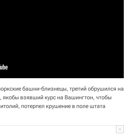
йоркские башни-близнецы, третий обрушился на
й, якобы взявший курс на Вашингтон, чтобы
итолий, потерпел крушение в поле штата