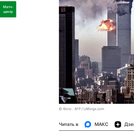
Матч-
центр
© Фото : AFP / LAKings.com
Читать в
МАКС
Дзе