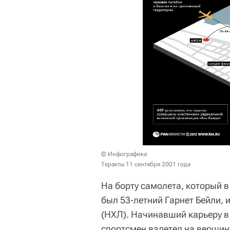
© Инфографика
Теракты 11 сентября 2001 года
На борту самолета, который 
был 53-летний Гарнет Бейли,
(НХЛ). Начинавший карьеру в
спортсмен взлетел на вершину