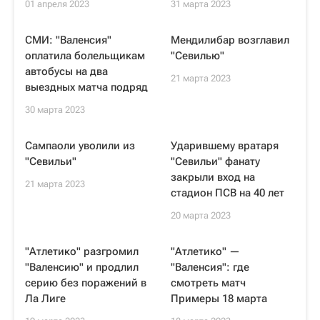
01 апреля 2023
31 марта 2023
СМИ: "Валенсия"
Мендилибар возглавил
оплатила болельщикам
"Севилью"
автобусы на два
21 марта 2023
выездных матча подряд
30 марта 2023
Сампаоли уволили из
Ударившему вратаря
"Севильи"
"Севильи" фанату
закрыли вход на
21 марта 2023
стадион ПСВ на 40 лет
20 марта 2023
"Атлетико" разгромил
"Атлетико" —
"Валенсию" и продлил
"Валенсия": где
серию без поражений в
смотреть матч
Ла Лиге
Примеры 18 марта