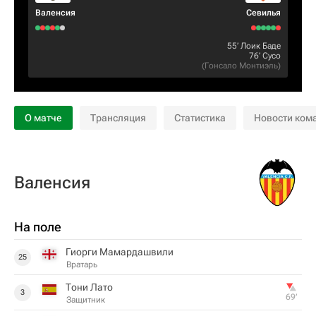
Валенсия
Севилья
55‎’‎
Лоик Баде
76‎’‎
Сусо
(
Гонсало Монтиэль
)
О матче
Трансляция
Статистика
Новости ком
Валенсия
На поле
Гиорги Мамардашвили
25
Вратарь
Тони Лато
3
69‎’‎
Защитник