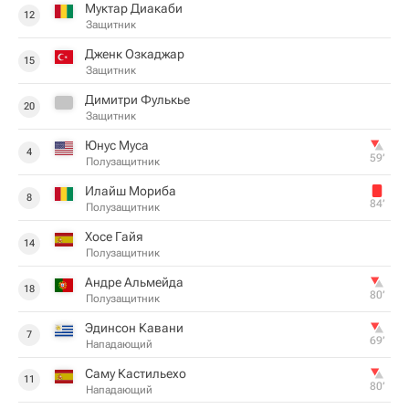
Муктар Диакаби
12
Защитник
Дженк Озкаджар
15
Защитник
Димитри Фулькье
20
Защитник
Юнус Муса
4
59‎’‎
Полузащитник
Илайш Мориба
8
84‎’‎
Полузащитник
Хосе Гайя
14
Полузащитник
Андре Альмейда
18
80‎’‎
Полузащитник
Эдинсон Кавани
7
69‎’‎
Нападающий
Саму Кастильехо
11
80‎’‎
Нападающий