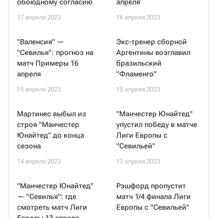
обоюдному согласию
апреля
17 апреля 2023
16 апреля 2023
"Валенсия" —
Экс-тренер сборной
"Севилья": прогноз на
Аргентины возглавил
матч Примеры 16
бразильский
апреля
"Фламенго"
15 апреля 2023
15 апреля 2023
Мартинес выбыл из
"Манчестер Юнайтед"
строя "Манчестер
упустил победу в матче
Юнайтед" до конца
Лиги Европы с
сезона
"Севильей"
14 апреля 2023
13 апреля 2023
"Манчестер Юнайтед"
Рэшфорд пропустит
— "Севилья": где
матч 1/4 финала Лиги
смотреть матч Лиги
Европы с "Севильей"