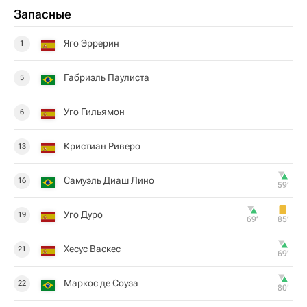
Запасные
Яго Эррерин
1
Габриэль Паулиста
5
Уго Гильямон
6
Кристиан Риверо
13
Самуэль Диаш Лино
16
59‎’‎
Уго Дуро
19
69‎’‎
85‎’‎
Хесус Васкес
21
69‎’‎
Маркос де Соуза
22
80‎’‎