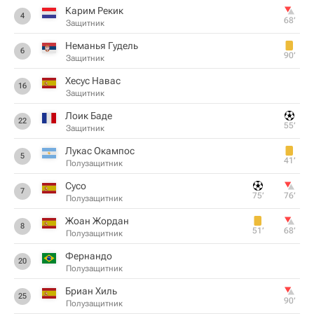
Карим Рекик
4
68‎’‎
Защитник
Неманья Гудель
6
90‎’‎
Защитник
Хесус Навас
16
Защитник
Лоик Баде
22
55‎’‎
Защитник
Лукас Окампос
5
41‎’‎
Полузащитник
Сусо
7
75‎’‎
76‎’‎
Полузащитник
Жоан Жордан
8
51‎’‎
68‎’‎
Полузащитник
Фернандо
20
Полузащитник
Бриан Хиль
25
90‎’‎
Полузащитник