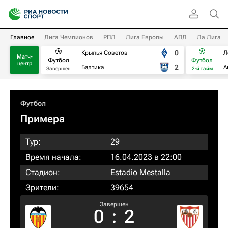
Главное
Лига Чемпионов
РПЛ
Лига Европы
АПЛ
Ла Лига
0
Крылья Советов
Л
Матч-
Футбол
Футбол
центр
2
Балтика
А
Завершен
2-й тайм
Футбол
Примера
Тур:
29
Время начала:
16.04.2023 в 22:00
Стадион:
Estadio Mestalla
Зрители:
39654
Завершен
0
:
2