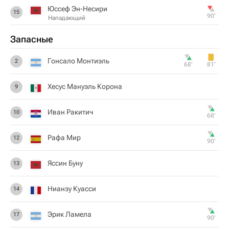
Юссеф Эн-Несири
15
90‎’‎
Нападающий
Запасные
Гонсало Монтиэль
2
68‎’‎
81‎’‎
Хесус Мануэль Корона
9
Иван Ракитич
10
68‎’‎
Рафа Мир
12
90‎’‎
Яссин Буну
13
Нианзу Куасси
14
Эрик Ламела
17
90‎’‎