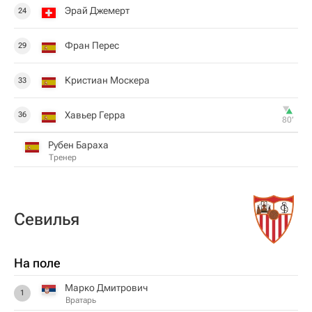
Эрай Джемерт
24
Фран Перес
29
Кристиан Москера
33
Хавьер Герра
36
80‎’‎
Рубен Бараха
Тренер
Севилья
На поле
Марко Дмитрович
1
Вратарь