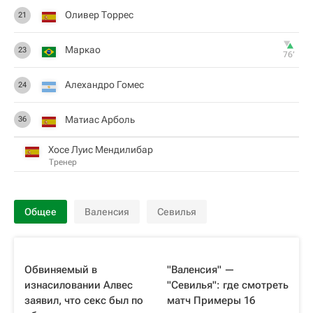
Оливер Торрес
21
Маркао
23
76‎’‎
Алехандро Гомес
24
Матиас Арболь
36
Хосе Луис Мендилибар
Тренер
Общее
Валенсия
Севилья
Обвиняемый в
"Валенсия" —
изнасиловании Алвес
"Севилья": где смотреть
заявил, что секс был по
матч Примеры 16