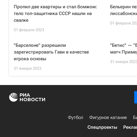
Пропил две квартиры и стал бомжом:
Бельерин пе
тело топ-защитника СССР нашли на
лиссабонски
свалке
01 февраля 20
01 февраля 2023
"Барселоне" разрешили
"Бетис" — "
зарегистрировать Гави в качестве
матч Приме
игрока основы
31 января 202
31 января 2023
Футбол
Фигурное катание
Б
Спецпроекты
Рекла