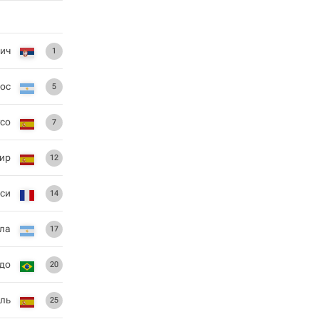
ич
1
ос
5
со
7
ир
12
сси
14
ла
17
до
20
иль
25