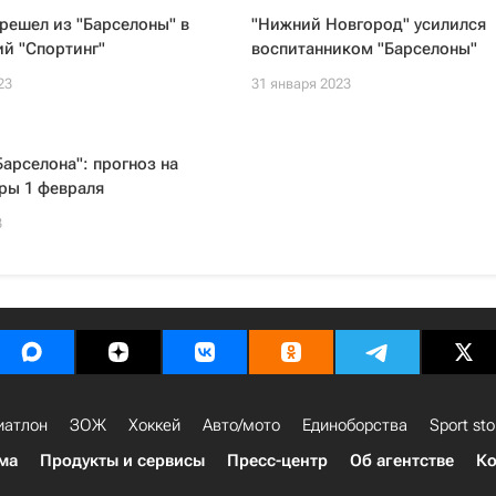
решел из "Барселоны" в
"Нижний Новгород" усилился
й "Спортинг"
воспитанником "Барселоны"
23
31 января 2023
Барселона": прогноз на
ры 1 февраля
3
иатлон
ЗОЖ
Хоккей
Авто/мото
Единоборства
Sport sto
ма
Продукты и сервисы
Пресс-центр
Об агентстве
Ко