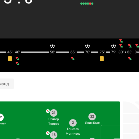
45‎’‎
46‎’‎
58‎’‎
65‎’‎
70‎’‎
75‎’‎
79‎’‎
80‎’‎
83‎’‎
84‎’
манд
21
22
22
Оливер
2
Лоик Баде
инья
Торрес
Гонсало
Монтиэль
18