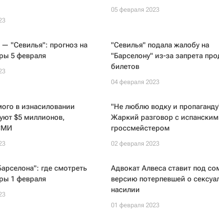
05 февраля 2023
23
 — "Севилья": прогноз на
"Севилья" подала жалобу на
ры 5 февраля
"Барселону" из-за запрета пр
билетов
23
04 февраля 2023
мого в изнасиловании
"Не люблю водку и пропаганду
уют $5 миллионов,
Жаркий разговор с испанским
СМИ
гроссмейстером
23
02 февраля 2023
Барселона": где смотреть
Адвокат Алвеса ставит под со
ры 1 февраля
версию потерпевшей о сексуа
насилии
23
01 февраля 2023