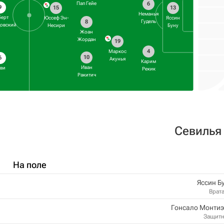
6
Пап Гейе
9
15
13
Неманья
берт
Юссеф Эн-
Яссин
8
Гудель
довский
Несири
Буну
Жоан
Жордан
19
4
Маркос
10
6
Акунья
Карим
Иван
ави
Рекик
Ракитич
Севилья
На поле
Яссин Б
Врат
Гонсало Монтиэ
Защит