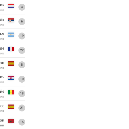
ик
4
ник
ель
6
ник
ья
19
ник
аде
22
ник
ан
8
ник
тич
10
ник
ейе
18
ник
ес
21
ник
ри
15
ий