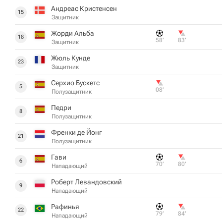
Андреас Кристенсен
15
Защитник
Жорди Альба
18
58‎’‎
83‎’‎
Защитник
Жюль Кунде
23
Защитник
Серхио Бускетс
5
08‎’‎
Полузащитник
Педри
8
Полузащитник
Френки де Йонг
21
Полузащитник
Гави
6
70‎’‎
80‎’‎
Нападающий
Роберт Левандовский
9
Нападающий
Рафинья
22
79‎’‎
84‎’‎
Нападающий