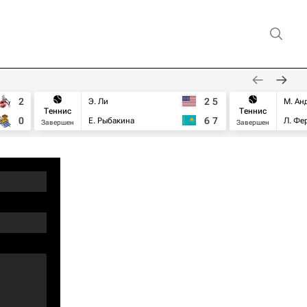
2
2
5
Э. Ли
М. Ан
Теннис
Теннис
0
6
7
Е. Рыбакина
Л. Фе
Завершен
Завершен