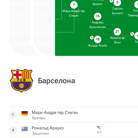
5
Араухо
1
Серхио
Ро
Марк-Андре тер
Бускетс
Леван
Стеген
15
Андреас
Кристенсен
21
Френки де
18
Г
Йонг
Жорди Альба
Барселона
Марк-Андре тер Стеген
1
Вратарь
Рональд Араухо
4
80‎’‎
Защитник