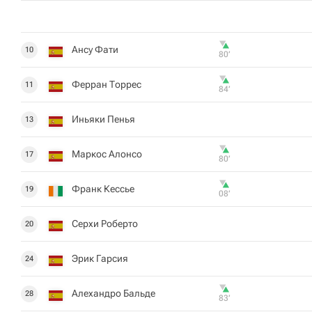
Ансу Фати
10
80‎’‎
Ферран Торрес
11
84‎’‎
Иньяки Пенья
13
Маркос Алонсо
17
80‎’‎
Франк Кессье
19
08‎’‎
Серхи Роберто
20
Эрик Гарсия
24
Алехандро Бальде
28
83‎’‎