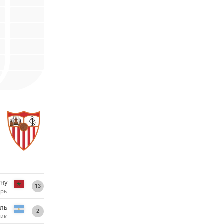
уну
13
арь
ль
2
ник