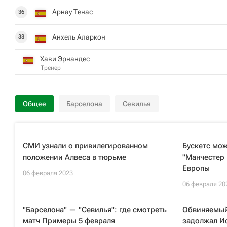
Арнау Тенас
36
Анхель Аларкон
38
Хави Эрнандес
Тренер
Общее
Барселона
Севилья
СМИ узнали о привилегированном
Бускетс мож
положении Алвеса в тюрьме
"Манчестер
Европы
06 февраля 2023
06 февраля 20
"Барселона" — "Севилья": где смотреть
Обвиняемый
матч Примеры 5 февраля
задолжал И