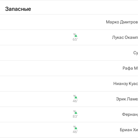
Запасные
Марко Дмитров
Лукас Окамп
65‎’‎
Су
Рафа М
Нианзу Куа
Эрик Ламе
46‎’‎
Фернан
83‎’‎
Бриан Х
46‎’‎