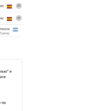
ес
27
ес
31
мпаоли
Тренер
лью" и
ате
-за