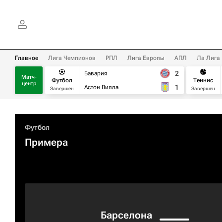
Главное
Лига Чемпионов
РПЛ
Лига Европы
АПЛ
Ла Лига
2
Бавария
Матч-
Футбол
Теннис
центр
1
Астон Вилла
Завершен
Завершен
Футбол
Примера
Барселона