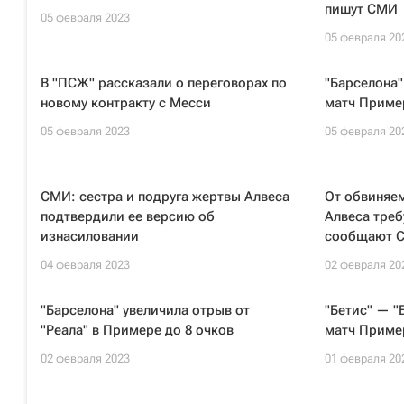
пишут СМИ
05 февраля 2023
05 февраля 20
В "ПСЖ" рассказали о переговорах по
"Барселона"
новому контракту с Месси
матч Приме
05 февраля 2023
05 февраля 20
СМИ: сестра и подруга жертвы Алвеса
От обвиняе
подтвердили ее версию об
Алвеса треб
изнасиловании
сообщают 
04 февраля 2023
02 февраля 20
"Барселона" увеличила отрыв от
"Бетис" — "
"Реала" в Примере до 8 очков
матч Приме
02 февраля 2023
01 февраля 20