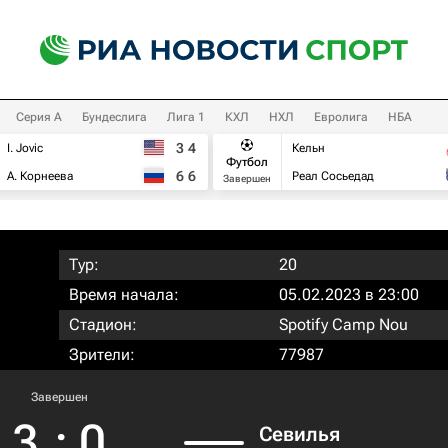
Серия А
Бундеслига
Лига 1
КХЛ
НХЛ
Евролига
НБА
3
4
I. Jovic
Кельн
Футбол
6
6
А. Корнеева
Реал Сосьедад
Завершен
Тур:
20
Время начала:
05.02.2023 в 23:00
Стадион:
Spotify Camp Nou
Зрители:
77987
Завершен
3
:
0
Севилья