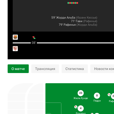
59‎’‎
Жорди Альба
(
Франк Кессье
)
71‎’‎
Гави
(
Рафинья
)
79‎’‎
Рафинья
(
Жорди Альба
)
08‎’‎
О матче
Трансляция
Статистика
Новости ко
23
8
Жюль Кунде
Педри
Раф
4
Рональд