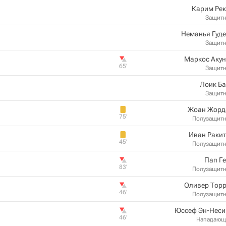
Карим Рек
Защит
Неманья Гуд
Защит
Маркос Акун
65‎’‎
Защит
Лоик Б
Защит
Жоан Жорд
75‎’‎
Полузащит
Иван Раки
45‎’‎
Полузащит
Пап Г
83‎’‎
Полузащит
Оливер Торр
46‎’‎
Полузащит
Юссеф Эн-Неси
46‎’‎
Нападающ