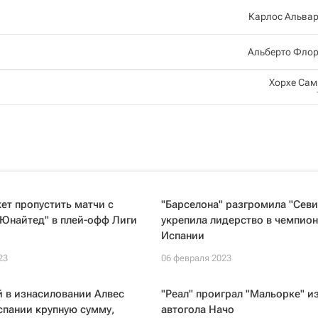
Карлос Альвар
Альберто Флор
Хорхе Са
ет пропустить матчи с
"Барселона" разгромила "Севи
 Юнайтед" в плей-офф Лиги
укрепила лидерство в чемпион
Испании
23
06 февраля 2023
 в изнасиловании Алвес
"Реал" проиграл "Мальорке" из
спании крупную сумму,
автогола Начо