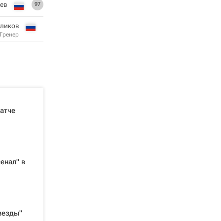
ев
97
уликов
Тренер
матче
енал" в
везды"