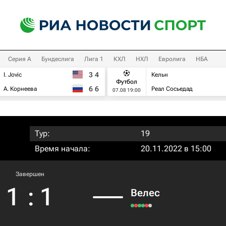
Серия А
Бундеслига
Лига 1
КХЛ
НХЛ
Евролига
НБА
3
4
I. Jovic
Кельн
Футбол
6
6
А. Корнеева
Реал Сосьедад
07.08 19:00
Тур:
19
Время начала:
20.11.2022 в 15:00
Завершен
1
:
1
Велес