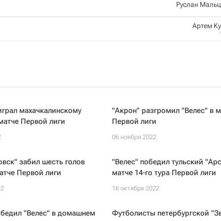
Руслан Мальц
Артем К
играл махачкалинскому
"Акрон" разгромил "Велес" в 
матче Первой лиги
Первой лиги
2
06 ноября 2022
вск" забил шесть голов
"Велес" победил тульский "Арс
матче Первой лиги
матче 14-го тура Первой лиги
22
16 октября 2022
обедил "Велес" в домашнем
Футболисты петербургской "З