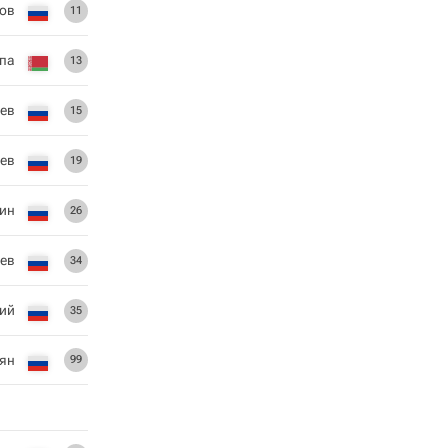
нов
11
па
13
оев
15
ев
19
ин
26
ев
34
кий
35
сян
99