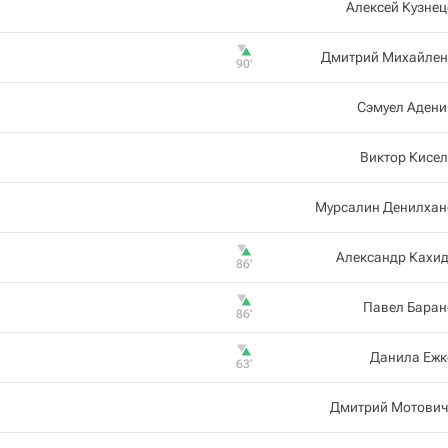
Алексей Кузне
Дмитрий Михайлен
90‎’‎
Сэмуел Адени
Виктор Кисе
Мурсалин Денилхан
Александр Кахи
86‎’‎
Павел Баран
86‎’‎
Данила Ежк
63‎’‎
Дмитрий Мотович