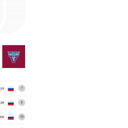
уа
7
зе
8
ев
10