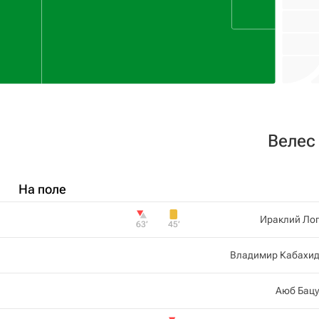
Велес
На поле
Ираклий Лог
63‎’‎
45‎’‎
Владимир Кабахид
Аюб Бацу