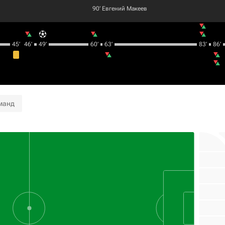
90‎’‎
Евгений Макеев
45‎’‎
46‎’‎
49‎’‎
60‎’‎
63‎’‎
83‎’‎
86‎’‎
манд