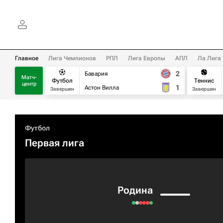
Главное
Лига Чемпионов
РПЛ
Лига Европы
АПЛ
Ла Лига
2
Бавария
Матч-
Футбол
Теннис
центр
1
Астон Вилла
Завершен
Завершен
Футбол
Первая лига
Родина