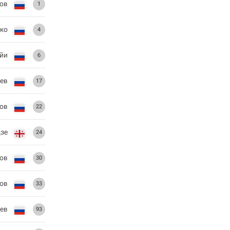
цов
1
ко
4
йи
6
лев
17
ов
22
дзе
24
ов
30
ов
33
ев
93