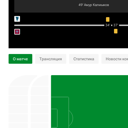
49‎’‎
Амур Калмыков
34‎’‎
37‎’‎
О матче
Трансляция
Статистика
Новости ко