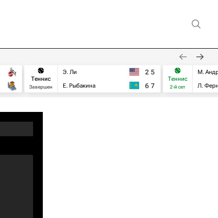
2
5
Э. Ли
М. Анд
Теннис
Теннис
6
7
Е. Рыбакина
Л. Фер
Завершен
2-й сет