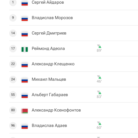
Сергей Айдаров
1
Владислав Морозов
9
Сергей Дмитриев
14
Реймонд Адеола
17
89‎’‎
Александр Клещенко
22
Михаил Мальцев
24
46‎’‎
Альберт Габараев
55
83‎’‎
Александр Ксенофонтов
80
Владислав Адаев
96
60‎’‎