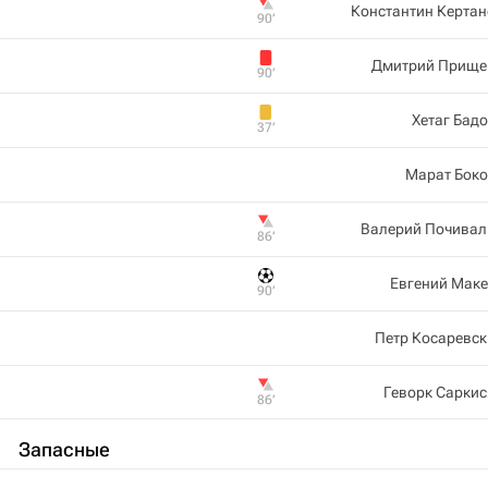
Константин Керта
90‎’‎
Дмитрий Прище
90‎’‎
Хетаг Бад
37‎’‎
Марат Боко
Валерий Почивал
86‎’‎
Евгений Маке
90‎’‎
Петр Косаревс
Геворк Сарки
86‎’‎
Запасные