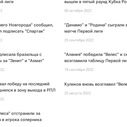
й лиги
вышли в пятый раунд Кубка Р
22
05 октября 2022
него Новгорода" сообщил,
"Динамо" и "Родина" сыграли 
ел подписать "Спартак"
матче Первой лиги
22
25 сентября 2022
дписала бразильца с
"Алания" победила "Велес" и с
 за "Зенит" и "Ахмат"
возглавила таблицу Первой ли
022
18 сентября 2022
вал победу на последней
Куликов вновь возглавил "Вел
днялся в зону выхода в РПЛ
25 августа 2022
022
леса" отстранили за
 в игрока соперника