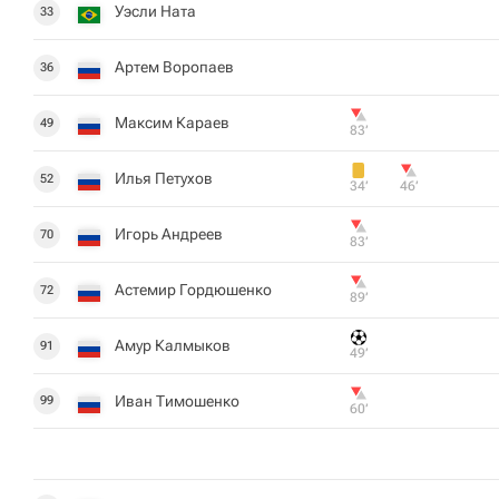
Уэсли Ната
33
Артем Воропаев
36
Максим Караев
49
83‎’‎
Илья Петухов
52
34‎’‎
46‎’‎
Игорь Андреев
70
83‎’‎
Астемир Гордюшенко
72
89‎’‎
Амур Калмыков
91
49‎’‎
Иван Тимошенко
99
60‎’‎