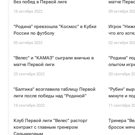
без побед в Первой лиге
матче Перво
16 октября 2022
09 октября 20
"Родина" превзошла "Космос" в Кубке
Игрок "Ниж
России по футболу
что его хот
05 октября 2022
02 октября 20
"Велес" и "КАМАЗ" сыграли вничью в
"Родина" по
матче Первой лиги
опытом игры
25 сентября 2022
20 сентября 2
"Балтика" возглавила таблицу Первой
"Рубин" выр
лиги после победы над "Родиной"
минуте и по
18 сентября 2022
11 сентября 2
Клуб Первой лиги "Велес" расторг
Тренера "Ве
контракт с главным тренером
бросок мяча
Сальниковым