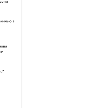
оссии
вничью в
нова
ги
ес"