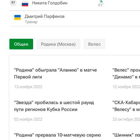
Никита Голдобин
97
83‎’‎
Дмитрий Парфенов
Тренер
Общее
Родина (Москва)
Велес
"Родина" обыграла "Аланию" в матче
"Велес" про
Первой лиги
"Динамо" в 
13 ноября 2022
12 ноября 202
"Звезда" пробилась в шестой раунд
"СКА-Хабаро
пути регионов Кубка России
"Велесу" в 
02 ноября 2022
23 октября 20
"Родина" прервала 10-матчевую серию
"Шинник" п