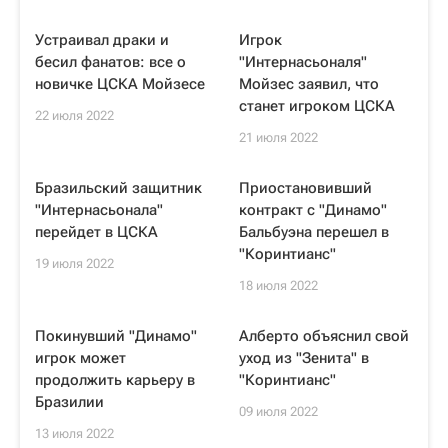
Устраивал драки и
Игрок
бесил фанатов: все о
"Интернасьоналя"
новичке ЦСКА Мойзесе
Мойзес заявил, что
станет игроком ЦСКА
22 июля 2022
21 июля 2022
Бразильский защитник
Приостановивший
"Интернасьонала"
контракт с "Динамо"
перейдет в ЦСКА
Бальбуэна перешел в
"Коринтианс"
19 июля 2022
18 июля 2022
Покинувший "Динамо"
Алберто объяснил свой
игрок может
уход из "Зенита" в
продолжить карьеру в
"Коринтианс"
Бразилии
09 июля 2022
13 июля 2022