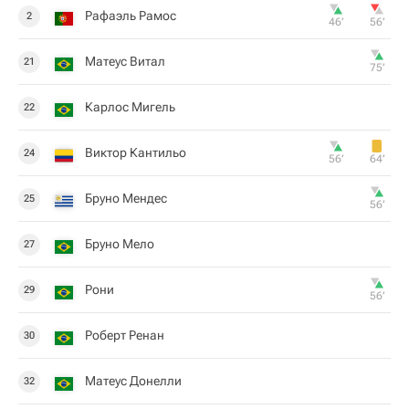
Рафаэль Рамос
2
46‎’‎
56‎’‎
Матеус Витал
21
75‎’‎
Карлос Мигель
22
Виктор Кантильо
24
56‎’‎
64‎’‎
Бруно Мендес
25
56‎’‎
Бруно Мело
27
Рони
29
56‎’‎
Роберт Ренан
30
Матеус Донелли
32