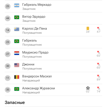
Габриэль Меркадо
25
Защитник
Витор Эдуардо
44
Защитник
Карлос Де Пена
14
34‎’‎
47‎’‎
Полузащитник
Габриэль
23
Полузащитник
Маурисио Прадо
27
65‎’‎
Полузащитник
Джонни
30
65‎’‎
Полузащитник
Вандерсон Масиэл
11
89‎’‎
Нападающий
Александр Журавски
35
02‎’‎
74‎’‎
Нападающий
Запасные