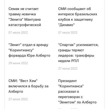
Семак не считает
СМИ сообщают об
травму новичка
интересе бразильских
"Зенита" Мантуана
клубов к защитнику
катастрофической
"Динамо"
07 июля 2022
07 июля 2022
"Зенит" отдал в аренду
"Спартак" усиливается,
"Коринтиансу"
гранды теряют
форварда Юри Алберто
лидеров: трансферы
недели РПЛ
29 июня 2022
27 июня 2022
СМИ: "Вест Хэм"
Президент
включился в борьбу за
"Коринтианса"
Алберто
рассказал о
переговорах с
27 июня 2022
"Зенитом" по Алберто