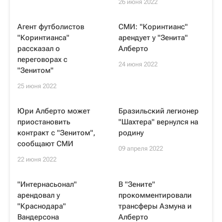
26 июня 2022
Агент футболистов
СМИ: "Коринтианс"
"Коринтианса"
арендует у "Зенита"
рассказал о
Алберто
переговорах с
24 июня 2022
"Зенитом"
25 июня 2022
Юри Алберто может
Бразильский легионер
приостановить
"Шахтера" вернулся на
контракт с "Зенитом",
родину
сообщают СМИ
09 апреля 2022
22 июня 2022
"Интернасьонал"
В "Зените"
арендовал у
прокомментировали
"Краснодара"
трансферы Азмуна и
Вандерсона
Алберто