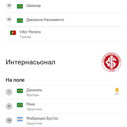
Шавьер
39
Джоване Насименто
42
Vitor Pereira
Тренер
Интернасьонал
На поле
Даниэль
1
09‎’‎
Вратарь
Рене
6
Защитник
Фабрицио Бустос
16
Защитник