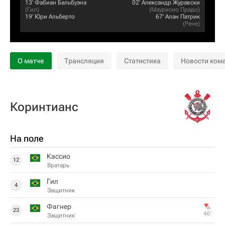
13‎’‎
Фабиан Бальбуэна
02‎’‎
Александр Журавски
(
Гил
)
(
Маурисио Прадо
)
19‎’‎
Юри Альберто
67‎’‎
Алан Патрик
(
Рене
)
О матче
Трансляция
Статистика
Новости ком
Коринтианс
На поле
Кассио
12
Вратарь
Гил
4
Защитник
Фагнер
23
46‎’‎
Защитник