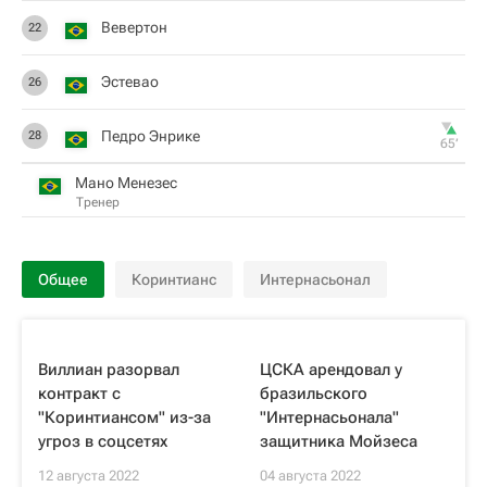
Вевертон
22
Эстевао
26
Педро Энрике
28
65‎’‎
Мано Менезес
Тренер
Общее
Коринтианс
Интернасьонал
Виллиан разорвал
ЦСКА арендовал у
контракт с
бразильского
"Коринтиансом" из-за
"Интернасьонала"
угроз в соцсетях
защитника Мойзеса
12 августа 2022
04 августа 2022