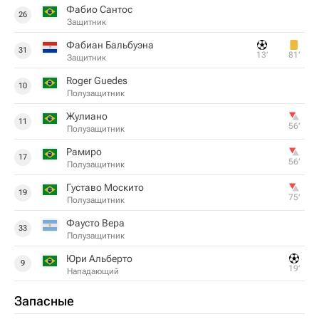
Фабио Сантос
26
Защитник
Фабиан Бальбуэна
31
13‎’‎
81‎’‎
Защитник
Roger Guedes
10
Полузащитник
Жулиано
11
56‎’‎
Полузащитник
Рамиро
17
56‎’‎
Полузащитник
Густаво Москито
19
75‎’‎
Полузащитник
Фаусто Вера
33
Полузащитник
Юри Альберто
9
19‎’‎
Нападающий
Запасные