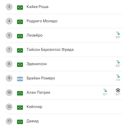
Кайке Роша
3
Родриго Моледо
4
Лизейро
5
89‎’‎
Тайсон Барселлос Фреда
7
Эденилсон
8
65‎’‎
Брайан Ромеро
9
74‎’‎
Алан Патрик
10
47‎’‎
67‎’‎
Кейллер
12
Давид
17