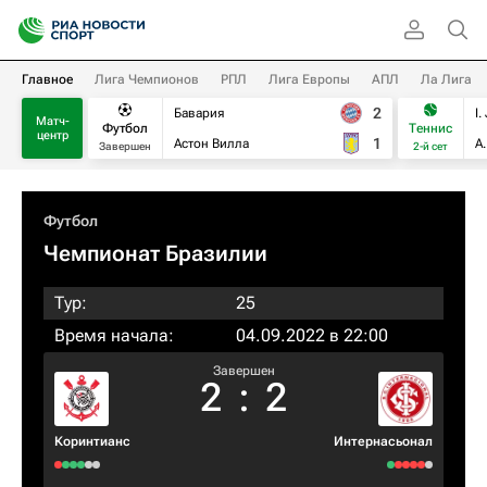
Главное
Лига Чемпионов
РПЛ
Лига Европы
АПЛ
Ла Лига
2
Бавария
I.
Матч-
Футбол
Теннис
центр
1
Астон Вилла
А
Завершен
2-й сет
Футбол
Чемпионат Бразилии
Тур:
25
Время начала:
04.09.2022 в 22:00
Завершен
2
:
2
Коринтианс
Интернасьонал