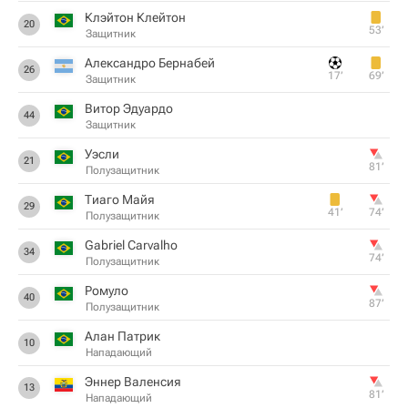
Клэйтон Клейтон
20
53‎’‎
Защитник
Александро Бернабей
26
17‎’‎
69‎’‎
Защитник
Витор Эдуардо
44
Защитник
Уэсли
21
81‎’‎
Полузащитник
Тиаго Майя
29
41‎’‎
74‎’‎
Полузащитник
Gabriel Carvalho
34
74‎’‎
Полузащитник
Ромуло
40
87‎’‎
Полузащитник
Алан Патрик
10
Нападающий
Эннер Валенсия
13
81‎’‎
Нападающий