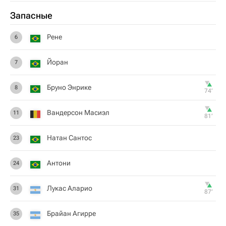
Запасные
Рене
6
Йоран
7
Бруно Энрике
8
74‎’‎
Вандерсон Масиэл
11
81‎’‎
Натан Сантос
23
Антони
24
Лукас Аларио
31
87‎’‎
Брайан Агирре
35