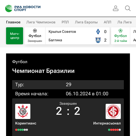
Главное
Лига Чемпионов
РПЛ
Лига Европы
АПЛ
Ла Лига
0
Крылья Советов
Л
Матч-
Футбол
Футбол
центр
2
Балтика
А
Завершен
2-й тайм
Футбол
Чемпионат Бразилии
Тур:
29
Время начала:
06.10.2024 в 01:00
Завершен
2
:
2
Коринтианс
Интернасьонал