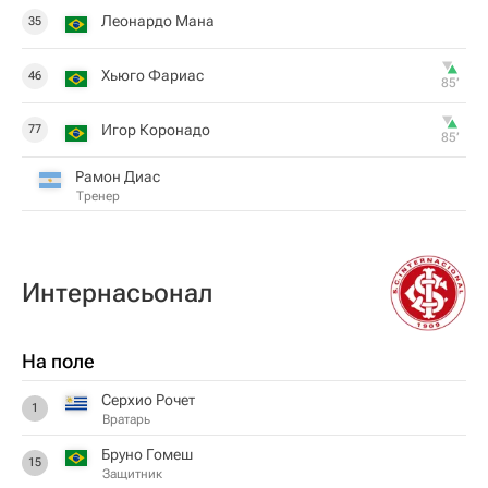
Леонардо Мана
35
Хьюго Фариас
46
85‎’‎
Игор Коронадо
77
85‎’‎
Рамон Диас
Тренер
Интернасьонал
На поле
Серхио Рочет
1
Вратарь
Бруно Гомеш
15
Защитник