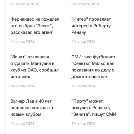
21 августа 2024
04 августа 2024
Фернандес не пожалел,
"Интер" проявляет
что выбрал "Зенит",
интерес к Роберту
рассказал его агент
Ренану
24 июля 2024
20 июля 2024
"Зенит" отказался
СМИ: экс-футболист
отдавать Мантуана в
"Сельты" Мальо дал
клуб из ОАЭ, сообщил
показания по делу о
источник
домогательствах
14 июля 2024
11 июля 2024
Вагнер Лав в 40 лет
"Порту" может
подписал контракт с
выкупить Ренана у
новым клубом
"Зенита", пишут СМИ
23 июня 2024
19 июня 2024