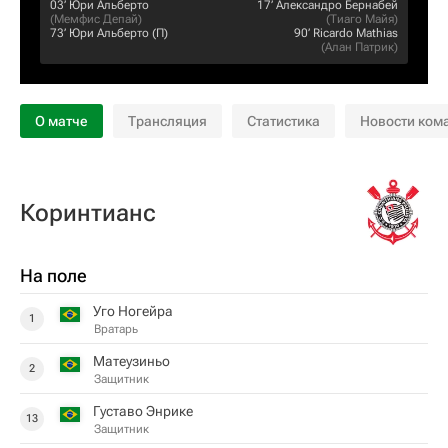
03‎’‎
Юри Альберто
17‎’‎
Александро Бернабей
(
Мемфис Депай
)
(
Тиаго Майя
)
73‎’‎
Юри Альберто
(П)
90‎’‎
Ricardo Mathias
(
Алан Патрик
)
О матче
Трансляция
Статистика
Новости ком
Коринтианс
На поле
Уго Ногейра
1
Вратарь
Матеузиньо
2
Защитник
Густаво Энрике
13
Защитник