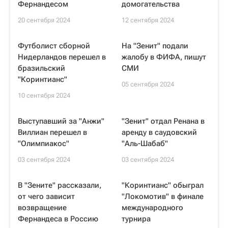
Фернандесом
домогательства
20 сентября 2024
12 сентября 2024
Футболист сборной
На "Зенит" подали
Нидерландов перешел в
жалобу в ФИФА, пишут
бразильский
СМИ
"Коринтианс"
05 сентября 2024
10 сентября 2024
Выступавший за "Анжи"
"Зенит" отдал Ренана в
Виллиан перешел в
аренду в саудовский
"Олимпиакос"
"Аль-Шабаб"
03 сентября 2024
03 сентября 2024
В "Зените" рассказали,
"Коринтианс" обыграл
от чего зависит
"Локомотив" в финале
возвращение
международного
Фернандеса в Россию
турнира