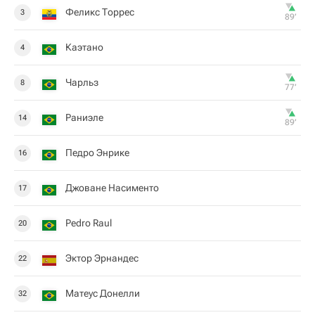
Феликс Торрес
3
89‎’‎
Каэтано
4
Чарльз
8
77‎’‎
Раниэле
14
89‎’‎
Педро Энрике
16
Джоване Насименто
17
Pedro Raul
20
Эктор Эрнандес
22
Матеус Донелли
32