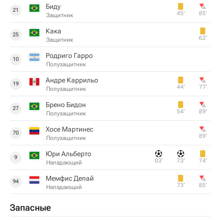
Биду
21
45‎’‎
85‎’‎
Защитник
Кака
25
62‎’‎
Защитник
Родриго Гарро
10
Полузащитник
Андре Каррильо
19
44‎’‎
77‎’‎
Полузащитник
Брено Бидон
27
54‎’‎
89‎’‎
Полузащитник
Хосе Мартинес
70
89‎’‎
Полузащитник
Юри Альберто
9
03‎’‎
73‎’‎
74‎’‎
Нападающий
Мемфис Депай
94
73‎’‎
85‎’‎
Нападающий
Запасные