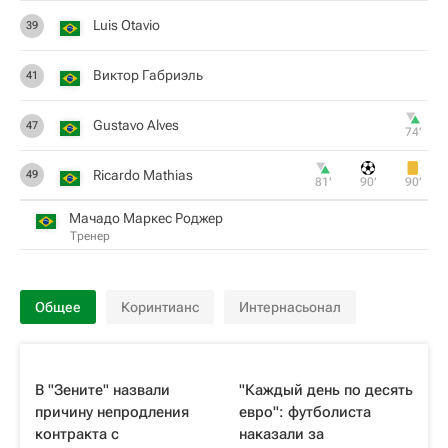
Luis Otavio
39
Виктор Габриэль
41
Gustavo Alves
47
74‎’‎
Ricardo Mathias
49
81‎’‎
90‎’‎
90‎’‎
Мачадо Маркес Роджер
Тренер
Общее
Коринтианс
Интернасьонал
В "Зените" назвали
"Каждый день по десять
причину непродления
евро": футболиста
контракта с
наказали за