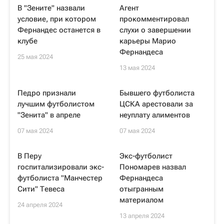
В "Зените" назвали
Агент
условие, при котором
прокомментировал
Фернандес останется в
слухи о завершении
клубе
карьеры Марио
Фернандеса
25 мая 2024
13 мая 2024
Педро признали
Бывшего футболиста
лучшим футболистом
ЦСКА арестовали за
"Зенита" в апреле
неуплату алиментов
07 мая 2024
07 мая 2024
В Перу
Экс-футболист
госпитализировали экс-
Пономарев назвал
футболиста "Манчестер
Фернандеса
Сити" Тевеса
отыгранным
материалом
24 апреля 2024
13 апреля 2024