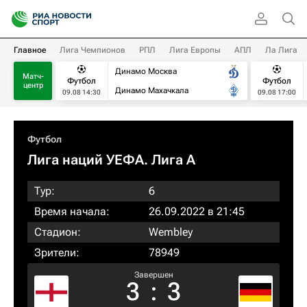
Главное
Лига Чемпионов
РПЛ
Лига Европы
АПЛ
Ла Лига
Динамо Москва
Матч-
Футбол
Футбол
центр
Динамо Махачкала
09.08 14:30
09.08 17:00
Футбол
Лига наций УЕФА. Лига A
Тур:
6
Время начала:
26.09.2022 в 21:45
Стадион:
Wembley
Зрители:
78949
Завершен
3
:
3