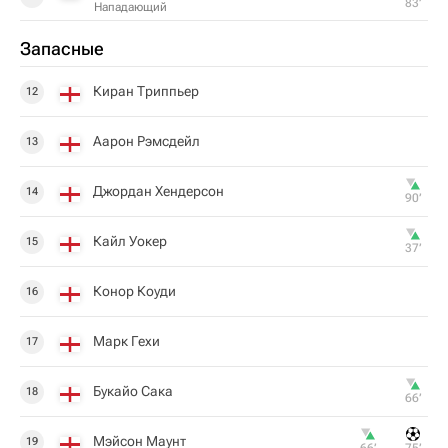
83‎’‎
Нападающий
Запасные
Киран Триппьер
12
Аарон Рэмсдейл
13
Джордан Хендерсон
14
90‎’‎
Кайл Уокер
15
37‎’‎
Конор Коуди
16
Марк Гехи
17
Букайо Сака
18
66‎’‎
Мэйсон Маунт
19