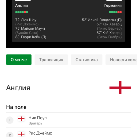
Англия
Германия
72‎’‎
Люк Шоу
52‎’‎
Илкай Гюндоган
(П)
(
Рис Джеймс
)
67‎’‎
Кай Хаверц
75‎’‎
Мэйсон Маунт
(
Тимо Вернер
)
(
Букайо Сака
)
87‎’‎
Кай Хаверц
83‎’‎
Гарри Кейн
(П)
(
Серж Гнабри
)
О матче
Трансляция
Статистика
Новости ком
Англия
На поле
Ник Поуп
1
Вратарь
Рис Джеймс
2