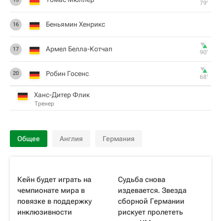
79‎’‎
Беньямин Хенрикс
16
Армел Белла-Котчап
17
90‎’‎
Робин Госенс
20
68‎’‎
Ханс-Дитер Флик
Тренер
Общее
Англия
Германия
Кейн будет играть на
Судьба снова
чемпионате мира в
издевается. Звезда
повязке в поддержку
сборной Германии
инклюзивности
рискует пролететь