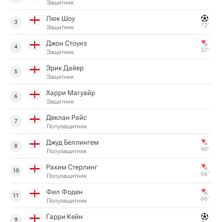
Защитник
Люк Шоу
3
72‎’‎
Защитник
Джон Стоунз
4
37‎’‎
Защитник
Эрик Дайер
5
Защитник
Харри Магуайр
6
Защитник
Деклан Райс
7
Полузащитник
Джуд Беллингем
8
90‎’‎
Полузащитник
Рахим Стерлинг
10
66‎’‎
Полузащитник
Фил Фоден
11
66‎’‎
Полузащитник
Гарри Кейн
9