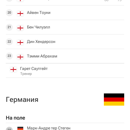
66‎’‎
75‎’‎
Айвен Тоуни
20
Бен Чилуэлл
21
Дин Хендерсон
22
Тэмми Абрахам
23
Гарет Саутгейт
Тренер
Германия
На поле
Марк-Андре тер Стеген