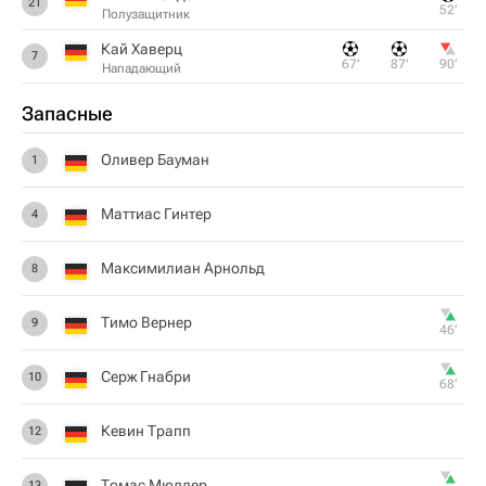
21
52‎’‎
Полузащитник
Кай Хаверц
7
67‎’‎
87‎’‎
90‎’‎
Нападающий
Запасные
Оливер Бауман
1
Маттиас Гинтер
4
Максимилиан Арнольд
8
Тимо Вернер
9
46‎’‎
Серж Гнабри
10
68‎’‎
Кевин Трапп
12
Томас Мюллер
13