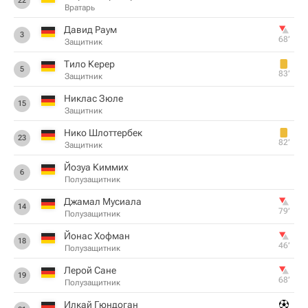
22
Вратарь
Давид Раум
3
68‎’‎
Защитник
Тило Керер
5
83‎’‎
Защитник
Никлас Зюле
15
Защитник
Нико Шлоттербек
23
82‎’‎
Защитник
Йозуа Киммих
6
Полузащитник
Джамал Мусиала
14
79‎’‎
Полузащитник
Йонас Хофман
18
46‎’‎
Полузащитник
Лерой Сане
19
68‎’‎
Полузащитник
Илкай Гюндоган