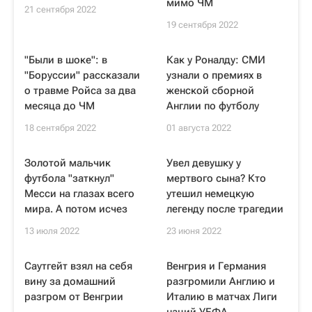
мимо ЧМ
21 сентября 2022
19 сентября 2022
"Были в шоке": в
Как у Роналду: СМИ
"Боруссии" рассказали
узнали о премиях в
о травме Ройса за два
женской сборной
месяца до ЧМ
Англии по футболу
18 сентября 2022
01 августа 2022
Золотой мальчик
Увел девушку у
футбола "заткнул"
мертвого сына? Кто
Месси на глазах всего
утешил немецкую
мира. А потом исчез
легенду после трагедии
13 июля 2022
23 июня 2022
Саутгейт взял на себя
Венгрия и Германия
вину за домашний
разгромили Англию и
разгром от Венгрии
Италию в матчах Лиги