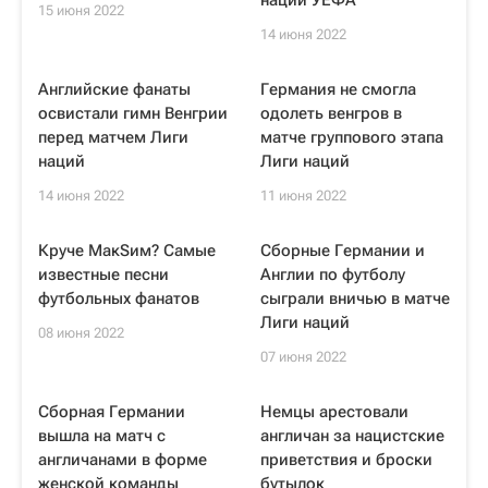
наций УЕФА
15 июня 2022
14 июня 2022
Английские фанаты
Германия не смогла
освистали гимн Венгрии
одолеть венгров в
перед матчем Лиги
матче группового этапа
наций
Лиги наций
14 июня 2022
11 июня 2022
Круче МакSим? Самые
Сборные Германии и
известные песни
Англии по футболу
футбольных фанатов
сыграли вничью в матче
Лиги наций
08 июня 2022
07 июня 2022
Сборная Германии
Немцы арестовали
вышла на матч с
англичан за нацистские
англичанами в форме
приветствия и броски
женской команды
бутылок