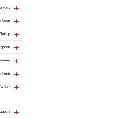
и Роуз
е Алли
 Дайер
дерсон
ллана
и Кейн
Уэлбек
олкотт