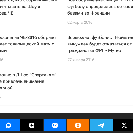
еется, что сборная Англии
Все сборные-участницы ЧЕ-201
читывать на Шоу и
футболу определились со сво
ред ЧЕ
базами во Франции
02 марта 2016
ссиян на ЧЕ-2016 сборная
Возможно, футболист Нойште
ает товарищеский матч с
вынужден будет отказаться от
ами
гражданства ФРГ - Мутко
16
27 января 2016
дание в ЛЧ со "Спартаком"
е привлечь внимание
борной
6