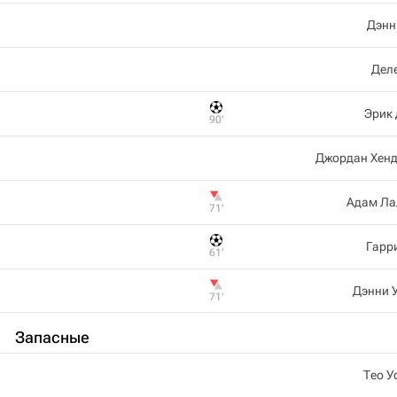
Дэнн
Дел
Эрик
90‎’‎
Джордан Хен
Адам Ла
71‎’‎
Гарр
61‎’‎
Дэнни 
71‎’‎
Запасные
Тео У