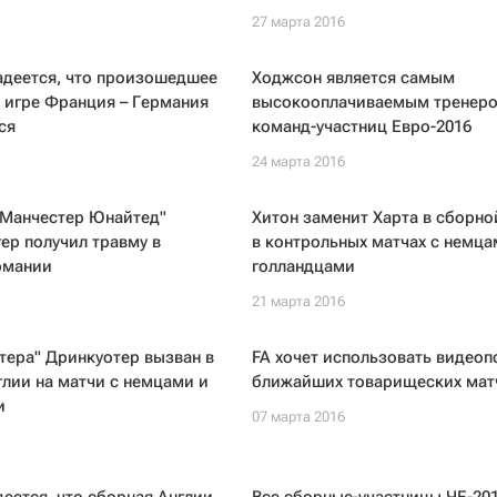
27 марта 2016
адеется, что произошедшее
Ходжсон является самым
 игре Франция – Германия
высокооплачиваемым тренер
ся
команд-участниц Евро-2016
24 марта 2016
"Манчестер Юнайтед"
Хитон заменит Харта в сборно
ер получил травму в
в контрольных матчах с немца
рмании
голландцами
21 марта 2016
тера" Дринкуотер вызван в
FA хочет использовать видеоп
лии на матчи с немцами и
ближайших товарищеских мат
и
07 марта 2016