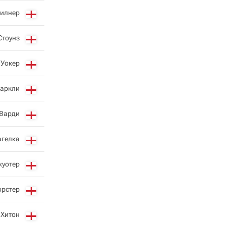
илнер
Стоунз
 Уокер
Баркли
Варди
гелка
куотер
орстер
 Хитон