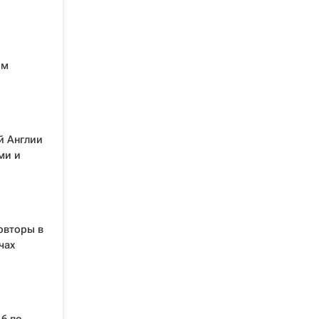
ом
й Англии
ми и
овторы в
чах