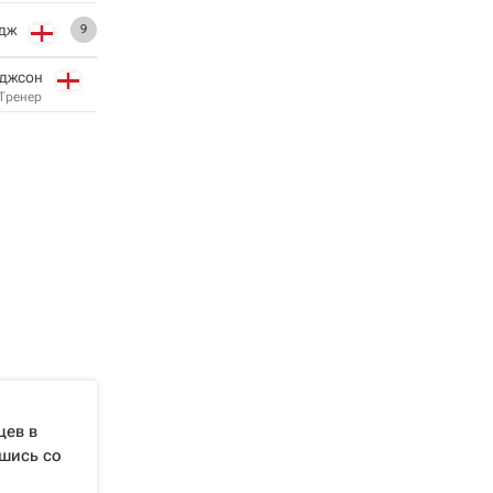
дж
9
оджсон
Тренер
цев в
шись со