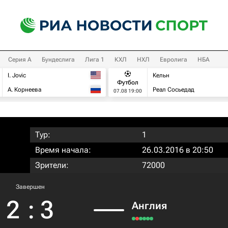
Серия А
Бундеслига
Лига 1
КХЛ
НХЛ
Евролига
НБА
I. Jovic
Кельн
Футбол
А. Корнеева
Реал Сосьедад
07.08 19:00
Тур:
1
Время начала:
26.03.2016 в 20:50
Зрители:
72000
Завершен
2
:
3
Англия