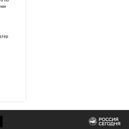
6 по
ими
дтер