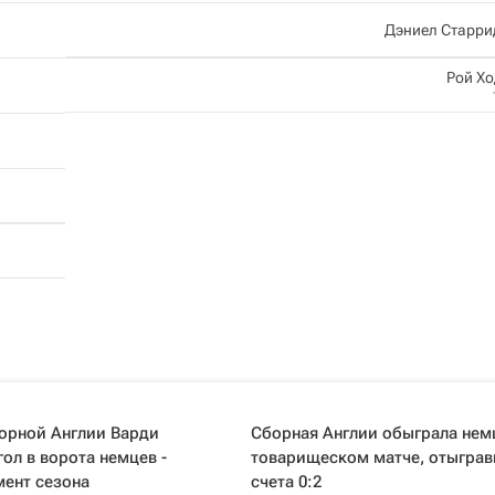
Дэниел Старри
Рой Х
орной Англии Варди
Сборная Англии обыграла нем
гол в ворота немцев -
товарищеском матче, отыграв
мент сезона
счета 0:2