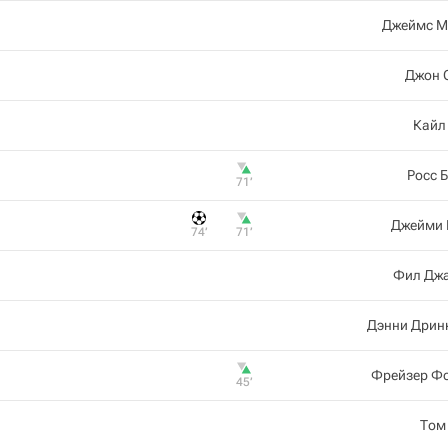
Джеймс М
Джон 
Кайл
Росс 
71‎’‎
Джейми 
74‎’‎
71‎’‎
Фил Джа
Дэнни Дрин
Фрейзер Ф
45‎’‎
Том