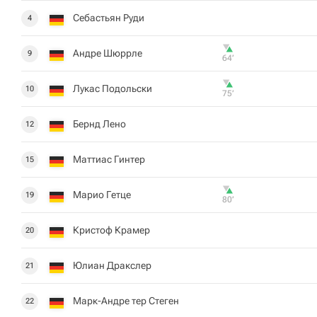
Себастьян Руди
4
Андре Шюррле
9
64‎’‎
Лукас Подольски
10
75‎’‎
Бернд Лено
12
Маттиас Гинтер
15
Марио Гетце
19
80‎’‎
Кристоф Крамер
20
Юлиан Дракслер
21
Марк-Андре тер Стеген
22