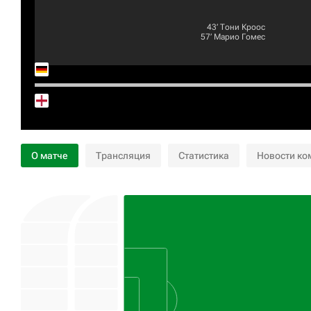
43‎’‎
Тони Кроос
57‎’‎
Марио Гомес
О матче
Трансляция
Статистика
Новости ко