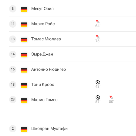
Месут Озил
8
Марко Ройс
11
64‎’‎
Томас Мюллер
13
75‎’‎
Эмре Джан
14
Антонио Рюдигер
16
Тони Кроос
18
43‎’‎
Марио Гомес
23
57‎’‎
80‎’‎
Шкодран Мустафи
2