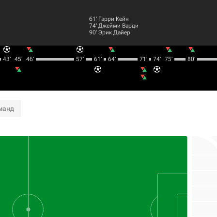
61‎’‎
Гарри Кейн
74‎’‎
Джейми Варди
90‎’‎
Эрик Дайер
43‎’‎
45‎’‎
46‎’‎
57‎’‎
61‎’‎
64‎’‎
71‎’‎
74‎’‎
75‎’‎
80‎’‎
манд