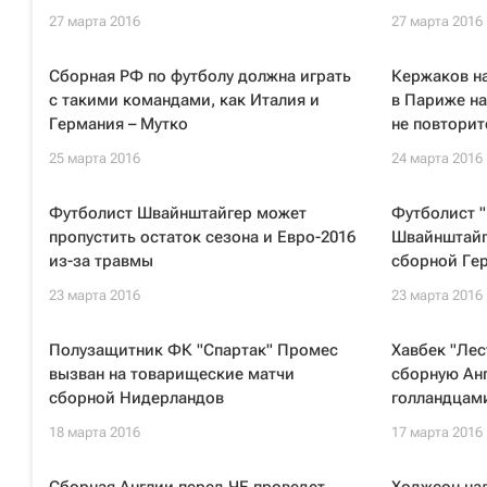
27 марта 2016
27 марта 2016
Сборная РФ по футболу должна играть
Кержаков н
с такими командами, как Италия и
в Париже на
Германия – Мутко
не повторит
25 марта 2016
24 марта 2016
Футболист Швайнштайгер может
Футболист 
пропустить остаток сезона и Евро-2016
Швайнштайг
из-за травмы
сборной Ге
23 марта 2016
23 марта 2016
Полузащитник ФК "Спартак" Промес
Хавбек "Лес
вызван на товарищеские матчи
сборную Анг
сборной Нидерландов
голландцам
18 марта 2016
17 марта 2016