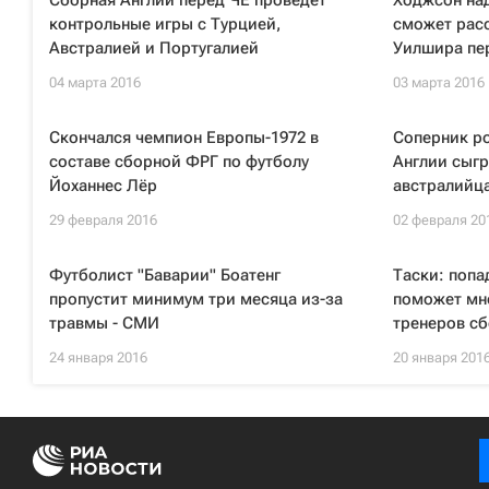
Сборная Англии перед ЧЕ проведет
Ходжсон над
контрольные игры с Турцией,
сможет расс
Австралией и Португалией
Уилшира пе
04 марта 2016
03 марта 2016
Скончался чемпион Европы-1972 в
Соперник ро
составе сборной ФРГ по футболу
Англии сыгр
Йоханнес Лёр
австралийц
29 февраля 2016
02 февраля 20
Футболист "Баварии" Боатенг
Таски: попа
пропустит минимум три месяца из-за
поможет мн
травмы - СМИ
тренеров с
24 января 2016
20 января 201