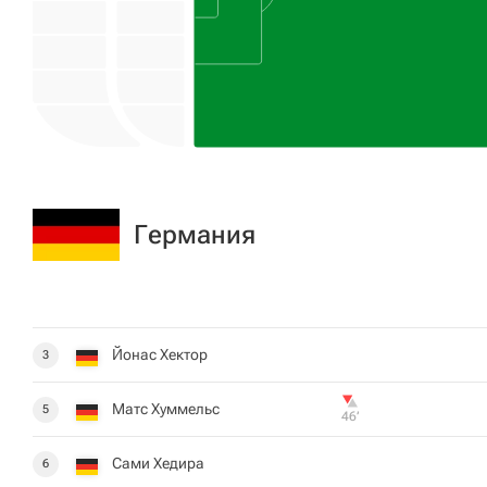
Германия
Йонас Хектор
3
Матс Хуммельс
5
46‎’‎
Сами Хедира
6