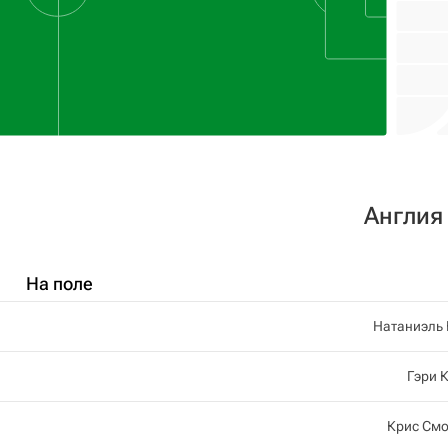
Англия
На поле
Натаниэль
Гэри 
Крис См