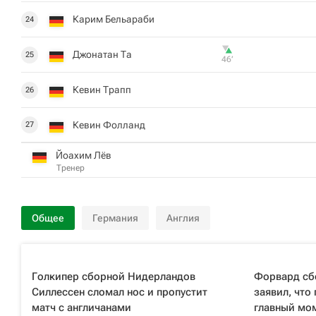
Карим Бельараби
24
Джонатан Та
25
46‎’‎
Кевин Трапп
26
Кевин Фолланд
27
Йоахим Лёв
Тренер
Общее
Германия
Англия
Голкипер сборной Нидерландов
Форвард сб
Силлессен сломал нос и пропустит
заявил, что 
матч с англичанами
главный мо