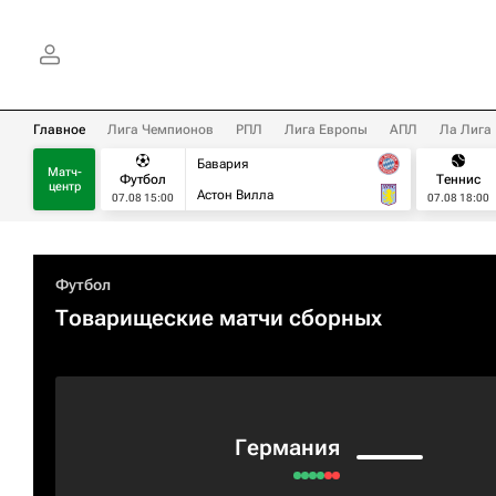
Главное
Лига Чемпионов
РПЛ
Лига Европы
АПЛ
Ла Лига
Бавария
Матч-
Футбол
Теннис
центр
Астон Вилла
07.08 15:00
07.08 18:00
Футбол
Товарищеские матчи сборных
Германия