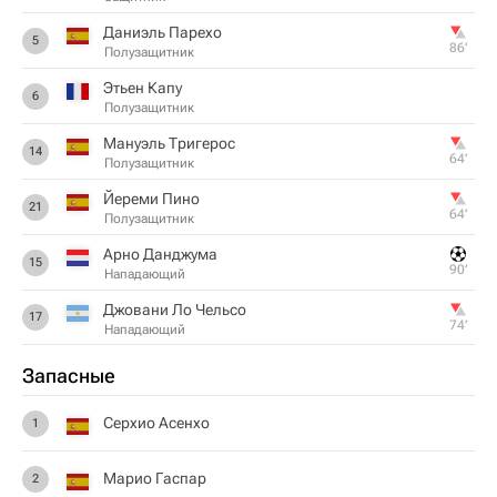
Даниэль Парехо
5
86‎’‎
Полузащитник
Этьен Капу
6
Полузащитник
Мануэль Тригерос
14
64‎’‎
Полузащитник
Йереми Пино
21
64‎’‎
Полузащитник
Арно Данджума
15
90‎’‎
Нападающий
Джовани Ло Чельсо
17
74‎’‎
Нападающий
Запасные
Серхио Асенхо
1
Марио Гаспар
2