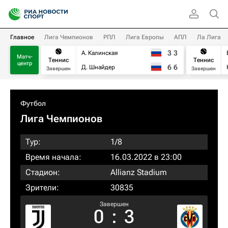
Главное
Лига Чемпионов
РПЛ
Лига Европы
АПЛ
Ла Лига
3
3
А. Калинская
Матч-
Теннис
Теннис
центр
6
6
Д. Шнайдер
Завершен
Завершен
Футбол
Лига Чемпионов
Тур:
1/8
Время начала:
16.03.2022 в 23:00
Стадион:
Allianz Stadium
Зрители:
30835
Завершен
0
:
3