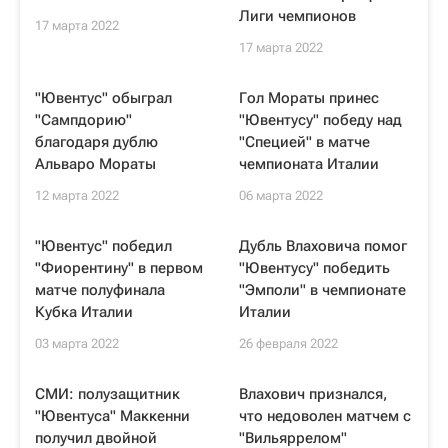
Лиги чемпионов
17 марта 2022
17 марта 2022
"Ювентус" обыграл
Гол Мораты принес
"Сампдорию"
"Ювентусу" победу над
благодаря дублю
"Специей" в матче
Альваро Мораты
чемпионата Италии
12 марта 2022
06 марта 2022
"Ювентус" победил
Дубль Влаховича помог
"Фиорентину" в первом
"Ювентусу" победить
матче полуфинала
"Эмполи" в чемпионате
Кубка Италии
Италии
03 марта 2022
26 февраля 2022
СМИ: полузащитник
Влахович признался,
"Ювентуса" Маккенни
что недоволен матчем с
получил двойной
"Вильяррелом"