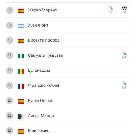
Жерар Морено
7
74‎’‎
78‎’‎
Хуан Фойт
8
Висенте Иборра
10
Самуэль Чуквуэзе
11
64‎’‎
Булайе Диа
16
Франсис Коклен
19
64‎’‎
Рубен Пенья
20
Аисса Манди
22
Мои Гомес
23