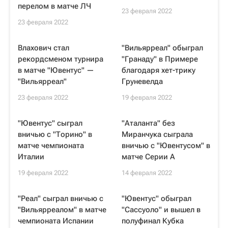
перелом в матче ЛЧ
23 февраля 2022
23 февраля 2022
Влахович стал
"Вильярреал" обыграл
рекордсменом турнира
"Гранаду" в Примере
в матче "Ювентус" —
благодаря хет-трику
"Вильярреал"
Груневелда
23 февраля 2022
19 февраля 2022
"Ювентус" сыграл
"Аталанта" без
вничью с "Торино" в
Миранчука сыграла
матче чемпионата
вничью с "Ювентусом" в
Италии
матче Серии А
19 февраля 2022
14 февраля 2022
"Реал" сыграл вничью с
"Ювентус" обыграл
"Вильярреалом" в матче
"Сассуоло" и вышел в
чемпионата Испании
полуфинал Кубка