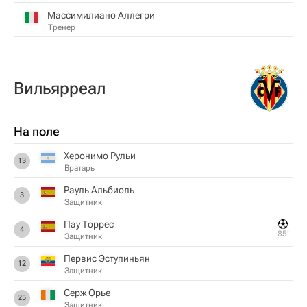
Массимилиано Аллегри
Тренер
Вильярреал
На поле
Херонимо Рульи
13
Вратарь
Рауль Альбиоль
3
Защитник
Пау Торрес
4
85‎’‎
Защитник
Первис Эступиньян
12
Защитник
Серж Орье
25
Защитник