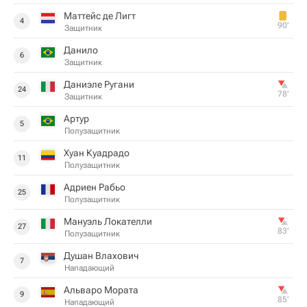
Маттейс де Лигт
4
90‎’‎
Защитник
Данило
6
Защитник
Даниэле Ругани
24
78‎’‎
Защитник
Артур
5
Полузащитник
Хуан Куадрадо
11
Полузащитник
Адриен Рабьо
25
Полузащитник
Мануэль Локателли
27
83‎’‎
Полузащитник
Душан Влахович
7
Нападающий
Альваро Мората
9
85‎’‎
Нападающий