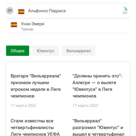
Альфонсо Педраса
24
86‎’‎
Унаи Эмери
Тренер
Общее
Ювентус
Вильярреал
Вратаря "Вильярреала"
"Должны принять это":
признали лучшим
Аллегри — о вылете
игроком недели в Лиге
"Ювентуса" в Лиге
чемпионов
чемпионов
17 марта 2022
17 марта 2022
Стали известны все
"Вильярреал"
четвертьфиналисты
разгромил "Ювентус" и
Лиги чемпионов УЕФА
вышел в четвертьфинал