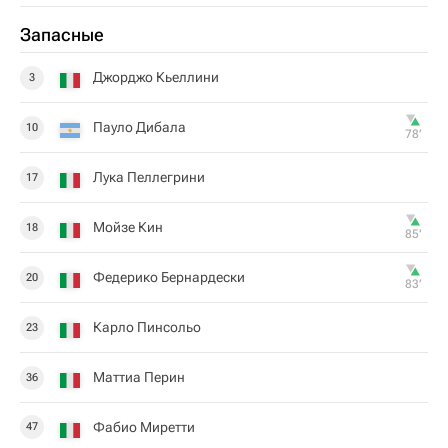
Запасные
Джорджо Кьеллини
3
Пауло Дибала
10
78‎’‎
Лука Пеллегрини
17
Мойзе Кин
18
85‎’‎
Федерико Бернардески
20
83‎’‎
Карло Пинсольо
23
Маттиа Перин
36
Фабио Миретти
47