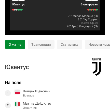
Ювентус
Вильярреал
78‎’‎
Жерар Морено
(П)
85‎’‎
Пау Торрес
(
Серж Орье
)
90‎’‎
Арно Данджума
(П)
О матче
Трансляция
Статистика
Новости ком
Ювентус
На поле
Войцех Щенсный
1
Вратарь
Маттиа Де Шильо
2
Защитник